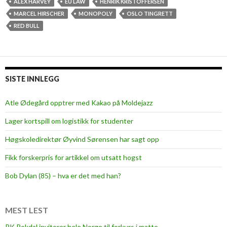
n
ALEX HARVEY
EU LAW
HENRIK KRISTOFFERSEN
o
MARCEL HIRSCHER
MONOPOLY
OSLO TINGRETT
p
RED BULL
o
l
y
i
SISTE INNLEGG
n
c
Atle Ødegård opptrer med Kakao på Moldejazz
o
Lager kortspill om logistikk for studenter
u
r
Høgskoledirektør Øyvind Sørensen har sagt opp
t
Fikk forskerpris for artikkel om utsatt hogst
Bob Dylan (85) – hva er det med han?
MEST LEST
PK Rekdal inviterer hele Norge til forkurs i matte