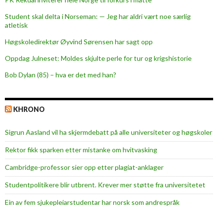
Student skal delta i Norseman: — Jeg har aldri vært noe særlig
atletisk
Høgskoledirektør Øyvind Sørensen har sagt opp
Oppdag Julneset: Moldes skjulte perle for tur og krigshistorie
Bob Dylan (85) – hva er det med han?
KHRONO
Sigrun Aasland vil ha skjerm­debatt på alle universiteter og høgskoler
Rektor fikk sparken etter mistanke om hvitvasking
Cambridge-professor sier opp etter plagiat-anklager
Studentpolitikere blir utbrent. Krever mer støtte fra universitetet
Ein av fem sjukepleiar­studentar har norsk som andrespråk