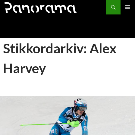
Søk
HOPP
PRIMÆ
TIL
INNHOLD
Stikkordarkiv: Alex
Harvey