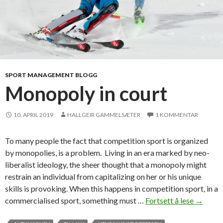
SPORT MANAGEMENT BLOGG
Monopoly in court
10. APRIL 2019
HALLGEIR GAMMELSÆTER
1 KOMMENTAR
To many people the fact that competition sport is organized
by monopolies, is a problem. Living in an era marked by neo-
liberalist ideology, the sheer thought that a monopoly might
restrain an individual from capitalizing on her or his unique
skills is provoking. When this happens in competition sport, in a
commercialised sport, something must …
Fortsett å lese
M
→
o