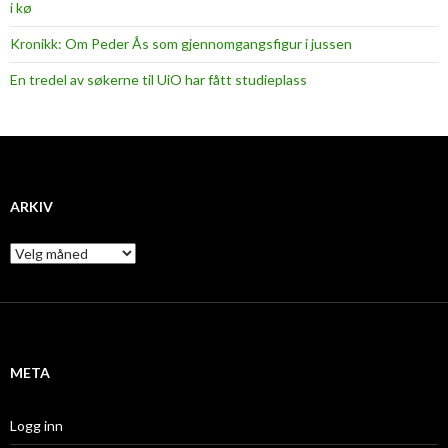
i kø
Kronikk: Om Peder Ås som gjennomgangsfigur i jussen
En tredel av søkerne til UiO har fått studieplass
ARKIV
A
r
k
i
v
META
Logg inn