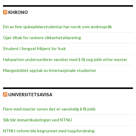
KHRONO
Ein av fem sjukepleiar­studentar har norsk som andrespråk
Gjør tiltak for raskere sikkerhets­klarering
Student i fengsel frikjent for fusk
Halvparten undervurderer vansker med å få seg jobb etter master
Mangedoblet opptak av internasjonale studenter
UNIVERSITETSAVISA
Flere med master synes det er vanskelig å få jobb
Slik blir immatrikuleringen ved NTNU
NTNU-reform ble begrunnet med toppforskning