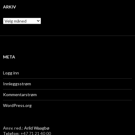
ARKIV
A
r
k
i
v
META
Logg inn
Innleggsstrøm
Kommentarstrøm
WordPress.org
Ansv. red.:
Arild Waagbø
Telefon:
​+47 71 21 40 00