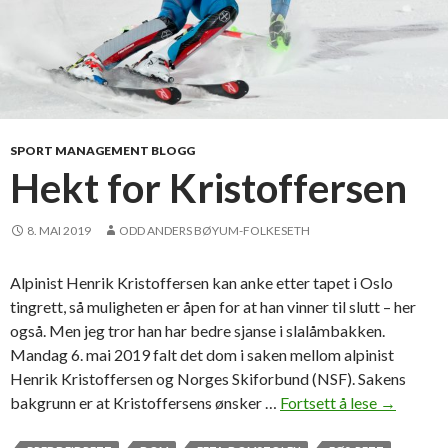
SPORT MANAGEMENT BLOGG
Hekt for Kristoffersen
8. MAI 2019
ODD ANDERS BØYUM-FOLKESETH
Alpinist Henrik Kristoffersen kan anke etter tapet i Oslo
tingrett, så muligheten er åpen for at han vinner til slutt – her
også. Men jeg tror han har bedre sjanse i slalåmbakken.
Mandag 6. mai 2019 falt det dom i saken mellom alpinist
Henrik Kristoffersen og Norges Skiforbund (NSF). Sakens
bakgrunn er at Kristoffersens ønsker …
Fortsett å lese
H
→
e