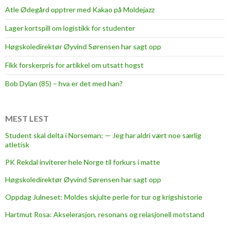
c
Atle Ødegård opptrer med Kakao på Moldejazz
o
Lager kortspill om logistikk for studenter
u
r
Høgskoledirektør Øyvind Sørensen har sagt opp
t
Fikk forskerpris for artikkel om utsatt hogst
Bob Dylan (85) – hva er det med han?
MEST LEST
Student skal delta i Norseman: — Jeg har aldri vært noe særlig
atletisk
PK Rekdal inviterer hele Norge til forkurs i matte
Høgskoledirektør Øyvind Sørensen har sagt opp
Oppdag Julneset: Moldes skjulte perle for tur og krigshistorie
Hartmut Rosa: Akselerasjon, resonans og relasjonell motstand