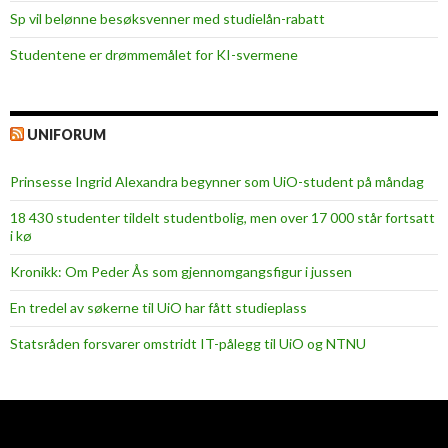
Sp vil belønne besøksvenner med studielån-rabatt
Studentene er drømmemålet for KI-svermene
UNIFORUM
Prinsesse Ingrid Alexandra begynner som UiO-student på måndag
18 430 studenter tildelt studentbolig, men over 17 000 står fortsatt
i kø
Kronikk: Om Peder Ås som gjennomgangsfigur i jussen
En tredel av søkerne til UiO har fått studieplass
Statsråden forsvarer omstridt IT-pålegg til UiO og NTNU