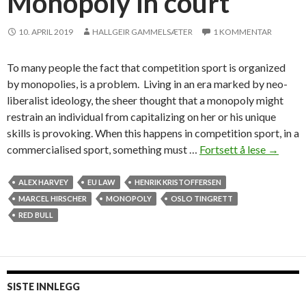
Monopoly in court
10. APRIL 2019
HALLGEIR GAMMELSÆTER
1 KOMMENTAR
To many people the fact that competition sport is organized
by monopolies, is a problem. Living in an era marked by neo-
liberalist ideology, the sheer thought that a monopoly might
restrain an individual from capitalizing on her or his unique
skills is provoking. When this happens in competition sport, in a
commercialised sport, something must …
Fortsett å lese
M
→
o
n
ALEX HARVEY
EU LAW
HENRIK KRISTOFFERSEN
o
MARCEL HIRSCHER
MONOPOLY
OSLO TINGRETT
p
RED BULL
o
l
y
i
SISTE INNLEGG
n