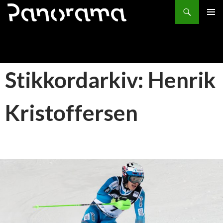
Søk
HOPP
PRIMÆ
TIL
INNHOLD
Stikkordarkiv: Henrik
Kristoffersen