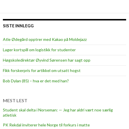
o
l
y
i
SISTE INNLEGG
n
c
Atle Ødegård opptrer med Kakao på Moldejazz
o
Lager kortspill om logistikk for studenter
u
r
Høgskoledirektør Øyvind Sørensen har sagt opp
t
Fikk forskerpris for artikkel om utsatt hogst
Bob Dylan (85) – hva er det med han?
MEST LEST
Student skal delta i Norseman: — Jeg har aldri vært noe særlig
atletisk
PK Rekdal inviterer hele Norge til forkurs i matte