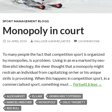
SPORT MANAGEMENT BLOGG
Monopoly in court
10. APRIL 2019
HALLGEIR GAMMELSÆTER
1 KOMMENTAR
To many people the fact that competition sport is organized
by monopolies, is a problem. Living in an era marked by neo-
liberalist ideology, the sheer thought that a monopoly might
restrain an individual from capitalizing on her or his unique
skills is provoking. When this happens in competition sport, in a
commercialised sport, something must …
Fortsett å lese
M
→
o
n
ALEX HARVEY
EU LAW
HENRIK KRISTOFFERSEN
o
MARCEL HIRSCHER
MONOPOLY
OSLO TINGRETT
p
RED BULL