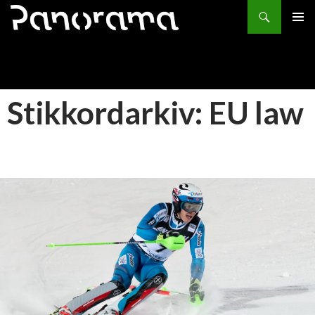
Søk
HOPP
PRIMÆ
TIL
INNHOLD
Stikkordarkiv: EU law