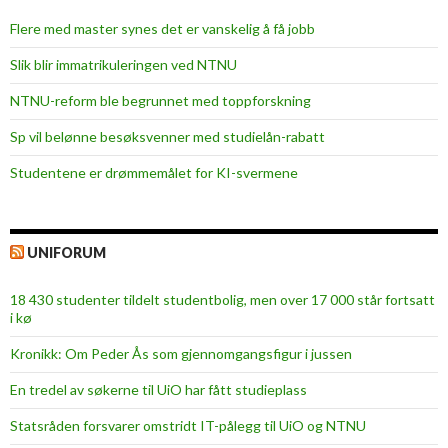
Flere med master synes det er vanskelig å få jobb
Slik blir immatrikuleringen ved NTNU
NTNU-reform ble begrunnet med toppforskning
Sp vil belønne besøksvenner med studielån-rabatt
Studentene er drømmemålet for KI-svermene
UNIFORUM
18 430 studenter tildelt studentbolig, men over 17 000 står fortsatt
i kø
Kronikk: Om Peder Ås som gjennomgangsfigur i jussen
En tredel av søkerne til UiO har fått studieplass
Statsråden forsvarer omstridt IT-pålegg til UiO og NTNU