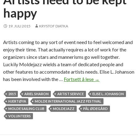
r
happy
19. JULI 2015
KRYSTOF DIATKA
Artists coming to any sort of event need to feel welcomed and
enjoy their time. That actually requires a lot of work for the
organizers since stars and mannerisms go well together.
Luckily Moldejazz wields a team of dedicated people and
other features to accommodate artists needs. Elise L. Johanson
has been involved with the …
Fortsett å lese
A
→
r
t
2015
ARIEL SHARON
ARTIST SERVICE
ELISE L. JOHANSON
i
HJERTØYA
MOLDE INTERNATIONAL JAZZ FESTIVAL
s
MOLDE SAILING CLUB
MOLDEJAZZ
PÅL ØDEGÅRD
t
VOLUNTEERS
s
n