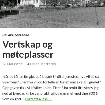
HELGE HEGERBERG
Vertskap og
møteplasser
1. MARS 2021
HELGE HEGERBERG
Når du får en fin gjest på besøk til ditt hjemsted, hva vil du da
vise frem? Eller hva vil du fortelle en turist som skal bli guidet?
Oppgaven fikk vi i folkeskolen. Etter å ha tenkt litt, skrev jeg
ned at bygdas kirke var praktfull og gammel med sine 800 år.
Som en god …
Fortsett å lese
V
→
e