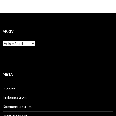
ARKIV
A
r
k
i
v
META
Logg inn
Innleggsstrøm
Kommentarstrøm
WordPress.org