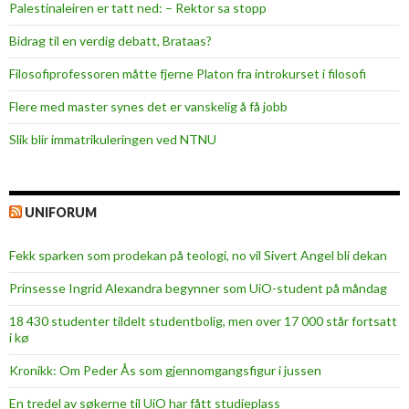
Palestinaleiren er tatt ned: – Rektor sa stopp
Bidrag til en verdig debatt, Brataas?
Filosofiprofessoren måtte fjerne Platon fra introkurset i filosofi
Flere med master synes det er vanskelig å få jobb
Slik blir immatrikuleringen ved NTNU
UNIFORUM
Fekk sparken som prodekan på teologi, no vil Sivert Angel bli dekan
Prinsesse Ingrid Alexandra begynner som UiO-student på måndag
18 430 studenter tildelt studentbolig, men over 17 000 står fortsatt
i kø
Kronikk: Om Peder Ås som gjennomgangsfigur i jussen
En tredel av søkerne til UiO har fått studieplass