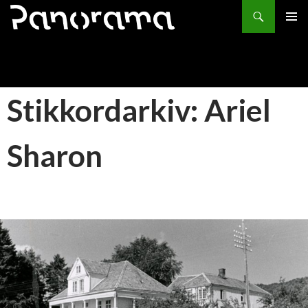
Søk
HOPP
PRIMÆ
TIL
INNHOLD
Stikkordarkiv: Ariel
Sharon