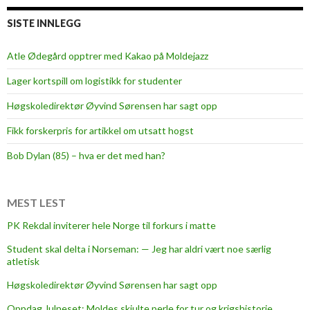
e
e
SISTE INNLEGG
d
t
Atle Ødegård opptrer med Kakao på Moldejazz
o
Lager kortspill om logistikk for studenter
b
e
Høgskoledirektør Øyvind Sørensen har sagt opp
k
Fikk forskerpris for artikkel om utsatt hogst
e
p
Bob Dylan (85) – hva er det med han?
t
h
a
MEST LEST
p
PK Rekdal inviterer hele Norge til forkurs i matte
p
Student skal delta i Norseman: — Jeg har aldri vært noe særlig
y
atletisk
Høgskoledirektør Øyvind Sørensen har sagt opp
Oppdag Julneset: Moldes skjulte perle for tur og krigshistorie