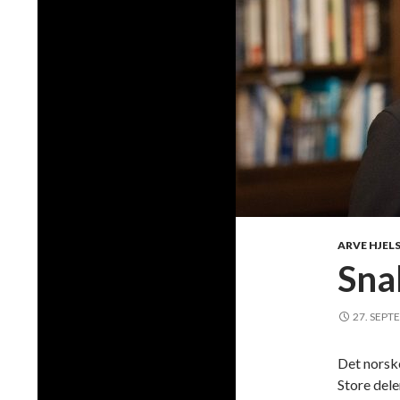
ARVE HJEL
Sna
27. SEPT
Det norske
Store dele