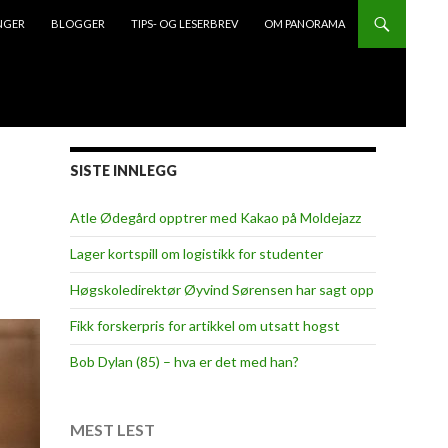
NGER
BLOGGER
TIPS- OG LESERBREV
OM PANORAMA
SISTE INNLEGG
Atle Ødegård opptrer med Kakao på Moldejazz
Lager kortspill om logistikk for studenter
Høgskoledirektør Øyvind Sørensen har sagt opp
Fikk forskerpris for artikkel om utsatt hogst
Bob Dylan (85) – hva er det med han?
MEST LEST