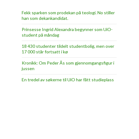
Fekk sparken som prodekan på teologi. No stiller
han som dekankandidat.
Prinsesse Ingrid Alexandra begynner som UiO-
student på måndag
18 430 studenter tildelt studentbolig, men over
17 000 står fortsatt i kø
Kronikk: Om Peder Ås som gjennomgangsfigur i
jussen
En tredel av søkerne til UiO har fått studieplass