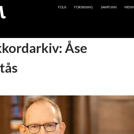
HOPP TIL INNHOLD
FOLK
FORSKNING
SAMFUNN
MENI
kkordarkiv: Åse
tås