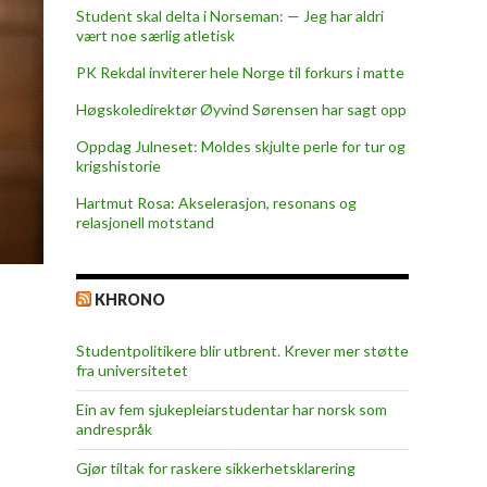
Student skal delta i Norseman: — Jeg har aldri
vært noe særlig atletisk
PK Rekdal inviterer hele Norge til forkurs i matte
Høgskoledirektør Øyvind Sørensen har sagt opp
Oppdag Julneset: Moldes skjulte perle for tur og
krigshistorie
Hartmut Rosa: Akselerasjon, resonans og
relasjonell motstand
KHRONO
Studentpolitikere blir utbrent. Krever mer støtte
fra universitetet
Ein av fem sjukepleiar­studentar har norsk som
andrespråk
Gjør tiltak for raskere sikkerhets­klarering