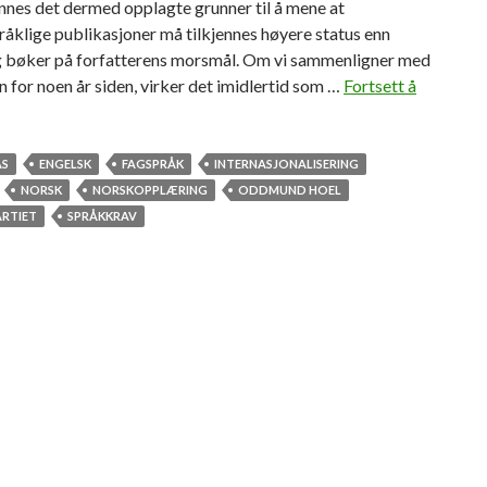
finnes det dermed opplagte grunner til å mene at
åklige publikasjoner må tilkjennes høyere status enn
og bøker på forfatterens morsmål. Om vi sammenligner med
n for noen år siden, virker det imidlertid som …
Fortsett å
ÅS
ENGELSK
FAGSPRÅK
INTERNASJONALISERING
NORSK
NORSKOPPLÆRING
ODDMUND HOEL
ARTIET
SPRÅKKRAV