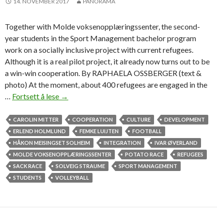
a
14. NOVEMBER 2017
PANORAMA
t
e
Together with Molde voksenopplæringssenter, the second-
r
year students in the Sport Management bachelor program
e
work on a socially inclusive project with current refugees.
f
Although it is a real pilot project, it already now turns out to be
u
a win-win cooperation. By RAPHAELA OSSBERGER (text &
g
photo) At the moment, about 400 refugees are engaged in the
e
…
Fortsett å lese
H
→
e
i
s
M
CAROLIN MITTER
COOPERATION
CULTURE
DEVELOPMENT
o
ERLEND HOLMLUND
FEMKE LUIJTEN
FOOTBALL
l
HÅKON MEISINGSET SOLHEIM
INTEGRATION
IVAR ØVERLAND
d
MOLDE VOKSENOPPLÆRINGSSENTER
POTATO RACE
REFUGEES
e
SACK RACE
SOLVEIG STRAUME
SPORT MANAGEMENT
s
STUDENTS
VOLLEYBALL
t
u
d