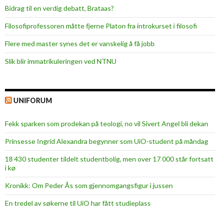
Bidrag til en verdig debatt, Brataas?
Filosofiprofessoren måtte fjerne Platon fra introkurset i filosofi
Flere med master synes det er vanskelig å få jobb
Slik blir immatrikuleringen ved NTNU
UNIFORUM
Fekk sparken som prodekan på teologi, no vil Sivert Angel bli dekan
Prinsesse Ingrid Alexandra begynner som UiO-student på måndag
18 430 studenter tildelt studentbolig, men over 17 000 står fortsatt
i kø
Kronikk: Om Peder Ås som gjennomgangsfigur i jussen
En tredel av søkerne til UiO har fått studieplass