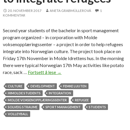
g
e
20. NOVEMBER 2017
ANETA GRABMÜLLEROVÁ
1
x
KOMMENTAR
p
e
Second year students of the bachelor in sport management
r
program organized – in corporation with Molde
i
voksenopplæringssenter – a project in order to help refugees
e
integrate into Norwegian culture. The project took place on
n
Friday 17th November in Molde Idrettens hus. In the morning
c
there were typical Norwegian 17th May activities like potato
e
race, sack …
Fortsett å lese
H
→
i
i
n
M
CULTURE
DEVELOPMENT
FEMKE LUIJTEN
N
o
HIMOLDE STUDENTS
INTEGRATION
o
l
MOLDE VOKSENOPPLÆRINGSSENTER
REFUGEE
r
d
SOLVEIG STRAUME
SPORT MANAGEMENT
STUDENTS
w
e
VOLLEYBALL
a
s
y
t