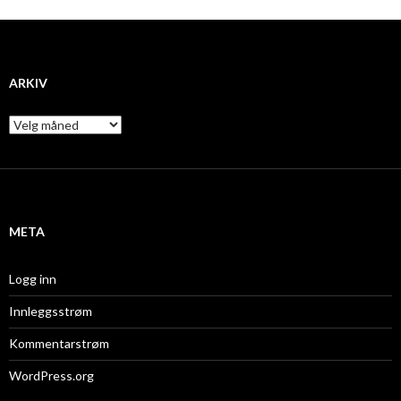
ARKIV
A
r
k
i
v
META
Logg inn
Innleggsstrøm
Kommentarstrøm
WordPress.org