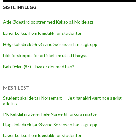
e
SISTE INNLEGG
n
t
Atle Ødegård opptrer med Kakao på Moldejazz
s
Lager kortspill om logistikk for studenter
p
a
Høgskoledirektør Øyvind Sørensen har sagt opp
v
Fikk forskerpris for artikkel om utsatt hogst
i
n
Bob Dylan (85) – hva er det med han?
g
t
h
MEST LEST
e
Student skal delta i Norseman: — Jeg har aldri vært noe særlig
w
atletisk
a
PK Rekdal inviterer hele Norge til forkurs i matte
y
f
Høgskoledirektør Øyvind Sørensen har sagt opp
o
Lager kortspill om logistikk for studenter
r