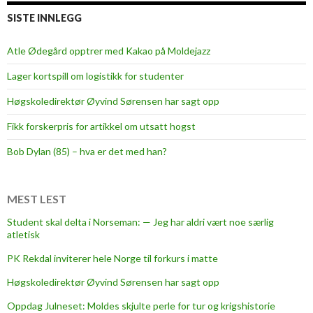
o
SISTE INNLEGG
t
f
Atle Ødegård opptrer med Kakao på Moldejazz
o
Lager kortspill om logistikk for studenter
r
u
Høgskoledirektør Øyvind Sørensen har sagt opp
r
Fikk forskerpris for artikkel om utsatt hogst
e
n
Bob Dylan (85) – hva er det med han?
s
e
t
MEST LEST
C
Student skal delta i Norseman: — Jeg har aldri vært noe særlig
V
atletisk
PK Rekdal inviterer hele Norge til forkurs i matte
Høgskoledirektør Øyvind Sørensen har sagt opp
Oppdag Julneset: Moldes skjulte perle for tur og krigshistorie