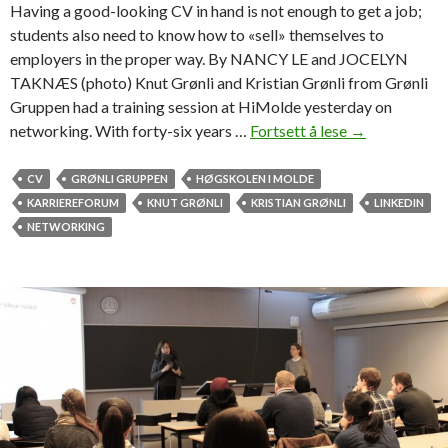
d
Having a good-looking CV in hand is not enough to get a job;
r
i
students also need to know how to «sell» themselves to
n
o
employers in the proper way. By NANCY LE and JOCELYN
s
B
TAKNÆS (photo) Knut Grønli and Kristian Grønli from Grønli
h
Gruppen had a training session at HiMolde yesterday on
i
networking. With forty-six years …
Fortsett å lese
S
→
p
e
!
l
CV
GRØNLI GRUPPEN
HØGSKOLEN I MOLDE
»
l
KARRIEREFORUM
KNUT GRØNLI
KRISTIAN GRØNLI
LINKEDIN
i
NETWORKING
n
g
y
o
u
r
s
e
l