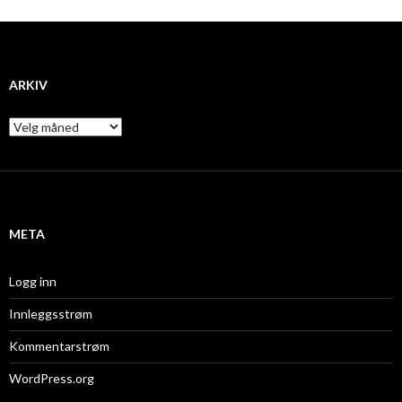
ARKIV
A
r
k
i
v
META
Logg inn
Innleggsstrøm
Kommentarstrøm
WordPress.org