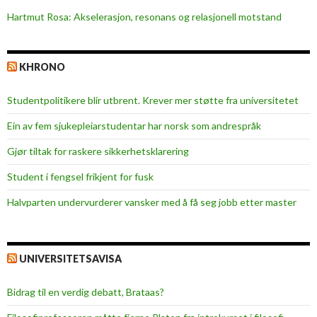
Hartmut Rosa: Akselerasjon, resonans og relasjonell motstand
KHRONO
Studentpolitikere blir utbrent. Krever mer støtte fra universitetet
Ein av fem sjukepleiar­studentar har norsk som andrespråk
Gjør tiltak for raskere sikkerhets­klarering
Student i fengsel frikjent for fusk
Halvparten undervurderer vansker med å få seg jobb etter master
UNIVERSITETSAVISA
Bidrag til en verdig debatt, Brataas?