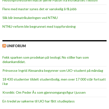
Filosofiprofessoren måtte fjerne Platon fra introkurset i filosofi
Flere med master synes det er vanskelig å få jobb
Slik blir immatrikuleringen ved NTNU
NTNU-reform ble begrunnet med toppforskning
UNIFORUM
Fekk sparken som prodekan på teologi. No stiller han som
dekankandidat.
Prinsesse Ingrid Alexandra begynner som UiO-student på måndag
18 430 studenter tildelt studentbolig, men over 17 000 står fortsatt
i kø
Kronikk: Om Peder Ås som gjennomgangsfigur i jussen
En tredel av søkerne til UiO har fått studieplass