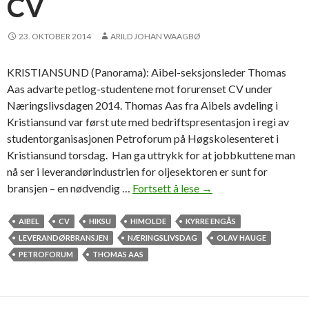
CV
n
g
23. OKTOBER 2014
ARILD JOHAN WAAGBØ
a
j
KRISTIANSUND (Panorama): Aibel-seksjonsleder Thomas
o
Aas advarte petlog-studentene mot forurenset CV under
b
Næringslivsdagen 2014. Thomas Aas fra Aibels avdeling i
i
Kristiansund var først ute med bedriftspresentasjon i regi av
n
studentorganisasjonen Petroforum på Høgskolesenteret i
N
Kristiansund torsdag. Han ga uttrykk for at jobbkuttene man
o
nå ser i leverandørindustrien for oljesektoren er sunt for
r
bransjen – en nødvendig …
Fortsett å lese
A
→
w
d
a
v
AIBEL
CV
HIKSU
HIMOLDE
KYRRE ENGÅS
y
a
LEVERANDØRBRANSJEN
NÆRINGSLIVSDAG
OLAV HAUGE
r
PETROFORUM
THOMAS AAS
t
e
m