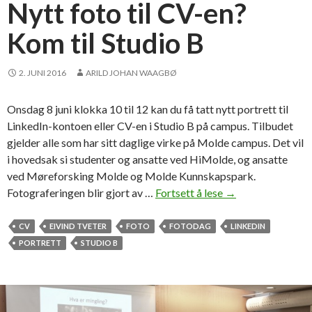
o
Nytt foto til CV-en?
b
Kom til Studio B
s
:
«
2. JUNI 2016
ARILD JOHAN WAAGBØ
T
h
Onsdag 8 juni klokka 10 til 12 kan du få tatt nytt portrett til
i
LinkedIn-kontoen eller CV-en i Studio B på campus. Tilbudet
s
gjelder alle som har sitt daglige virke på Molde campus. Det vil
i
i hovedsak si studenter og ansatte ved HiMolde, og ansatte
s
ved Møreforsking Molde og Molde Kunnskapspark.
h
Fotograferingen blir gjort av …
Fortsett å lese
N
→
o
y
w
t
CV
EIVIND TVETER
FOTO
FOTODAG
LINKEDIN
I
t
PORTRETT
STUDIO B
m
f
a
o
n
t
a
o