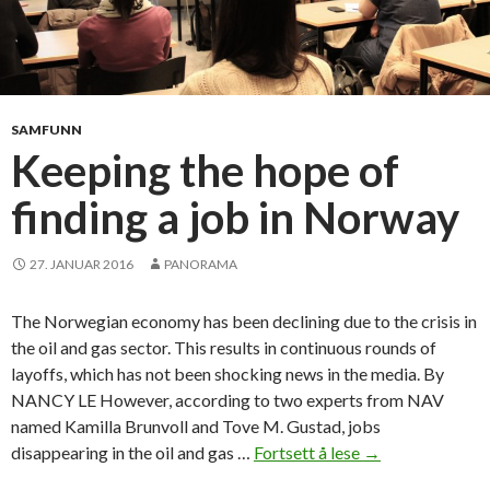
f
s
u
c
c
SAMFUNN
e
Keeping the hope of
s
finding a job in Norway
s
f
u
27. JANUAR 2016
PANORAMA
l
l
The Norwegian economy has been declining due to the crisis in
y
the oil and gas sector. This results in continuous rounds of
a
layoffs, which has not been shocking news in the media. By
t
NANCY LE However, according to two experts from NAV
c
named Kamilla Brunvoll and Tove M. Gustad, jobs
a
disappearing in the oil and gas …
Fortsett å lese
K
→
r
e