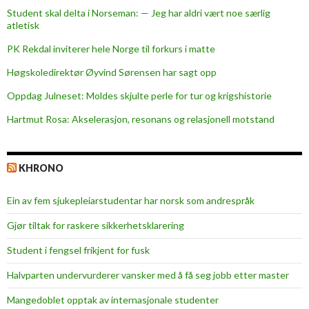
n
Student skal delta i Norseman: — Jeg har aldri vært noe særlig
t
atletisk
PK Rekdal inviterer hele Norge til forkurs i matte
Høgskoledirektør Øyvind Sørensen har sagt opp
Oppdag Julneset: Moldes skjulte perle for tur og krigshistorie
Hartmut Rosa: Akselerasjon, resonans og relasjonell motstand
KHRONO
Ein av fem sjukepleiar­studentar har norsk som andrespråk
Gjør tiltak for raskere sikkerhets­klarering
Student i fengsel frikjent for fusk
Halvparten undervurderer vansker med å få seg jobb etter master
Mangedoblet opptak av internasjonale studenter