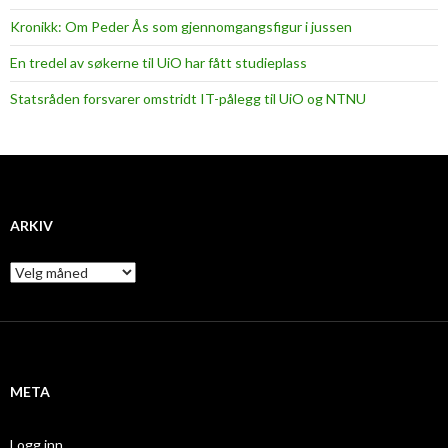
Kronikk: Om Peder Ås som gjennomgangsfigur i jussen
En tredel av søkerne til UiO har fått studieplass
Statsråden forsvarer omstridt IT-pålegg til UiO og NTNU
ARKIV
A
r
k
i
v
META
Logg inn