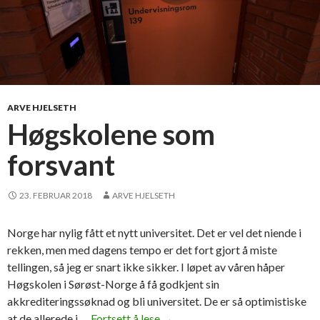
ARVE HJELSETH
Høgskolene som
forsvant
23. FEBRUAR 2018
ARVE HJELSETH
Norge har nylig fått et nytt universitet. Det er vel det niende i
rekken, men med dagens tempo er det fort gjort å miste
tellingen, så jeg er snart ikke sikker. I løpet av våren håper
Høgskolen i Sørøst-Norge å få godkjent sin
akkrediteringssøknad og bli universitet. De er så optimistiske
at de allerede i …
Fortsett å lese
H
→