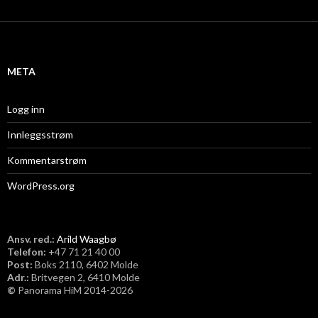
k
i
v
META
Logg inn
Innleggsstrøm
Kommentarstrøm
WordPress.org
Ansv. red.:
Arild Waagbø
Telefon:
​+47 71 21 40 00
Post:
Boks 2110, 6402 Molde
Adr.:
Britvegen 2, 6410 Molde
©
Panorama HiM 2014-2026