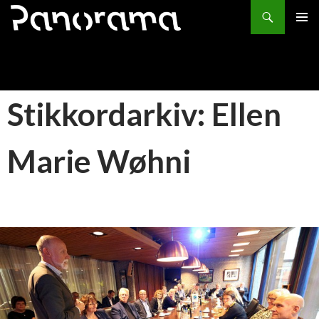
Søk
HOPP
PRIMÆ
TIL
INNHOLD
Stikkordarkiv: Ellen
Marie Wøhni