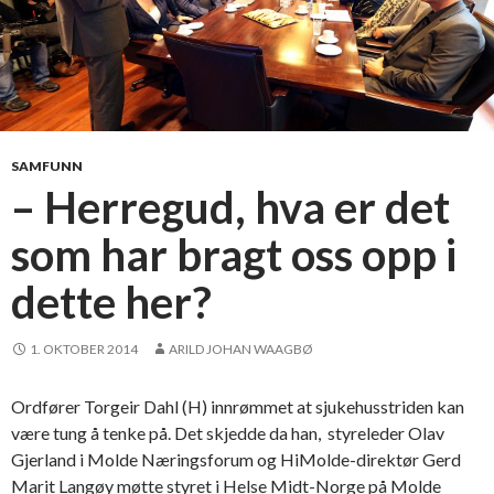
SAMFUNN
– Herregud, hva er det
som har bragt oss opp i
dette her?
1. OKTOBER 2014
ARILD JOHAN WAAGBØ
Ordfører Torgeir Dahl (H) innrømmet at sjukehusstriden kan
være tung å tenke på. Det skjedde da han, styreleder Olav
Gjerland i Molde Næringsforum og HiMolde-direktør Gerd
Marit Langøy møtte styret i Helse Midt-Norge på Molde