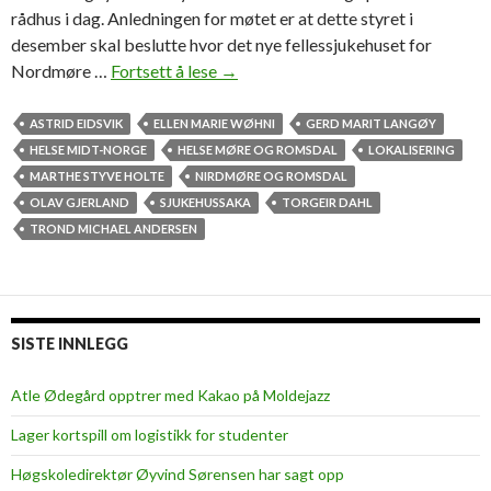
rådhus i dag. Anledningen for møtet er at dette styret i
desember skal beslutte hvor det nye fellessjukehuset for
Nordmøre …
Fortsett å lese
–
→
H
e
ASTRID EIDSVIK
ELLEN MARIE WØHNI
GERD MARIT LANGØY
r
HELSE MIDT-NORGE
HELSE MØRE OG ROMSDAL
LOKALISERING
r
MARTHE STYVE HOLTE
NIRDMØRE OG ROMSDAL
e
OLAV GJERLAND
SJUKEHUSSAKA
TORGEIR DAHL
g
TROND MICHAEL ANDERSEN
u
d
,
h
SISTE INNLEGG
v
a
Atle Ødegård opptrer med Kakao på Moldejazz
e
Lager kortspill om logistikk for studenter
r
d
Høgskoledirektør Øyvind Sørensen har sagt opp