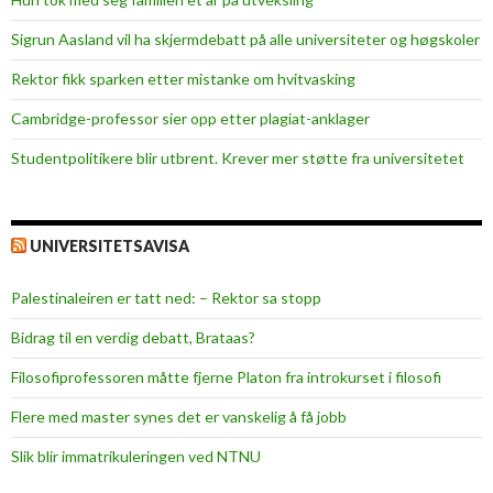
i
d
Sigrun Aasland vil ha skjerm­debatt på alle universiteter og høgskoler
e
Rektor fikk sparken etter mistanke om hvitvasking
t
t
Cambridge-professor sier opp etter plagiat-anklager
e
Studentpolitikere blir utbrent. Krever mer støtte fra universitetet
h
e
r
UNIVERSITETSAVISA
?
Palestinaleiren er tatt ned: – Rektor sa stopp
Bidrag til en verdig debatt, Brataas?
Filosofiprofessoren måtte fjerne Platon fra introkurset i filosofi
Flere med master synes det er vanskelig å få jobb
Slik blir immatrikuleringen ved NTNU