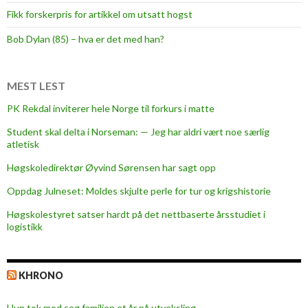
e
Fikk forskerpris for artikkel om utsatt hogst
t
s
Bob Dylan (85) – hva er det med han?
o
m
h
MEST LEST
a
PK Rekdal inviterer hele Norge til forkurs i matte
r
Student skal delta i Norseman: — Jeg har aldri vært noe særlig
b
atletisk
r
a
Høgskoledirektør Øyvind Sørensen har sagt opp
g
Oppdag Julneset: Moldes skjulte perle for tur og krigshistorie
t
Høgskolestyret satser hardt på det nettbaserte årsstudiet i
o
logistikk
s
s
o
KHRONO
p
p
Hun tok med seg familien et år på utveksling