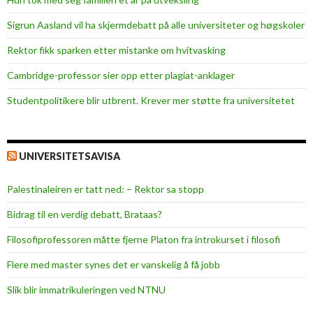
i
d
Sigrun Aasland vil ha skjerm­debatt på alle universiteter og høgskoler
e
Rektor fikk sparken etter mistanke om hvitvasking
t
t
Cambridge-professor sier opp etter plagiat-anklager
e
Studentpolitikere blir utbrent. Krever mer støtte fra universitetet
h
e
r
UNIVERSITETSAVISA
?
Palestinaleiren er tatt ned: – Rektor sa stopp
Bidrag til en verdig debatt, Brataas?
Filosofiprofessoren måtte fjerne Platon fra introkurset i filosofi
Flere med master synes det er vanskelig å få jobb
Slik blir immatrikuleringen ved NTNU