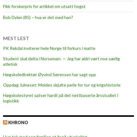
e
Fikk forskerpris for artikkel om utsatt hogst
t
s
Bob Dylan (85) – hva er det med han?
o
m
h
MEST LEST
a
PK Rekdal inviterer hele Norge til forkurs i matte
r
Student skal delta i Norseman: — Jeg har aldri vært noe særlig
b
atletisk
r
a
Høgskoledirektør Øyvind Sørensen har sagt opp
g
Oppdag Julneset: Moldes skjulte perle for tur og krigshistorie
t
Høgskolestyret satser hardt på det nettbaserte årsstudiet i
o
logistikk
s
s
o
KHRONO
p
p
Hun tok med seg familien et år på utveksling