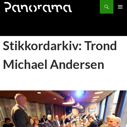
Søk
HOPP
PRIMÆ
TIL
INNHOLD
Stikkordarkiv: Trond
Michael Andersen