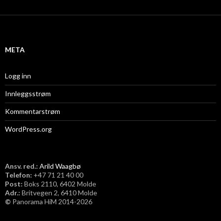
k
i
v
META
Logg inn
Innleggsstrøm
Kommentarstrøm
WordPress.org
Ansv. red.:
Arild Waagbø
Telefon:
​+47 71 21 40 00
Post:
Boks 2110, 6402 Molde
Adr.:
Britvegen 2, 6410 Molde
©
Panorama HiM 2014-2026