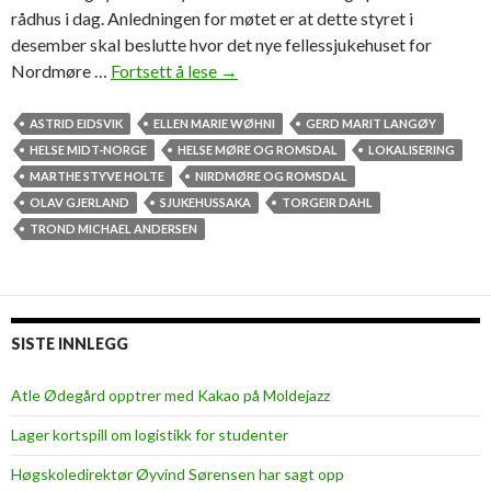
rådhus i dag. Anledningen for møtet er at dette styret i
desember skal beslutte hvor det nye fellessjukehuset for
Nordmøre …
Fortsett å lese
–
→
H
e
ASTRID EIDSVIK
ELLEN MARIE WØHNI
GERD MARIT LANGØY
r
HELSE MIDT-NORGE
HELSE MØRE OG ROMSDAL
LOKALISERING
r
MARTHE STYVE HOLTE
NIRDMØRE OG ROMSDAL
e
OLAV GJERLAND
SJUKEHUSSAKA
TORGEIR DAHL
g
TROND MICHAEL ANDERSEN
u
d
,
h
SISTE INNLEGG
v
a
Atle Ødegård opptrer med Kakao på Moldejazz
e
Lager kortspill om logistikk for studenter
r
d
Høgskoledirektør Øyvind Sørensen har sagt opp