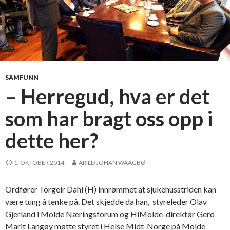
SAMFUNN
– Herregud, hva er det
som har bragt oss opp i
dette her?
1. OKTOBER 2014
ARILD JOHAN WAAGBØ
Ordfører Torgeir Dahl (H) innrømmet at sjukehusstriden kan
være tung å tenke på. Det skjedde da han, styreleder Olav
Gjerland i Molde Næringsforum og HiMolde-direktør Gerd
Marit Langøy møtte styret i Helse Midt-Norge på Molde