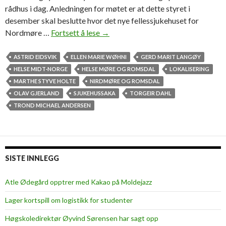
rådhus i dag. Anledningen for møtet er at dette styret i
desember skal beslutte hvor det nye fellessjukehuset for
Nordmøre …
Fortsett å lese
–
→
H
e
ASTRID EIDSVIK
ELLEN MARIE WØHNI
GERD MARIT LANGØY
r
HELSE MIDT-NORGE
HELSE MØRE OG ROMSDAL
LOKALISERING
r
MARTHE STYVE HOLTE
NIRDMØRE OG ROMSDAL
e
OLAV GJERLAND
SJUKEHUSSAKA
TORGEIR DAHL
g
TROND MICHAEL ANDERSEN
u
d
,
h
SISTE INNLEGG
v
a
Atle Ødegård opptrer med Kakao på Moldejazz
e
Lager kortspill om logistikk for studenter
r
d
Høgskoledirektør Øyvind Sørensen har sagt opp