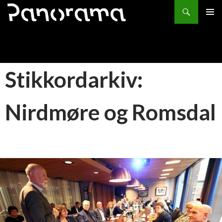
Søk
HOPP
PRIMÆ
TIL
INNHOLD
Stikkordarkiv:
Nirdmøre og Romsdal