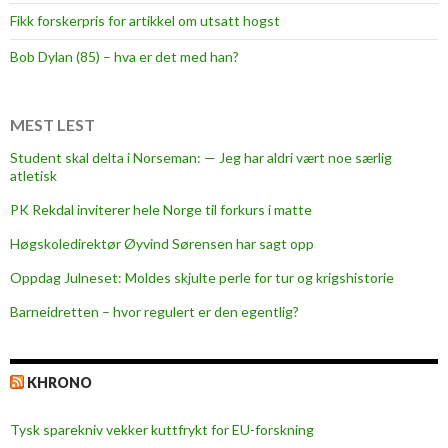
e
Fikk forskerpris for artikkel om utsatt hogst
t
s
Bob Dylan (85) – hva er det med han?
o
m
h
MEST LEST
a
Student skal delta i Norseman: — Jeg har aldri vært noe særlig
r
atletisk
b
PK Rekdal inviterer hele Norge til forkurs i matte
r
a
Høgskoledirektør Øyvind Sørensen har sagt opp
g
Oppdag Julneset: Moldes skjulte perle for tur og krigshistorie
t
Barneidretten – hvor regulert er den egentlig?
o
s
s
KHRONO
o
p
Tysk sparekniv vekker kuttfrykt for EU-forskning
p