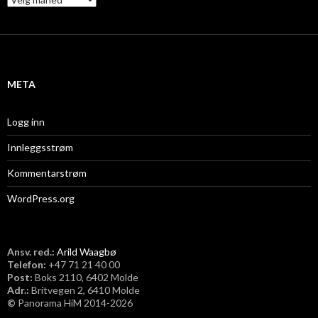
r
k
i
v
META
Logg inn
Innleggsstrøm
Kommentarstrøm
WordPress.org
Ansv. red.:
Arild Waagbø
Telefon:
​+47 71 21 40 00
Post:
Boks 2110, 6402 Molde
Adr.:
Britvegen 2, 6410 Molde
©
Panorama HiM 2014-2026