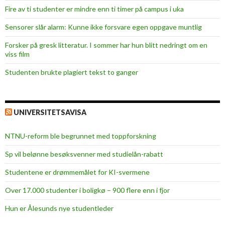
i
Fire av ti studenter er mindre enn ti timer på campus i uka
d
Sensorer slår alarm: Kunne ikke forsvare egen oppgave muntlig
e
t
Forsker på gresk litteratur. I sommer har hun blitt nedringt om en
t
viss film
e
Studenten brukte plagiert tekst to ganger
h
e
r
UNIVERSITETSAVISA
?
NTNU-reform ble begrunnet med toppforskning
Sp vil belønne besøksvenner med studielån-rabatt
Studentene er drømmemålet for KI-svermene
Over 17.000 studenter i boligkø – 900 flere enn i fjor
Hun er Ålesunds nye studentleder