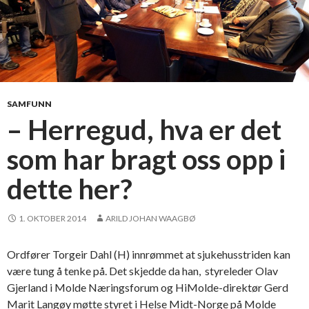
SAMFUNN
– Herregud, hva er det
som har bragt oss opp i
dette her?
1. OKTOBER 2014
ARILD JOHAN WAAGBØ
Ordfører Torgeir Dahl (H) innrømmet at sjukehusstriden kan
være tung å tenke på. Det skjedde da han, styreleder Olav
Gjerland i Molde Næringsforum og HiMolde-direktør Gerd
Marit Langøy møtte styret i Helse Midt-Norge på Molde