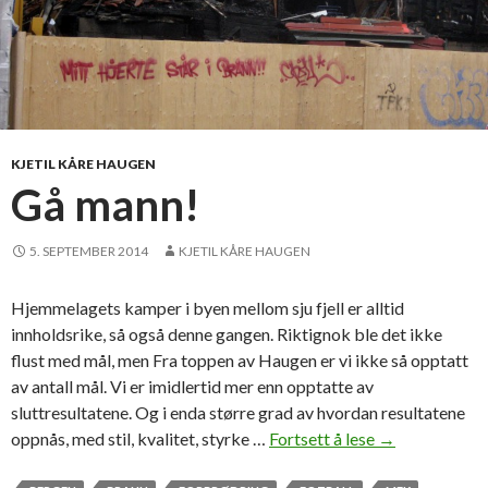
KJETIL KÅRE HAUGEN
Gå mann!
5. SEPTEMBER 2014
KJETIL KÅRE HAUGEN
Hjemmelagets kamper i byen mellom sju fjell er alltid
innholdsrike, så også denne gangen. Riktignok ble det ikke
flust med mål, men Fra toppen av Haugen er vi ikke så opptatt
av antall mål. Vi er imidlertid mer enn opptatte av
sluttresultatene. Og i enda større grad av hvordan resultatene
oppnås, med stil, kvalitet, styrke …
Fortsett å lese
G
→
å