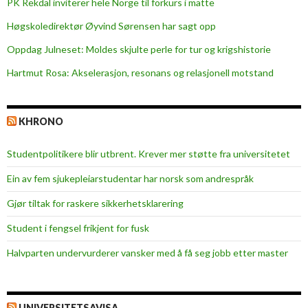
PK Rekdal inviterer hele Norge til forkurs i matte
Høgskoledirektør Øyvind Sørensen har sagt opp
Oppdag Julneset: Moldes skjulte perle for tur og krigshistorie
Hartmut Rosa: Akselerasjon, resonans og relasjonell motstand
KHRONO
Studentpolitikere blir utbrent. Krever mer støtte fra universitetet
Ein av fem sjukepleiar­studentar har norsk som andrespråk
Gjør tiltak for raskere sikkerhets­klarering
Student i fengsel frikjent for fusk
Halvparten undervurderer vansker med å få seg jobb etter master
UNIVERSITETSAVISA