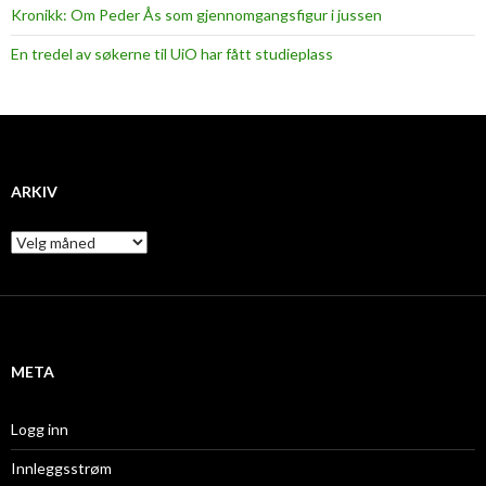
Kronikk: Om Peder Ås som gjennomgangsfigur i jussen
En tredel av søkerne til UiO har fått studieplass
ARKIV
A
r
k
i
v
META
Logg inn
Innleggsstrøm