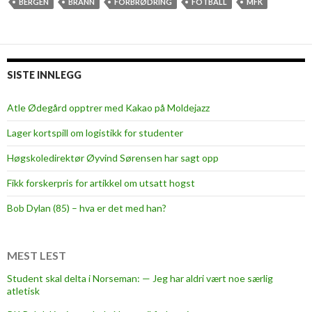
m
BERGEN
BRANN
FORBRØDRING
FOTBALL
MFK
a
n
n
!
SISTE INNLEGG
Atle Ødegård opptrer med Kakao på Moldejazz
Lager kortspill om logistikk for studenter
Høgskoledirektør Øyvind Sørensen har sagt opp
Fikk forskerpris for artikkel om utsatt hogst
Bob Dylan (85) – hva er det med han?
MEST LEST
Student skal delta i Norseman: — Jeg har aldri vært noe særlig
atletisk