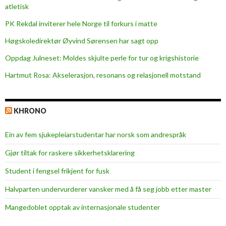
m
atletisk
o
PK Rekdal inviterer hele Norge til forkurs i matte
k
r
Høgskoledirektør Øyvind Sørensen har sagt opp
a
Oppdag Julneset: Moldes skjulte perle for tur og krigshistorie
t
Hartmut Rosa: Akselerasjon, resonans og relasjonell motstand
i
e
t
KHRONO
Ein av fem sjukepleiar­studentar har norsk som andrespråk
Gjør tiltak for raskere sikkerhets­klarering
Student i fengsel frikjent for fusk
Halvparten undervurderer vansker med å få seg jobb etter master
Mangedoblet opptak av internasjonale studenter