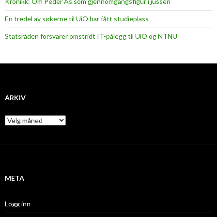
Kronikk: Om Peder Ås som gjennomgangsfigur i jussen
En tredel av søkerne til UiO har fått studieplass
Statsråden forsvarer omstridt IT-pålegg til UiO og NTNU
ARKIV
A
r
k
i
v
META
Logg inn