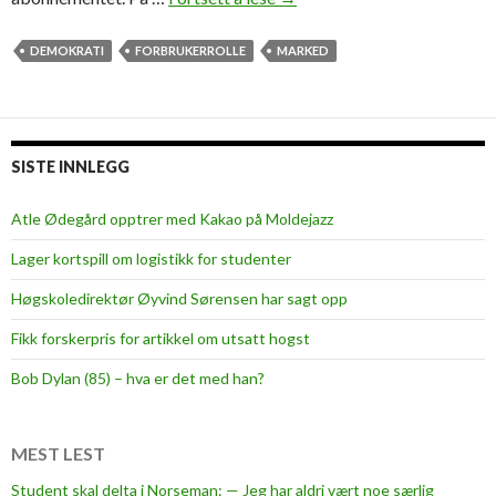
o
r
DEMOKRATI
FORBRUKERROLLE
MARKED
b
r
u
k
SISTE INNLEGG
e
r
Atle Ødegård opptrer med Kakao på Moldejazz
r
Lager kortspill om logistikk for studenter
o
l
Høgskoledirektør Øyvind Sørensen har sagt opp
l
Fikk forskerpris for artikkel om utsatt hogst
e
n
Bob Dylan (85) – hva er det med han?
o
g
d
MEST LEST
e
Student skal delta i Norseman: — Jeg har aldri vært noe særlig