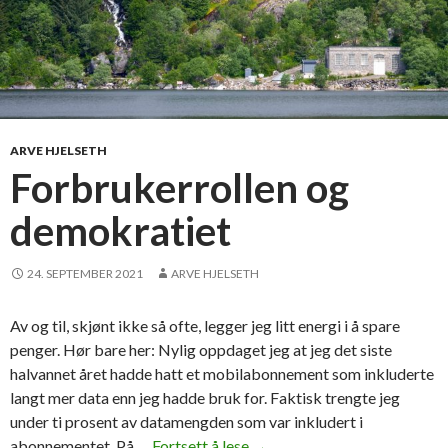
ARVE HJELSETH
Forbrukerrollen og
demokratiet
24. SEPTEMBER 2021
ARVE HJELSETH
Av og til, skjønt ikke så ofte, legger jeg litt energi i å spare
penger. Hør bare her: Nylig oppdaget jeg at jeg det siste
halvannet året hadde hatt et mobilabonnement som inkluderte
langt mer data enn jeg hadde bruk for. Faktisk trengte jeg
under ti prosent av datamengden som var inkludert i
abonnementet. På …
Fortsett å lese
F
→