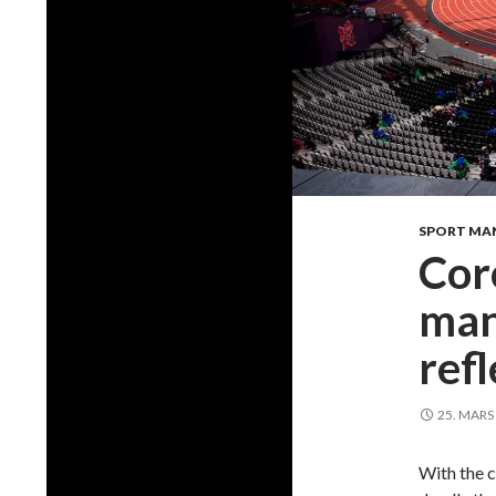
SPORT MA
Cor
man
refl
25. MARS
With the c