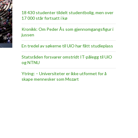
18 430 studenter tildelt studentbolig, men over
17 000 står fortsatt i kø
Kronikk: Om Peder Ås som gjennomgangsfigur i
jussen
En tredel av søkerne til UiO har fått studieplass
Statsråden forsvarer omstridt IT-pålegg til UiO
og NTNU
Ytring: – Universiteter er ikke utformet for å
skape mennesker som Mozart