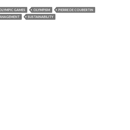
OLYMPIC GAMES
OLYMPISM
PIERRE DE COUBERTIN
ANAGEMENT
SUSTAINABILITY