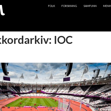
HOPP TIL INNHOLD
FOLK
FORSKNING
SAMFUNN
MENI
kkordarkiv: IOC