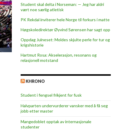
Student skal delta i Norseman: — Jeg har aldri
vært noe særlig atletisk
PK Rekdal inviterer hele Norge til forkurs i matte
Høgskoledirektør Øyvind Sørensen har sagt opp
Oppdag Julneset: Moldes skjulte perle for tur og
krigshistorie
Hartmut Rosa: Akselerasjon, resonans og
relasjonell motstand
KHRONO
Student i fengsel frikjent for fusk
Halvparten undervurderer vansker med å få seg
jobb etter master
Mangedoblet opptak av internasjonale
studenter