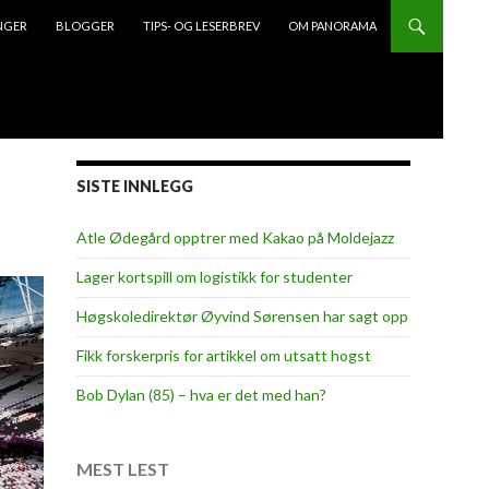
NGER
BLOGGER
TIPS- OG LESERBREV
OM PANORAMA
SISTE INNLEGG
Atle Ødegård opptrer med Kakao på Moldejazz
Lager kortspill om logistikk for studenter
Høgskoledirektør Øyvind Sørensen har sagt opp
Fikk forskerpris for artikkel om utsatt hogst
Bob Dylan (85) – hva er det med han?
MEST LEST