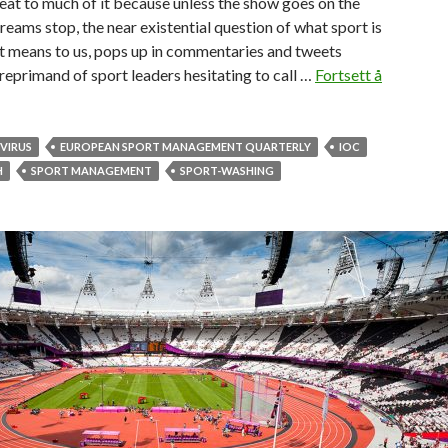
eat to much of it because unless the show goes on the
reams stop, the near existential question of what sport is
t means to us, pops up in commentaries and tweets
reprimand of sport leaders hesitating to call …
Fortsett å
VIRUS
EUROPEAN SPORT MANAGEMENT QUARTERLY
IOC
H
SPORT MANAGEMENT
SPORT-WASHING