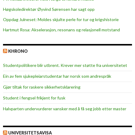
n
t
Høgskoledirektør Øyvind Sørensen har sagt opp
Oppdag Julneset: Moldes skjulte perle for tur og krigshistorie
Hartmut Rosa: Akselerasjon, resonans og relasjonell motstand
KHRONO
Studentpolitikere blir utbrent. Krever mer støtte fra universitetet
Ein av fem sjukepleiar­studentar har norsk som andrespråk
Gjør tiltak for raskere sikkerhets­klarering
Student i fengsel frikjent for fusk
Halvparten undervurderer vansker med å få seg jobb etter master
UNIVERSITETSAVISA