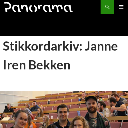
Søk
HOPP
PRIMÆ
TIL
INNHOLD
Stikkordarkiv: Janne
Iren Bekken