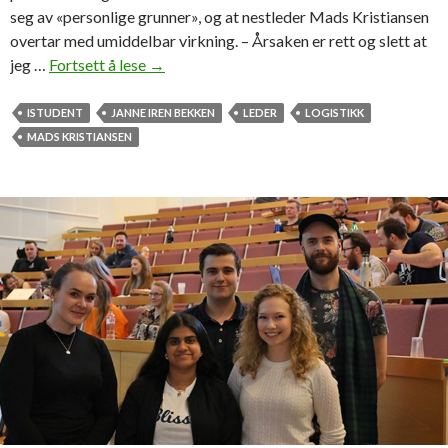
seg av «personlige grunner», og at nestleder Mads Kristiansen
overtar med umiddelbar virkning. – Årsaken er rett og slett at
jeg …
Fortsett å lese
M
→
a
d
ISTUDENT
JANNE IREN BEKKEN
LEDER
LOGISTIKK
s
MADS KRISTIANSEN
K
r
i
s
t
i
a
n
s
e
n
(