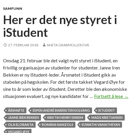
2
5
SAMFUNN
)
Her er det nye styret i
o
iStudent
v
e
r
27. FEBRUAR 2018
ANETA GRABMÜLLEROVÁ
t
a
Onsdag 21. februar ble det valgt nytt styret i iStudent, en
r
frivillig organisasjon av studenter for studenter. Janne Iren
s
Bekken er ny iStudent-leder. Årsmøtet i iStudent gikk av
o
stabelen på høgskolen. For det første takket Vegard Øye for
m
sine to år som leder av iStudent. Deretter ble den økonomiske
i
situasjonen evaluert, og nye kandidater for …
Fortsett å lese
H
→
S
e
t
r
ÅRSMØTE
ESPEN ANDRÉ BAREKSTEN SOLVANG
ISTUDENT
u
e
JANNE IREN BEKKEN
KRISTIN HENRY EIKREM
MADS KRISTIANSEN
d
r
OLA ELORANTA
ROMÂNS KAMZOLS
SUWATHI VAMATHEYAN
e
d
VEGARD ØYE