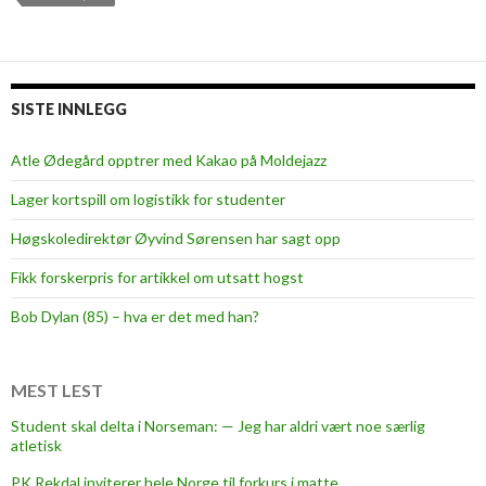
n
e
t
t
-
n
l
y
SISTE INNLEGG
e
e
d
s
Atle Ødegård opptrer med Kakao på Moldejazz
e
t
r
Lager kortspill om logistikk for studenter
y
r
Høgskoledirektør Øyvind Sørensen har sagt opp
e
Fikk forskerpris for artikkel om utsatt hogst
t
i
Bob Dylan (85) – hva er det med han?
i
S
t
MEST LEST
u
Student skal delta i Norseman: — Jeg har aldri vært noe særlig
d
atletisk
e
PK Rekdal inviterer hele Norge til forkurs i matte