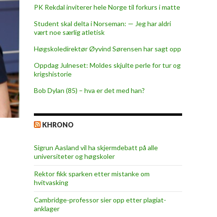
PK Rekdal inviterer hele Norge til forkurs i matte
Student skal delta i Norseman: — Jeg har aldri
vært noe særlig atletisk
Høgskoledirektør Øyvind Sørensen har sagt opp
Oppdag Julneset: Moldes skjulte perle for tur og
krigshistorie
Bob Dylan (85) – hva er det med han?
KHRONO
Sigrun Aasland vil ha skjerm­debatt på alle
universiteter og høgskoler
Rektor fikk sparken etter mistanke om
hvitvasking
Cambridge-professor sier opp etter plagiat-
anklager