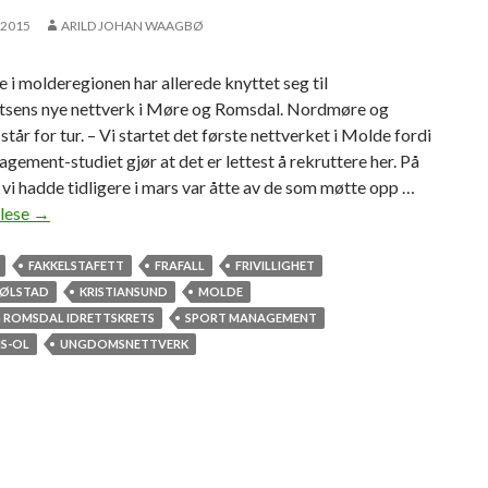
 2015
ARILD JOHAN WAAGBØ
e i molderegionen har allerede knyttet seg til
etsens nye nettverk i Møre og Romsdal. Nordmøre og
tår for tur. – Vi startet det første nettverket i Molde fordi
gement-studiet gjør at det er lettest å rekruttere her. På
vi hadde tidligere i mars var åtte av de som møtte opp …
 lese
S
→
a
m
FAKKELSTAFETT
FRAFALL
FRIVILLIGHET
l
 ØLSTAD
KRISTIANSUND
MOLDE
e
 ROMSDAL IDRETTSKRETS
SPORT MANAGEMENT
r
S-OL
UNGDOMSNETTVERK
u
n
g
d
o