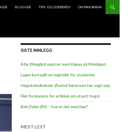
NGER
BLOGGER
TIPS- OG LESERBREV
OM PANORAMA
SISTE INNLEGG
Atle Ødegård opptrer med Kakao på Moldejazz
Lager kortspill om logistikk for studenter
Høgskoledirektør Øyvind Sørensen har sagt opp
Fikk forskerpris for artikkel om utsatt hogst
Bob Dylan (85) – hva er det med han?
MEST LEST