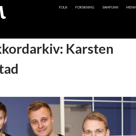
HOPP TIL INNHOLD
FOLK
FORSKNING
SAMFUNN
MENI
kkordarkiv: Karsten
tad