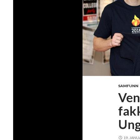
SAMFUNN
Ven
fak
Un
19. JANU