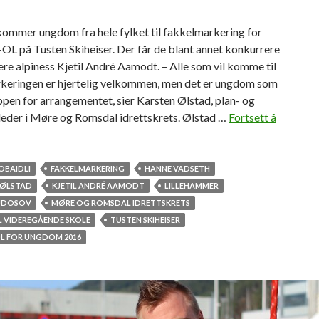
kommer ungdom fra hele fylket til fakkelmarkering for
L på Tusten Skiheiser. Der får de blant annet konkurrere
ere alpiness Kjetil André Aamodt. – Alle som vil komme til
keringen er hjertelig velkommen, men det er ungdom som
pen for arrangementet, sier Karsten Ølstad, plan- og
leder i Møre og Romsdal idrettskrets. Ølstad …
Fortsett å
OBAIDLI
FAKKELMARKERING
HANNE VADSETH
 ØLSTAD
KJETIL ANDRÉ AAMODT
LILLEHAMMER
UDOSOV
MØRE OG ROMSDAL IDRETTSKRETS
 VIDEREGÅENDE SKOLE
TUSTEN SKIHEISER
OL FOR UNGDOM 2016