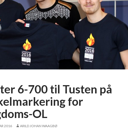
ter 6-700 til Tusten på
kelmarkering for
gdoms-OL
AR 2016
ARILD JOHAN WAAGBØ