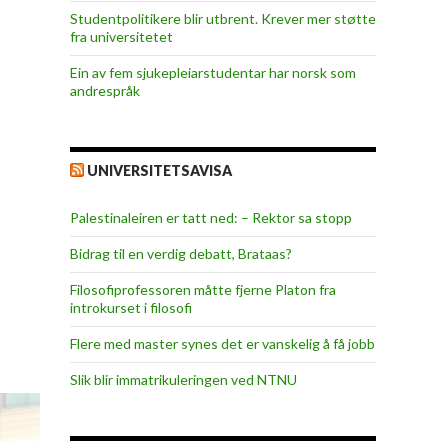
Studentpolitikere blir utbrent. Krever mer støtte
fra universitetet
Ein av fem sjukepleiar­studentar har norsk som
andrespråk
UNIVERSITETSAVISA
Palestinaleiren er tatt ned: – Rektor sa stopp
Bidrag til en verdig debatt, Brataas?
Filosofiprofessoren måtte fjerne Platon fra
introkurset i filosofi
Flere med master synes det er vanskelig å få jobb
Slik blir immatrikuleringen ved NTNU