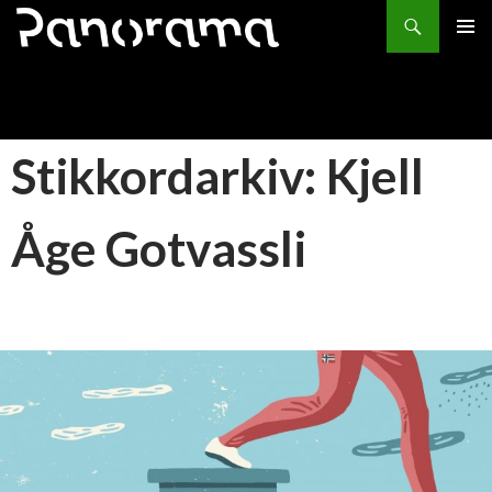
Søk
HOPP
PRIMÆ
TIL
INNHOLD
Stikkordarkiv: Kjell
Åge Gotvassli