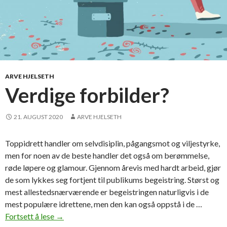
ARVE HJELSETH
Verdige forbilder?
21. AUGUST 2020
ARVE HJELSETH
Toppidrett handler om selvdisiplin, pågangsmot og viljestyrke,
men for noen av de beste handler det også om berømmelse,
røde løpere og glamour. Gjennom årevis med hardt arbeid, gjør
de som lykkes seg fortjent til publikums begeistring. Størst og
mest allestedsnærværende er begeistringen naturligvis i de
mest populære idrettene, men den kan også oppstå i de …
Fortsett å lese
V
→