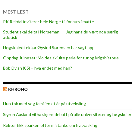
MEST LEST
PK Rekdal inviterer hele Norge til forkurs i matte
Student skal delta i Norseman: — Jeg har aldri vært noe særlig
atletisk
Høgskoledirektør Øyvind Sørensen har sagt opp
Oppdag Julneset: Moldes skjulte perle for tur og krigshistorie
Bob Dylan (85) – hva er det med han?
KHRONO
Hun tok med seg familien et år på utveksling
Sigrun Aasland vil ha skjerm­debatt på alle universiteter og høgskoler
Rektor fikk sparken etter mistanke om hvitvasking