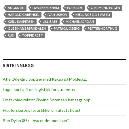
e
r
AUGUSTIN
DAVID BECKHAM
FORBILDE
GJERMUND EGGEN
d
HAROLD GARFINKEL
IVAN UKHOV
KJELL ÅGE GOTVASSLI
i
KJELL KASPERSEN
LILL-BABS
MICHAEL JORDAN
g
OLE EINAR BJØRNDALEN
PATRIK SJÖBERG
PETTER NORTHUG
e
RUS
TOPPIDRETT
f
o
r
b
SISTE INNLEGG
i
l
Atle Ødegård opptrer med Kakao på Moldejazz
d
Lager kortspill om logistikk for studenter
e
r
Høgskoledirektør Øyvind Sørensen har sagt opp
?
Fikk forskerpris for artikkel om utsatt hogst
Bob Dylan (85) – hva er det med han?