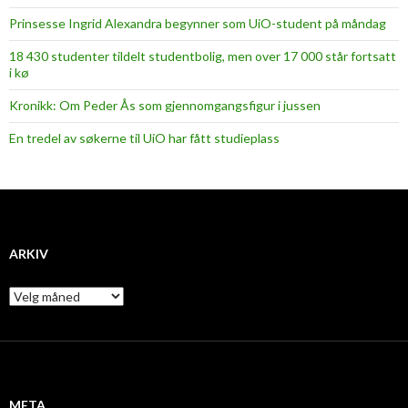
Prinsesse Ingrid Alexandra begynner som UiO-student på måndag
18 430 studenter tildelt studentbolig, men over 17 000 står fortsatt
i kø
Kronikk: Om Peder Ås som gjennomgangsfigur i jussen
En tredel av søkerne til UiO har fått studieplass
ARKIV
A
r
k
i
v
META