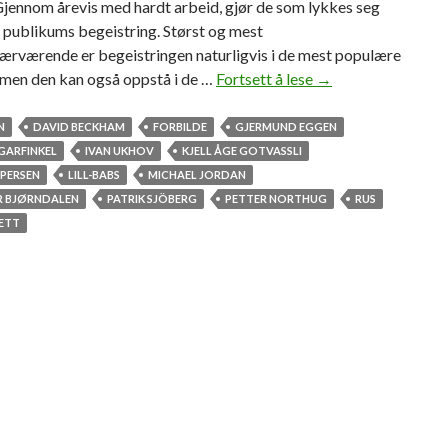
Gjennom årevis med hardt arbeid, gjør de som lykkes seg
il publikums begeistring. Størst og mest
nærværende er begeistringen naturligvis i de mest populære
 men den kan også oppstå i de …
Fortsett å lese
V
→
e
r
N
DAVID BECKHAM
FORBILDE
GJERMUND EGGEN
d
GARFINKEL
IVAN UKHOV
KJELL ÅGE GOTVASSLI
i
SPERSEN
LILL-BABS
MICHAEL JORDAN
g
R BJØRNDALEN
PATRIK SJÖBERG
PETTER NORTHUG
RUS
e
ETT
f
o
r
b
i
l
d
e
r