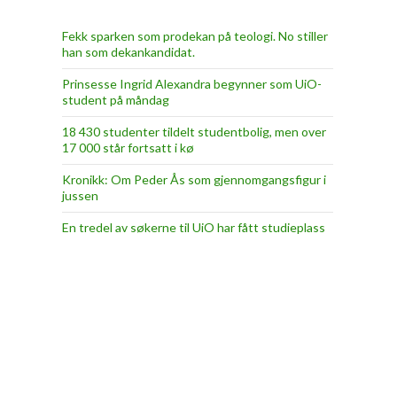
Fekk sparken som prodekan på teologi. No stiller
han som dekankandidat.
Prinsesse Ingrid Alexandra begynner som UiO-
student på måndag
18 430 studenter tildelt studentbolig, men over
17 000 står fortsatt i kø
Kronikk: Om Peder Ås som gjennomgangsfigur i
jussen
En tredel av søkerne til UiO har fått studieplass