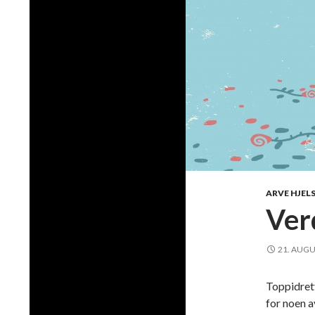
ARVE HJEL
Ver
21. AUGU
Toppidrett
for noen 