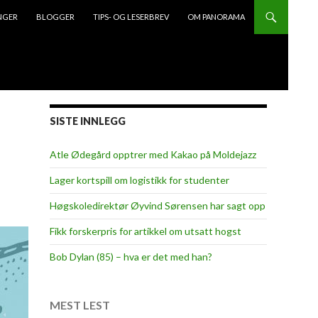
NGER
BLOGGER
TIPS- OG LESERBREV
OM PANORAMA
SISTE INNLEGG
Atle Ødegård opptrer med Kakao på Moldejazz
Lager kortspill om logistikk for studenter
Høgskoledirektør Øyvind Sørensen har sagt opp
Fikk forskerpris for artikkel om utsatt hogst
Bob Dylan (85) – hva er det med han?
MEST LEST