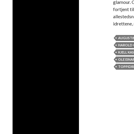
glamour. 
fortjent t
allesteds
idrettene,
AUGUSTI
HAROLD 
KJELL KA
OLE EINA
TOPPIDR