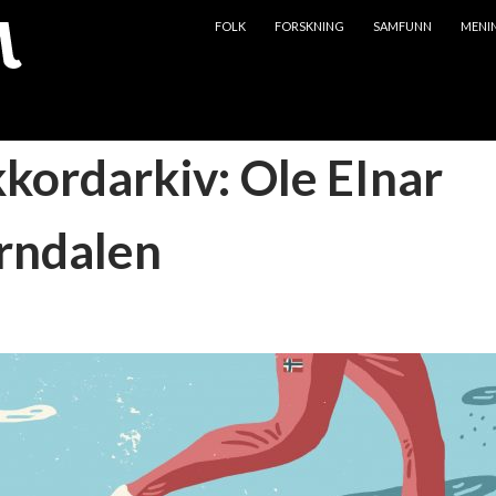
HOPP TIL INNHOLD
FOLK
FORSKNING
SAMFUNN
MENI
kkordarkiv: Ole EInar
rndalen