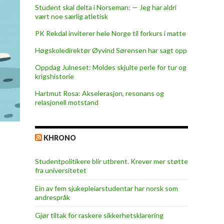
Student skal delta i Norseman: — Jeg har aldri
vært noe særlig atletisk
PK Rekdal inviterer hele Norge til forkurs i matte
Høgskoledirektør Øyvind Sørensen har sagt opp
Oppdag Julneset: Moldes skjulte perle for tur og
krigshistorie
Hartmut Rosa: Akselerasjon, resonans og
relasjonell motstand
KHRONO
Studentpolitikere blir utbrent. Krever mer støtte
fra universitetet
Ein av fem sjukepleiar­studentar har norsk som
andrespråk
Gjør tiltak for raskere sikkerhets­klarering