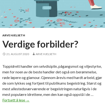
ARVE HJELSETH
Verdige forbilder?
21. AUGUST 2020
ARVE HJELSETH
Toppidrett handler om selvdisiplin, pågangsmot og viljestyrke,
men for noen av de beste handler det også om berømmelse,
røde løpere og glamour. Gjennom årevis med hardt arbeid, gjør
de som lykkes seg fortjent til publikums begeistring. Størst og
mest allestedsnærværende er begeistringen naturligvis i de
mest populære idrettene, men den kan også oppstå i de …
Fortsett å lese
V
→