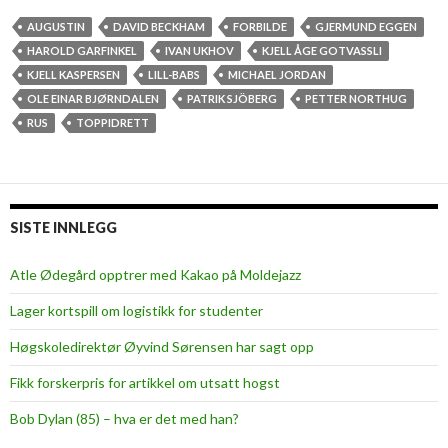
e
r
AUGUSTIN
DAVID BECKHAM
FORBILDE
GJERMUND EGGEN
d
HAROLD GARFINKEL
IVAN UKHOV
KJELL ÅGE GOTVASSLI
i
KJELL KASPERSEN
LILL-BABS
MICHAEL JORDAN
g
OLE EINAR BJØRNDALEN
PATRIK SJÖBERG
PETTER NORTHUG
e
RUS
TOPPIDRETT
f
o
r
b
SISTE INNLEGG
i
l
Atle Ødegård opptrer med Kakao på Moldejazz
d
Lager kortspill om logistikk for studenter
e
r
Høgskoledirektør Øyvind Sørensen har sagt opp
?
Fikk forskerpris for artikkel om utsatt hogst
Bob Dylan (85) – hva er det med han?