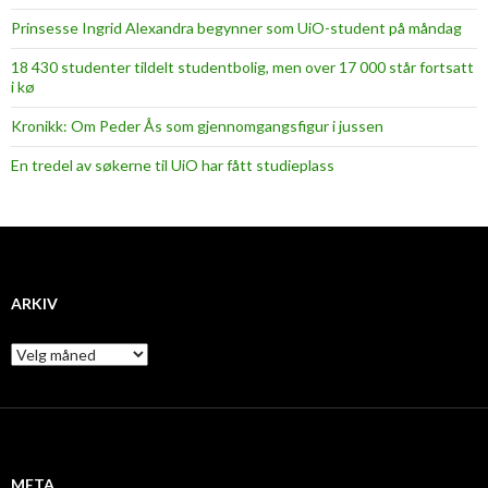
Prinsesse Ingrid Alexandra begynner som UiO-student på måndag
18 430 studenter tildelt studentbolig, men over 17 000 står fortsatt
i kø
Kronikk: Om Peder Ås som gjennomgangsfigur i jussen
En tredel av søkerne til UiO har fått studieplass
ARKIV
A
r
k
i
v
META