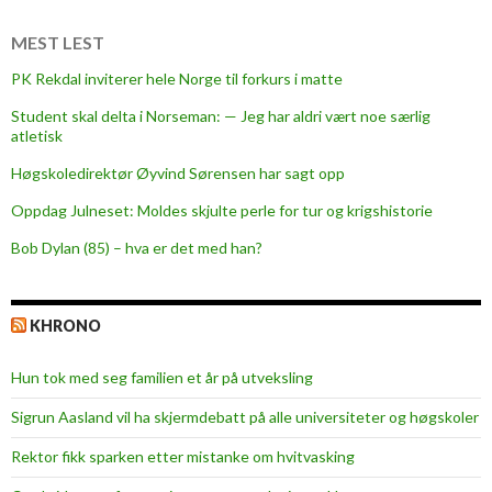
MEST LEST
PK Rekdal inviterer hele Norge til forkurs i matte
Student skal delta i Norseman: — Jeg har aldri vært noe særlig
atletisk
Høgskoledirektør Øyvind Sørensen har sagt opp
Oppdag Julneset: Moldes skjulte perle for tur og krigshistorie
Bob Dylan (85) – hva er det med han?
KHRONO
Hun tok med seg familien et år på utveksling
Sigrun Aasland vil ha skjerm­debatt på alle universiteter og høgskoler
Rektor fikk sparken etter mistanke om hvitvasking