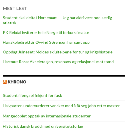
g
s
MEST LEST
l
Student skal delta i Norseman: — Jeg har aldri vært noe særlig
i
atletisk
v
PK Rekdal inviterer hele Norge til forkurs i matte
:
H
Høgskoledirektør Øyvind Sørensen har sagt opp
a
Oppdag Julneset: Moldes skjulte perle for tur og krigshistorie
r
Hartmut Rosa: Akselerasjon, resonans og relasjonell motstand
m
o
n
KHRONO
i
e
Student i fengsel frikjent for fusk
l
l
Halvparten undervurderer vansker med å få seg jobb etter master
e
Mangedoblet opptak av internasjonale studenter
r
k
Historisk dansk brudd med universitetsforlag