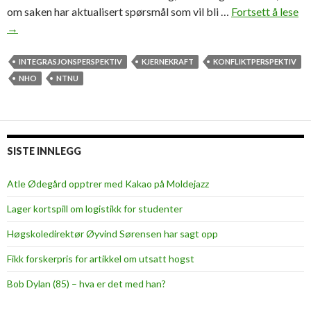
om saken har aktualisert spørsmål som vil bli …
Fortsett å lese
U
→
n
i
v
INTEGRASJONSPERSPEKTIV
KJERNEKRAFT
KONFLIKTPERSPEKTIV
e
NHO
NTNU
r
s
i
t
SISTE INNLEGG
e
t
Atle Ødegård opptrer med Kakao på Moldejazz
o
Lager kortspill om logistikk for studenter
g
n
Høgskoledirektør Øyvind Sørensen har sagt opp
æ
Fikk forskerpris for artikkel om utsatt hogst
r
i
Bob Dylan (85) – hva er det med han?
n