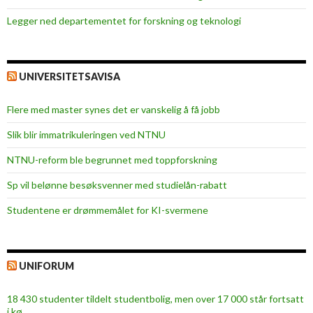
o
Legger ned departementet for forskning og teknologi
n
f
l
i
UNIVERSITETSAVISA
k
t
Flere med master synes det er vanskelig å få jobb
?
Slik blir immatrikuleringen ved NTNU
NTNU-reform ble begrunnet med toppforskning
Sp vil belønne besøksvenner med studielån-rabatt
Studentene er drømmemålet for KI-svermene
UNIFORUM
18 430 studenter tildelt studentbolig, men over 17 000 står fortsatt
i kø