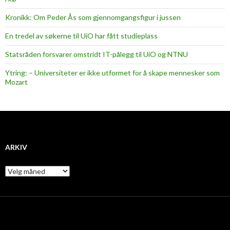
Kronikk: Om Peder Ås som gjennomgangsfigur i jussen
En tredel av søkerne til UiO har fått studieplass
Statsråden forsvarer omstridt IT-pålegg til UiO og NTNU
Ytring: – Universiteter er ikke utformet for å skape mennesker som
Mozart
ARKIV
A
r
k
i
v