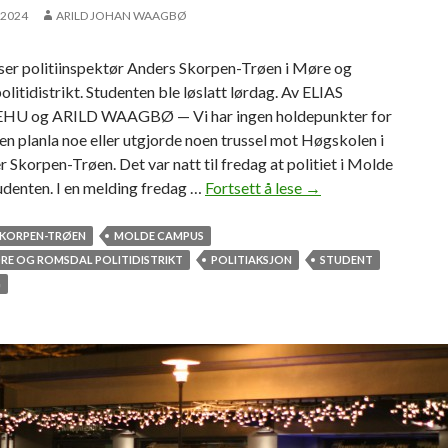
 2024
ARILD JOHAN WAAGBØ
ser politiinspektør Anders Skorpen-Trøen i Møre og
litidistrikt. Studenten ble løslatt lørdag. Av ELIAS
U og ARILD WAAGBØ — Vi har ingen holdepunkter for
en planla noe eller utgjorde noen trussel mot Høgskolen i
r Skorpen-Trøen. Det var natt til fredag at politiet i Molde
udenten. I en melding fredag …
Fortsett å lese
P
→
o
l
SKORPEN-TRØEN
MOLDE CAMPUS
i
E OG ROMSDAL POLITIDISTRIKT
POLITIAKSJON
STUDENT
t
G
i
e
t
h
a
r