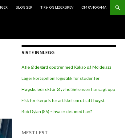
NGER
BLOGGER
TIPS- OG LESERBREV
OM PANORAMA
SISTE INNLEGG
Atle Ødegård opptrer med Kakao på Moldejazz
Lager kortspill om logistikk for studenter
Høgskoledirektør Øyvind Sørensen har sagt opp
Fikk forskerpris for artikkel om utsatt hogst
Bob Dylan (85) – hva er det med han?
MEST LEST