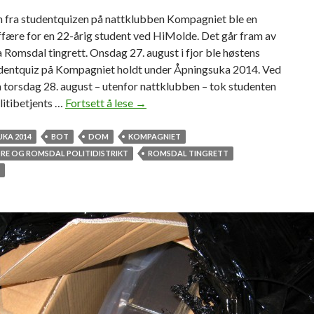
e
 fra studentquizen på nattklubben Kompagniet ble en
n
ffære for en 22-årig student ved HiMolde. Det går fram av
t
 Romsdal tingrett. Onsdag 27. august i fjor ble høstens
udentquiz på Kompagniet holdt under Åpningsuka 2014. Ved
 torsdag 28. august – utenfor nattklubben – tok studenten
olitibetjents …
Fortsett å lese
V
→
i
l
KA 2014
BOT
DOM
KOMPAGNIET
l
E OG ROMSDAL POLITIDISTRIKT
ROMSDAL TINGRETT
e
h
a
g
r
a
t
i
s