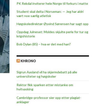
PK Rekdal inviterer hele Norge til forkurs i matte
Student skal delta i Norseman: — Jeg har aldri
vært noe særlig atletisk
Høgskoledirektør Øyvind Sørensen har sagt opp
Oppdag Julneset: Moldes skjulte perle for tur og
krigshistorie
Bob Dylan (85) – hva er det med han?
KHRONO
Sigrun Aasland vil ha skjerm­debatt på alle
universiteter og høgskoler
Rektor fikk sparken etter mistanke om
hvitvasking
Cambridge-professor sier opp etter plagiat-
anklager