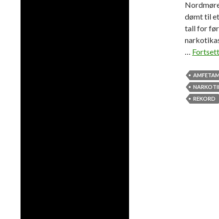
Nordmøre 
dømt til e
tall for fø
narkotikasa
…
Fortsett
AMFETAM
NARKOTI
REKORD