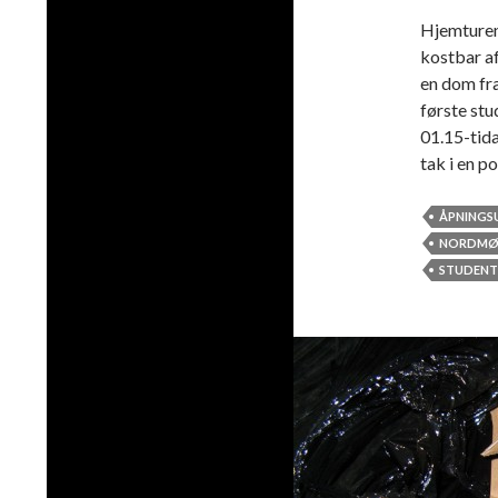
Hjemturen
kostbar a
en dom fra
første st
01.15-tida
tak i en p
ÅPNINGSU
NORDMØR
STUDENT