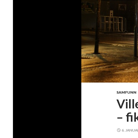
SAMFUNN
Vill
– fi
6. JANUA