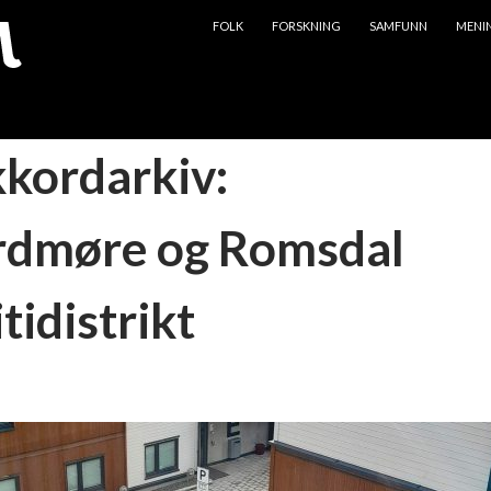
HOPP TIL INNHOLD
FOLK
FORSKNING
SAMFUNN
MENI
kkordarkiv:
dmøre og Romsdal
itidistrikt