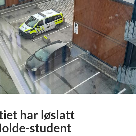
tiet har løslatt
olde-student