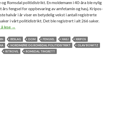
og Romsdal politidistrikt. En moldemann i 40-åra ble nylig
0
tt års fengsel for oppbevaring av amfetamin og hasj. Kripos-
0
rste halvår i år viser en betydelig vekst i antall registrerte
k
ker i vårt politidistrikt. Det ble registrert i alt 266 saker.
r
 å lese
E
→
o
t
n
t
IN
BESLAG
DOM
FENGSEL
HASJ
KRIPOS
e
å
KA
NORDMØRE OG ROMSDAL POLITIDISTRIKT
OLAV BOWITZ
r
r
RITROVIL
ROMSDAL TINGRETT
i
f
b
e
o
n
t
g
s
e
l
f
o
r