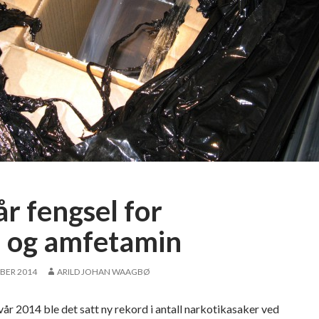
p
o
l
i
t
i
d
r
o
s
j
e
år fengsel for
–
f
j og amfetamin
i
k
BER 2014
ARILD JOHAN WAAGBØ
k
9
vår 2014 ble det satt ny rekord i antall narkotikasaker ved
5