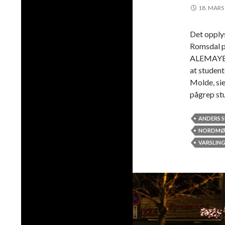
18. MARS
Det opply
Romsdal po
ALEMAYEH
at student
Molde, sie
pågrep st
ANDERS 
NORDMØR
VARSLIN