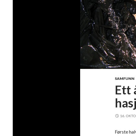
SAMFUNN
Ett 
has
16. OKTO
Første hal