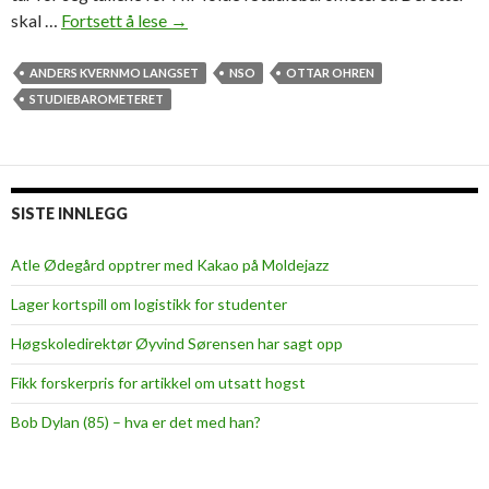
skal …
Fortsett å lese
V
→
i
l
ANDERS KVERNMO LANGSET
NSO
OTTAR OHREN
h
STUDIEBAROMETERET
a
m
e
n
SISTE INNLEGG
t
o
Atle Ødegård opptrer med Kakao på Moldejazz
r
Lager kortspill om logistikk for studenter
o
r
Høgskoledirektør Øyvind Sørensen har sagt opp
d
Fikk forskerpris for artikkel om utsatt hogst
n
i
Bob Dylan (85) – hva er det med han?
n
g