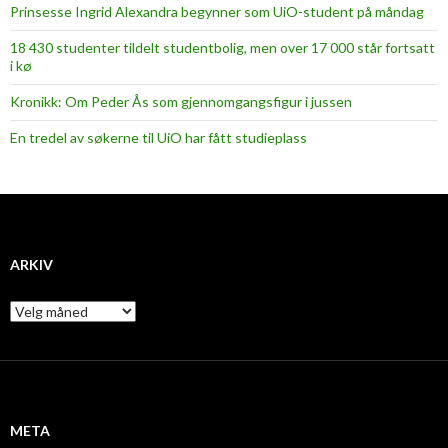
Prinsesse Ingrid Alexandra begynner som UiO-student på måndag
18 430 studenter tildelt studentbolig, men over 17 000 står fortsatt
i kø
Kronikk: Om Peder Ås som gjennomgangsfigur i jussen
En tredel av søkerne til UiO har fått studieplass
ARKIV
A
r
k
i
v
META