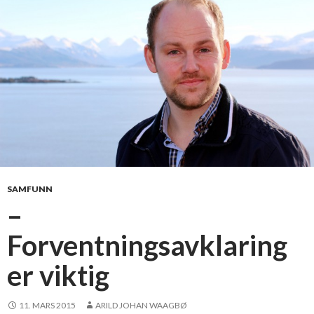
r
m
y
e
o
m
h
v
o
r
d
a
SAMFUNN
n
–
d
Forventningsavklaring
e
t
er viktig
e
r
å
11. MARS 2015
ARILD JOHAN WAAGBØ