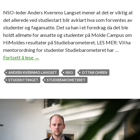
s
e
NSO-leder Anders Kvernmo Langset mener at det er viktig at
N
det allerede ved studiestart blir avklart hva som forventes av
S
studenter og fagansatte. Det sa han i et foredrag da det ble
O
holdt allmøte for ansatte og studenter på Molde Campus om
f
HiMoldes resultater på Studiebarometeret. LES MER: Vil ha
r
mentorordning for studenter Studiebarometeret har …
a
Fortsett å lese
–
→
M
F
o
o
ANDERS KVERNMO LANGSET
NSO
OTTAR OHREN
l
r
STUDENTTINGET
STUDIEBAROMETERET
d
v
e
e
n
t
n
i
n
g