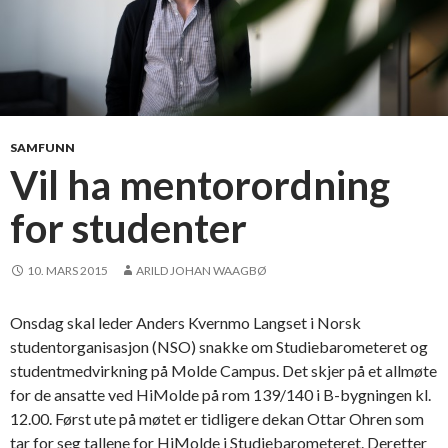
s
a
v
k
l
a
SAMFUNN
r
Vil ha mentorordning
i
for studenter
n
g
e
10. MARS 2015
ARILD JOHAN WAAGBØ
r
v
Onsdag skal leder Anders Kvernmo Langset i Norsk
i
studentorganisasjon (NSO) snakke om Studiebarometeret og
k
studentmedvirkning på Molde Campus. Det skjer på et allmøte
t
for de ansatte ved HiMolde på rom 139/140 i B-bygningen kl.
i
12.00. Først ute på møtet er tidligere dekan Ottar Ohren som
g
tar for seg tallene for HiMolde i Studiebarometeret. Deretter