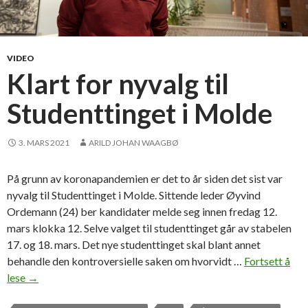
VIDEO
Klart for nyvalg til
Studenttinget i Molde
3. MARS 2021
ARILD JOHAN WAAGBØ
På grunn av koronapandemien er det to år siden det sist var
nyvalg til Studenttinget i Molde. Sittende leder Øyvind
Ordemann (24) ber kandidater melde seg innen fredag 12.
mars klokka 12. Selve valget til studenttinget går av stabelen
17. og 18. mars. Det nye studenttinget skal blant annet
behandle den kontroversielle saken om hvorvidt …
Fortsett å
lese
K
→
l