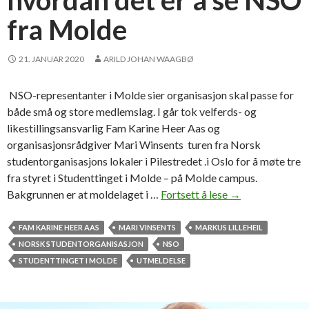
hvordan det er å se NSO
e
fra Molde
n
t
t
21. JANUAR 2020
ARILD JOHAN WAAGBØ
i
n
NSO-representanter i Molde sier organisasjon skal passe for
g
både små og store medlemslag. I går tok velferds- og
e
likestillingsansvarlig Fam Karine Heer Aas og
t
organisasjonsrådgiver Mari Winsents turen fra Norsk
i
studentorganisasjons lokaler i Pilestredet .i Oslo for å møte tre
M
fra styret i Studenttinget i Molde – på Molde campus.
o
Bakgrunnen er at moldelaget i …
Fortsett å lese
–
→
l
V
d
i
FAM KARINE HEER AAS
MARI VINSENTS
MARKUS LILLEHEIL
e
l
NORSK STUDENTORGANISASJON
NSO
æ
STUDENTTINGET I MOLDE
UTMELDELSE
r
e