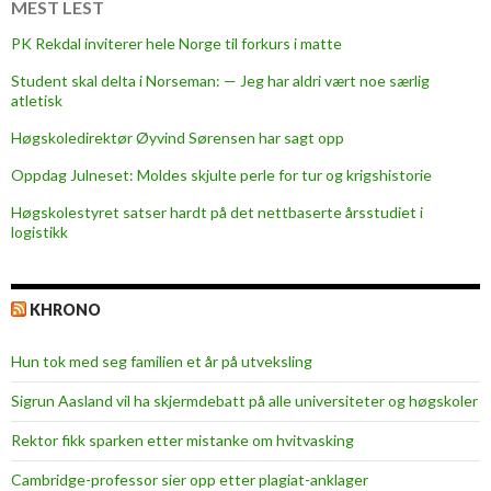
f
MEST LEST
o
PK Rekdal inviterer hele Norge til forkurs i matte
r
Student skal delta i Norseman: — Jeg har aldri vært noe særlig
s
atletisk
t
u
Høgskoledirektør Øyvind Sørensen har sagt opp
d
Oppdag Julneset: Moldes skjulte perle for tur og krigshistorie
e
Høgskolestyret satser hardt på det nettbaserte årsstudiet i
n
logistikk
t
e
r
KHRONO
Hun tok med seg familien et år på utveksling
Sigrun Aasland vil ha skjerm­debatt på alle universiteter og høgskoler
Rektor fikk sparken etter mistanke om hvitvasking
Cambridge-professor sier opp etter plagiat-anklager