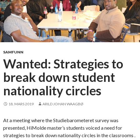
r
a
f
t
i
g
o
SAMFUNN
p
Wanted: Strategies to
p
break down student
p
å
nationality circles
S
t
u
18. MARS 2019
ARILD JOHAN WAAGBØ
d
i
At a meeting where the Studiebarometeret survey was
e
presented, HiMolde master’s students voiced a need for
b
strategies to break down nationality circles in the classrooms .