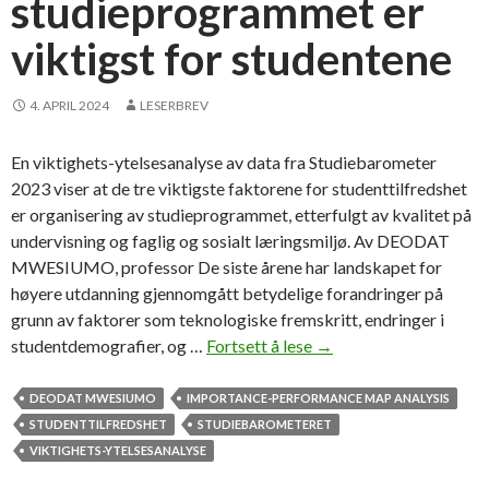
studieprogrammet er
t
viktigst for studentene
t
s
f
4. APRIL 2024
LESERBREV
a
g
En viktighets-ytelsesanalyse av data fra Studiebarometer
-
2023 viser at de tre viktigste faktorene for studenttilfredshet
s
er organisering av studieprogrammet, etterfulgt av kvalitet på
t
undervisning og faglig og sosialt læringsmiljø. Av DEODAT
u
MWESIUMO, professor De siste årene har landskapet for
d
høyere utdanning gjennomgått betydelige forandringer på
e
grunn av faktorer som teknologiske fremskritt, endringer i
n
studentdemografier, og …
Fortsett å lese
O
→
t
r
e
g
DEODAT MWESIUMO
IMPORTANCE-PERFORMANCE MAP ANALYSIS
r
a
STUDENTTILFREDSHET
STUDIEBAROMETERET
s
n
VIKTIGHETS-YTELSESANALYSE
t
i