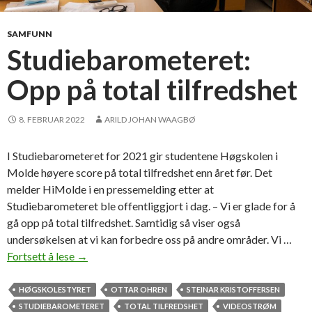
s
m
t
ø
SAMFUNN
u
t
Studiebarometeret:
d
e
e
Opp på total tilfredshet
n
t
e
8. FEBRUAR 2022
ARILD JOHAN WAAGBØ
n
e
I Studiebarometeret for 2021 gir studentene Høgskolen i
Molde høyere score på total tilfredshet enn året før. Det
melder HiMolde i en pressemelding etter at
Studiebarometeret ble offentliggjort i dag. – Vi er glade for å
gå opp på total tilfredshet. Samtidig så viser også
undersøkelsen at vi kan forbedre oss på andre områder. Vi …
Fortsett å lese
S
→
t
u
HØGSKOLESTYRET
OTTAR OHREN
STEINAR KRISTOFFERSEN
d
STUDIEBAROMETERET
TOTAL TILFREDSHET
VIDEOSTRØM