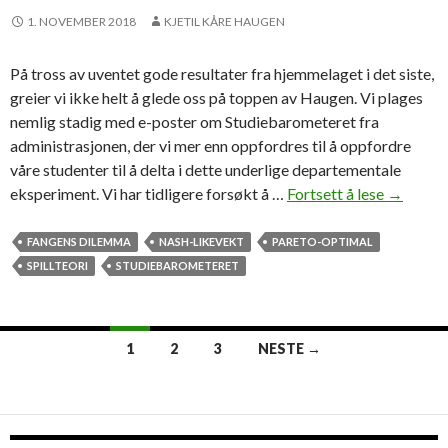
1. NOVEMBER 2018
KJETIL KÅRE HAUGEN
På tross av uventet gode resultater fra hjemmelaget i det siste,
greier vi ikke helt å glede oss på toppen av Haugen. Vi plages
nemlig stadig med e-poster om Studiebarometeret fra
administrasjonen, der vi mer enn oppfordres til å oppfordre
våre studenter til å delta i dette underlige departementale
eksperiment. Vi har tidligere forsøkt å …
Fortsett å lese
M
→
å
l
FANGENS DILEMMA
NASH-LIKEVEKT
PARETO-OPTIMAL
e
SPILLTEORI
STUDIEBAROMETERET
i
n
s
1
2
3
NESTE →
t
Innleggsnavigasjon
r
u
m