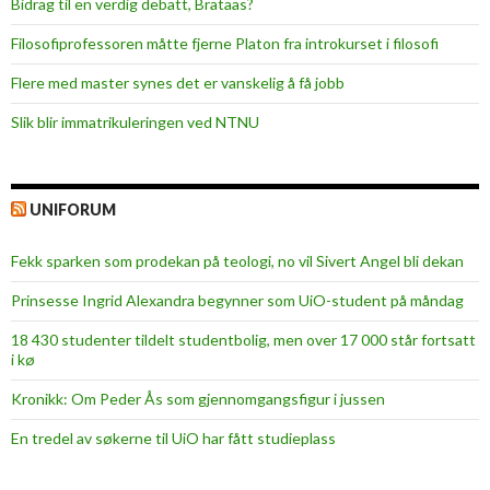
Bidrag til en verdig debatt, Brataas?
Filosofiprofessoren måtte fjerne Platon fra introkurset i filosofi
Flere med master synes det er vanskelig å få jobb
Slik blir immatrikuleringen ved NTNU
UNIFORUM
Fekk sparken som prodekan på teologi, no vil Sivert Angel bli dekan
Prinsesse Ingrid Alexandra begynner som UiO-student på måndag
18 430 studenter tildelt studentbolig, men over 17 000 står fortsatt
i kø
Kronikk: Om Peder Ås som gjennomgangsfigur i jussen
En tredel av søkerne til UiO har fått studieplass