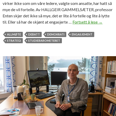
virker ikke som om våre ledere, valgte som ansatte, har hatt så
a
mye de vil fortelle. Av HALLGEIR GAMMELSÆTER, professor
m
Enten skjer det ikke så mye, det er lite å fortelle og lite å lytte
m
til. Eller så har de skjønt at engasjerte …
Fortsett å lese
T
→
e
a
t
n
ALLMØTE
DEBATT
DEMOKRATI
ENGASJEMENT
e
k
STRATEGI
STUDIEBAROMETERET
r
e
v
r
i
u
k
n
t
d
i
e
g
r
s
e
t
t
f
a
o
l
r
l