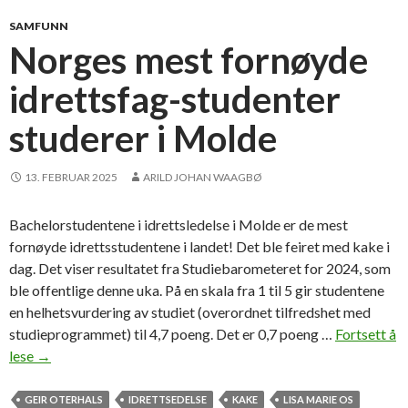
d
e
SAMFUNN
n
Norges mest fornøyde
t
idrettsfag-studenter
e
r
studerer i Molde
m
e
r
13. FEBRUAR 2025
ARILD JOHAN WAAGBØ
(
o
Bachelorstudentene i idrettsledelse i Molde er de mest
g
fornøyde idrettsstudentene i landet! Det ble feiret med kake i
s
dag. Det viser resultatet fra Studiebarometeret for 2024, som
t
ble offentlige denne uka. På en skala fra 1 til 5 gir studentene
u
en helhetsvurdering av studiet (overordnet tilfredshet med
d
studieprogrammet) til 4,7 poeng. Det er 0,7 poeng …
Fortsett å
e
lese
N
→
r
o
e
r
GEIR OTERHALS
IDRETTSEDELSE
KAKE
LISA MARIE OS