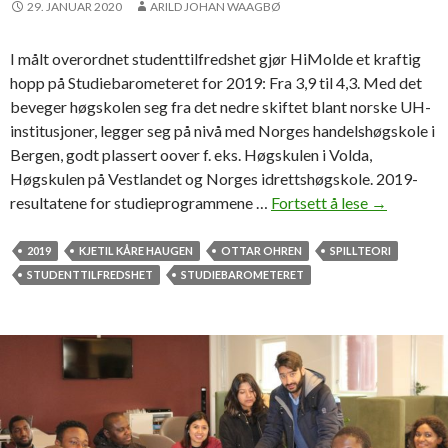
29. JANUAR 2020
ARILD JOHAN WAAGBØ
t
o
I målt overordnet studenttilfredshet gjør HiMolde et kraftig
t
hopp på Studiebarometeret for 2019: Fra 3,9 til 4,3. Med det
a
beveger høgskolen seg fra det nedre skiftet blant norske UH-
l
institusjoner, legger seg på nivå med Norges handelshøgskole i
t
Bergen, godt plassert oover f. eks. Høgskulen i Volda,
i
Høgskulen på Vestlandet og Norges idrettshøgskole. 2019-
l
resultatene for studieprogrammene …
Fortsett å lese
H
→
f
i
r
M
2019
KJETIL KÅRE HAUGEN
OTTAR OHREN
SPILLTEORI
e
o
STUDENTTILFREDSHET
STUDIEBAROMETERET
d
l
s
d
h
e
e
g
t
å
r
k