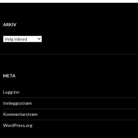
ARKIV
A
r
k
i
v
META
Logg inn
Innleggsstrøm
Kommentarstrøm
WordPress.org