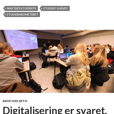
a
r
MASTER'S STUDENTS
STUDENT SURVEY
o
STUDIEBAROMETERET
m
e
t
e
r
e
t
ARVE HJELSETH
Digitalisering er svaret.