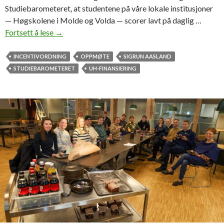
Studiebarometeret, at studentene på våre lokale institusjoner
— Høgskolene i Molde og Volda — scorer lavt på daglig …
Fortsett å lese
H
→
v
o
INCENTIVORDNING
OPPMØTE
SIGRUN AASLAND
r
STUDIEBAROMETERET
UH-FINANSIERING
f
o
r
j
o
b
b
e
r
s
t
u