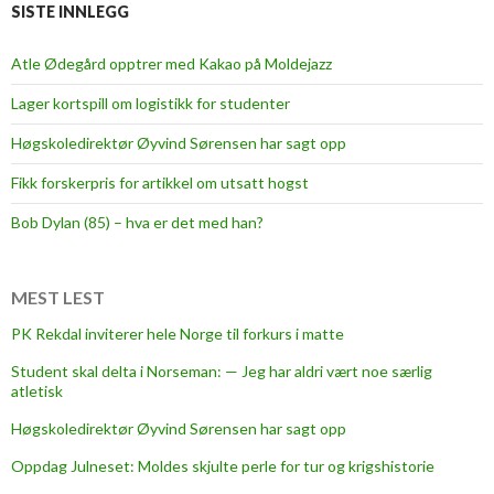
e
SISTE INNLEGG
n
t
Atle Ødegård opptrer med Kakao på Moldejazz
e
Lager kortspill om logistikk for studenter
t
s
Høgskoledirektør Øyvind Sørensen har sagt opp
o
Fikk forskerpris for artikkel om utsatt hogst
m
a
Bob Dylan (85) – hva er det med han?
l
d
MEST LEST
r
i
PK Rekdal inviterer hele Norge til forkurs i matte
v
Student skal delta i Norseman: — Jeg har aldri vært noe særlig
i
atletisk
r
Høgskoledirektør Øyvind Sørensen har sagt opp
k
e
Oppdag Julneset: Moldes skjulte perle for tur og krigshistorie
r