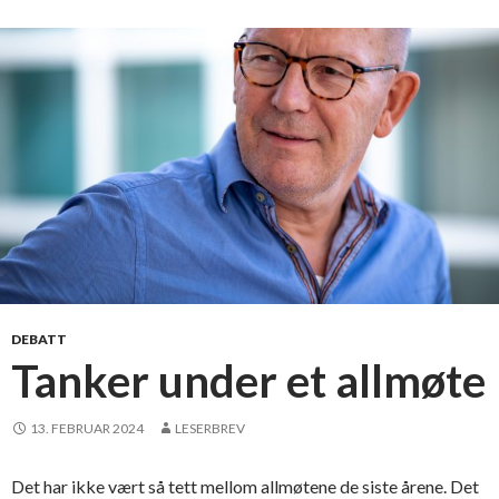
u
s
d
e
e
r
r
i
e
n
r
g
i
a
M
v
o
s
l
t
d
u
e
d
i
DEBATT
e
Tanker under et allmøte
p
r
13. FEBRUAR 2024
LESERBREV
o
g
Det har ikke vært så tett mellom allmøtene de siste årene. Det
r