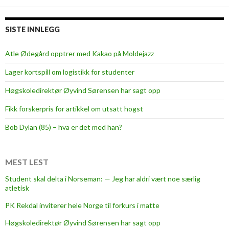
ø
m
m
SISTE INNLEGG
e
-
Atle Ødegård opptrer med Kakao på Moldejazz
p
Lager kortspill om logistikk for studenter
r
a
Høgskoledirektør Øyvind Sørensen har sagt opp
k
Fikk forskerpris for artikkel om utsatt hogst
s
i
Bob Dylan (85) – hva er det med han?
s
i
F
MEST LEST
o
Student skal delta i Norseman: — Jeg har aldri vært noe særlig
t
atletisk
b
PK Rekdal inviterer hele Norge til forkurs i matte
a
l
Høgskoledirektør Øyvind Sørensen har sagt opp