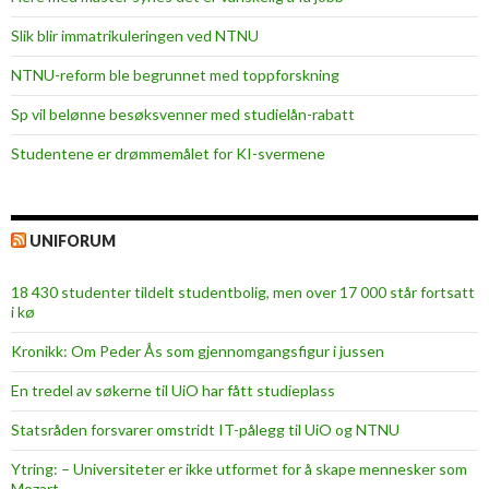
Slik blir immatrikuleringen ved NTNU
NTNU-reform ble begrunnet med toppforskning
Sp vil belønne besøksvenner med studielån-rabatt
Studentene er drømmemålet for KI-svermene
UNIFORUM
18 430 studenter tildelt studentbolig, men over 17 000 står fortsatt
i kø
Kronikk: Om Peder Ås som gjennomgangsfigur i jussen
En tredel av søkerne til UiO har fått studieplass
Statsråden forsvarer omstridt IT-pålegg til UiO og NTNU
Ytring: – Universiteter er ikke utformet for å skape mennesker som
Mozart