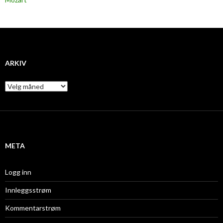
ARKIV
A
r
k
i
v
META
Logg inn
Innleggsstrøm
Kommentarstrøm