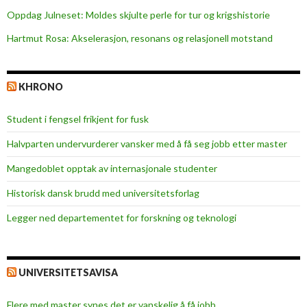
l
Oppdag Julneset: Moldes skjulte perle for tur og krigshistorie
f
Hartmut Rosa: Akselerasjon, resonans og relasjonell motstand
o
r
b
KHRONO
u
n
Student i fengsel frikjent for fusk
d
e
Halvparten undervurderer vansker med å få seg jobb etter master
t
Mangedoblet opptak av internasjonale studenter
Historisk dansk brudd med universitetsforlag
Legger ned departementet for forskning og teknologi
UNIVERSITETSAVISA
Flere med master synes det er vanskelig å få jobb