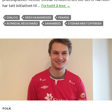
har tatt initiativet til …
Fortsett å lese
A
→
v
t
DIALOG
HEIDI HAAVARDSEN
PRAKSIS
a
ROMSDAL REGIONRÅD
SAMARBEID
STEINAR KRISTOFFERSEN
l
t
e
m
e
r
d
i
a
l
o
g
m
e
FOLK