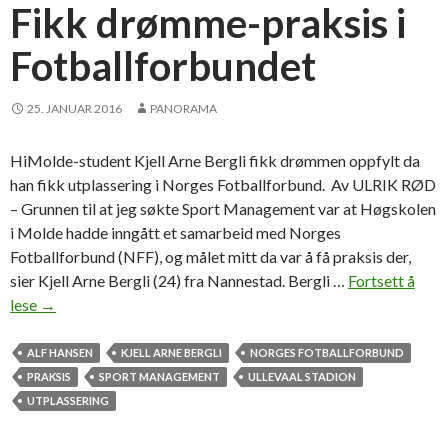
d
Fikk drømme-praksis i
k
Fotballforbundet
o
m
m
25. JANUAR 2016
PANORAMA
u
n
HiMolde-student Kjell Arne Bergli fikk drømmen oppfylt da
e
han fikk utplassering i Norges Fotballforbund. Av ULRIK RØD
n
– Grunnen til at jeg søkte Sport Management var at Høgskolen
e
i Molde hadde inngått et samarbeid med Norges
Fotballforbund (NFF), og målet mitt da var å få praksis der,
sier Kjell Arne Bergli (24) fra Nannestad. Bergli …
Fortsett å
lese
F
→
i
k
ALF HANSEN
KJELL ARNE BERGLI
NORGES FOTBALLFORBUND
k
PRAKSIS
SPORT MANAGEMENT
ULLEVAAL STADION
d
UTPLASSERING
r