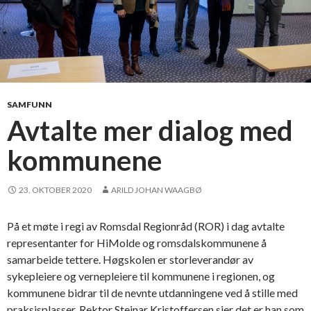
SAMFUNN
Avtalte mer dialog med
kommunene
23. OKTOBER 2020
ARILD JOHAN WAAGBØ
På et møte i regi av Romsdal Regionråd (ROR) i dag avtalte
representanter for HiMolde og romsdalskommunene å
samarbeide tettere. Høgskolen er storleverandør av
sykepleiere og vernepleiere til kommunene i regionen, og
kommunene bidrar til de nevnte utdanningene ved å stille med
praksisplasser. Rektor Steinar Kristoffersen sier det er han som