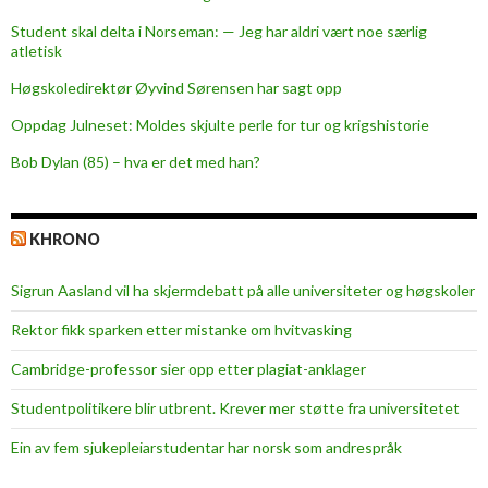
g
Student skal delta i Norseman: — Jeg har aldri vært noe særlig
i
atletisk
g
s
Høgskoledirektør Øyvind Sørensen har sagt opp
t
Oppdag Julneset: Moldes skjulte perle for tur og krigshistorie
i
Bob Dylan (85) – hva er det med han?
l
l
i
KHRONO
n
g
Sigrun Aasland vil ha skjerm­debatt på alle universiteter og høgskoler
?
Rektor fikk sparken etter mistanke om hvitvasking
Cambridge-professor sier opp etter plagiat-anklager
Studentpolitikere blir utbrent. Krever mer støtte fra universitetet
Ein av fem sjukepleiar­studentar har norsk som andrespråk