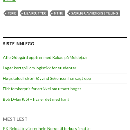
v
a
FERIE
LISA REUTTER
NTNU
SÆRLIG UAVHENGIG STILLING
e
r
e
n
SISTE INNLEGG
s
æ
Atle Ødegård opptrer med Kakao på Moldejazz
r
Lager kortspill om logistikk for studenter
l
i
Høgskoledirektør Øyvind Sørensen har sagt opp
g
Fikk forskerpris for artikkel om utsatt hogst
u
a
Bob Dylan (85) – hva er det med han?
v
h
e
MEST LEST
n
PK Rekdal inviterer hele Norge til forkurs i matte