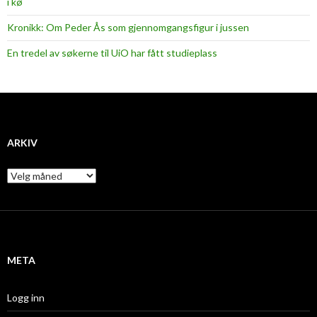
i kø
Kronikk: Om Peder Ås som gjennomgangsfigur i jussen
En tredel av søkerne til UiO har fått studieplass
ARKIV
A
r
k
i
v
META
Logg inn