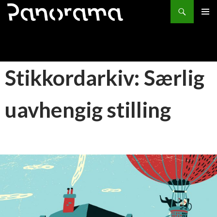
Søk
HOPP
PRIMÆ
TIL
INNHOLD
Stikkordarkiv: Særlig
uavhengig stilling