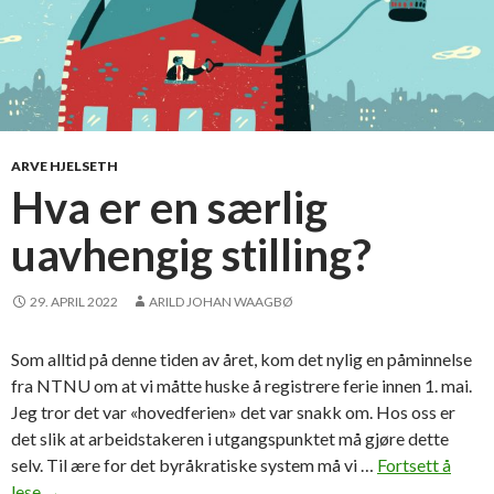
ARVE HJELSETH
Hva er en særlig
uavhengig stilling?
29. APRIL 2022
ARILD JOHAN WAAGBØ
Som alltid på denne tiden av året, kom det nylig en påminnelse
fra NTNU om at vi måtte huske å registrere ferie innen 1. mai.
Jeg tror det var «hovedferien» det var snakk om. Hos oss er
det slik at arbeidstakeren i utgangspunktet må gjøre dette
selv. Til ære for det byråkratiske system må vi …
Fortsett å
lese
H
→