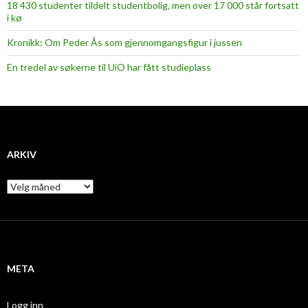
18 430 studenter tildelt studentbolig, men over 17 000 står fortsatt
i kø
Kronikk: Om Peder Ås som gjennomgangsfigur i jussen
En tredel av søkerne til UiO har fått studieplass
ARKIV
A
r
k
i
v
META
Logg inn