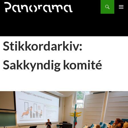
Søk
HOPP
PRIMÆ
TIL
INNHOLD
Stikkordarkiv:
Sakkyndig komité