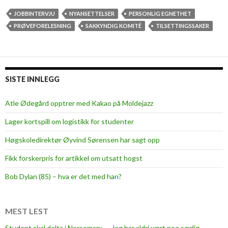
e
r
JOBBINTERVJU
NYANSETTELSER
PERSONLIG EGNETHET
s
PRØVEFORELESNING
SAKKYNDIG KOMITÉ
TILSETTINGSSAKER
o
n
l
i
SISTE INNLEGG
g
e
Atle Ødegård opptrer med Kakao på Moldejazz
g
Lager kortspill om logistikk for studenter
n
e
Høgskoledirektør Øyvind Sørensen har sagt opp
t
Fikk forskerpris for artikkel om utsatt hogst
h
e
Bob Dylan (85) – hva er det med han?
t
MEST LEST
Student skal delta i Norseman: — Jeg har aldri vært noe særlig