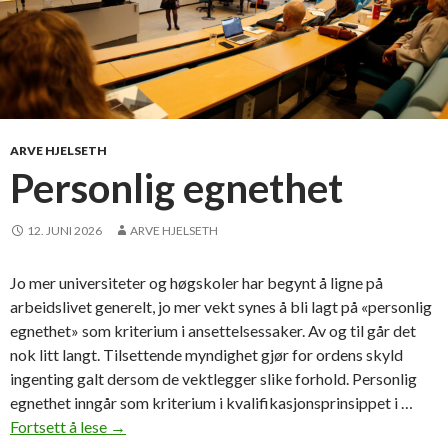
ARVE HJELSETH
Personlig egnethet
12. JUNI 2026
ARVE HJELSETH
Jo mer universiteter og høgskoler har begynt å ligne på
arbeidslivet generelt, jo mer vekt synes å bli lagt på «personlig
egnethet» som kriterium i ansettelsessaker. Av og til går det
nok litt langt. Tilsettende myndighet gjør for ordens skyld
ingenting galt dersom de vektlegger slike forhold. Personlig
egnethet inngår som kriterium i kvalifikasjonsprinsippet i …
Fortsett å lese
P
→