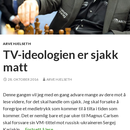
ARVE HJELSETH
TV-ideologien er sjakk
matt
28. OKTOBER 2016
ARVE HJELSETH
Denne gangen vil jeg med en gang advare mange av dere mot å
lese videre, for det skal handle om sjakk. Jeg skal forsøke å
foregripe et medietrykk som kommer til å tilta i tiden som
kommer. Det er nemlig bare et par uker til Magnus Carlsen
skal forsvare sin VM-tittel mot russisk-ukraineren Sergej
Karjakin …
Fortsett å lese
T
→