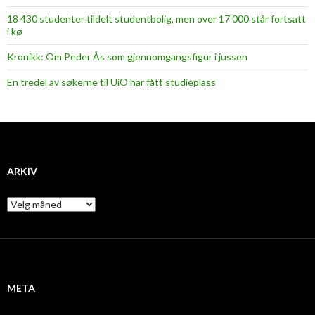
18 430 studenter tildelt studentbolig, men over 17 000 står fortsatt
i kø
Kronikk: Om Peder Ås som gjennomgangsfigur i jussen
En tredel av søkerne til UiO har fått studieplass
ARKIV
A
r
k
i
v
META