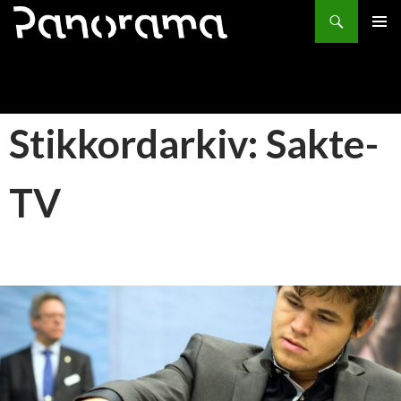
Søk
HOPP
PRIMÆ
TIL
INNHOLD
Stikkordarkiv: Sakte-
TV