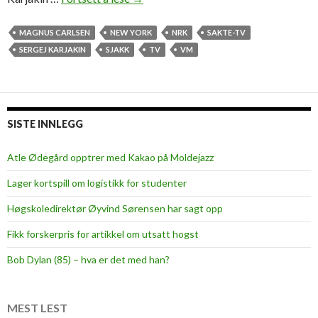
V
-
MAGNUS CARLSEN
NEW YORK
NRK
SAKTE-TV
i
SERGEJ KARJAKIN
SJAKK
TV
VM
d
e
o
l
SISTE INNLEGG
o
g
Atle Ødegård opptrer med Kakao på Moldejazz
i
Lager kortspill om logistikk for studenter
e
n
Høgskoledirektør Øyvind Sørensen har sagt opp
e
Fikk forskerpris for artikkel om utsatt hogst
r
s
Bob Dylan (85) – hva er det med han?
j
a
k
MEST LEST