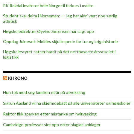
k
PK Rekdal inviterer hele Norge til forkurs i matte
m
Student skal delta i Norseman: — Jeg har aldri vært noe særlig
a
atletisk
t
t
Høgskoledirektør Øyvind Sørensen har sagt opp
Oppdag Julneset: Moldes skjulte perle for tur og krigshistorie
Høgskolestyret satser hardt på det nettbaserte årsstudiet i
logistikk
KHRONO
Hun tok med seg familien et år på utveksling
Sigrun Aasland vil ha skjerm­debatt på alle universiteter og høgskoler
Rektor fikk sparken etter mistanke om hvitvasking
Cambridge-professor sier opp etter plagiat-anklager