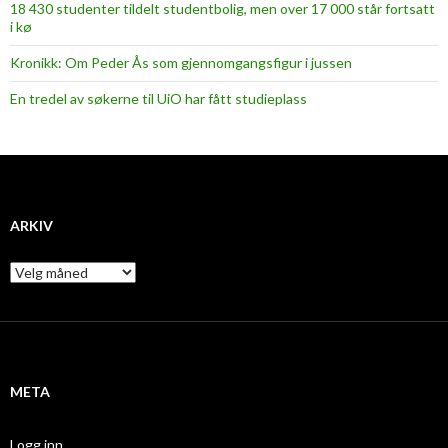
18 430 studenter tildelt studentbolig, men over 17 000 står fortsatt
i kø
Kronikk: Om Peder Ås som gjennomgangsfigur i jussen
En tredel av søkerne til UiO har fått studieplass
ARKIV
A
r
k
i
v
META
Logg inn