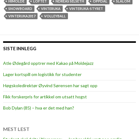
s
HIMOLDE
LOFTET
NDREAS SELSETH
OPPDAL
SLALOM
e
SNOWBOARD
VINTERUKA
VINTERUKA-STYRET
r
VINTERUKA2017
VOLLEYBALL
,
a
f
t
SISTE INNLEGG
e
r
Atle Ødegård opptrer med Kakao på Moldejazz
s
Lager kortspill om logistikk for studenter
k
i
Høgskoledirektør Øyvind Sørensen har sagt opp
o
Fikk forskerpris for artikkel om utsatt hogst
g
v
Bob Dylan (85) – hva er det med han?
o
l
l
MEST LEST
e