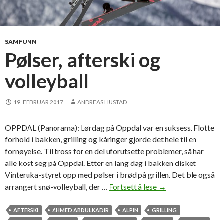
SAMFUNN
Pølser, afterski og
volleyball
19. FEBRUAR 2017
ANDREAS HUSTAD
OPPDAL (Panorama): Lørdag på Oppdal var en suksess. Flotte
forhold i bakken, grilling og kåringer gjorde det hele til en
fornøyelse. Til tross for en del uforutsette problemer, så har
alle kost seg på Oppdal. Etter en lang dag i bakken disket
Vinteruka-styret opp med pølser i brød på grillen. Det ble også
arrangert snø-volleyball, der …
Fortsett å lese
P
→
ø
l
AFTERSKI
AHMED ABDULKADIR
ALPIN
GRILLING