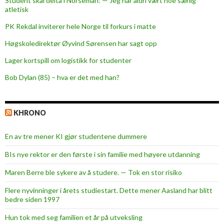
Student skal delta i Norseman: — Jeg har aldri vært noe særlig
y
atletisk
b
PK Rekdal inviterer hele Norge til forkurs i matte
a
l
Høgskoledirektør Øyvind Sørensen har sagt opp
l
Lager kortspill om logistikk for studenter
Bob Dylan (85) – hva er det med han?
KHRONO
En av tre mener KI gjør studentene dummere
BIs nye rektor er den første i sin familie med høyere utdanning
Maren Berre ble sykere av å studere. — Tok en stor risiko
Flere nyvinninger i årets studiestart. Dette mener Aasland har blitt
bedre siden 1997
Hun tok med seg familien et år på utveksling