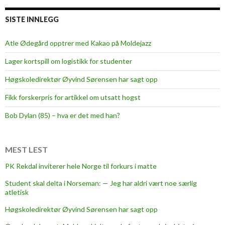
g
,
SISTE INNLEGG
s
k
Atle Ødegård opptrer med Kakao på Moldejazz
i
Lager kortspill om logistikk for studenter
s
k
Høgskoledirektør Øyvind Sørensen har sagt opp
o
Fikk forskerpris for artikkel om utsatt hogst
l
e
Bob Dylan (85) – hva er det med han?
o
g
ø
MEST LEST
l
PK Rekdal inviterer hele Norge til forkurs i matte
Student skal delta i Norseman: — Jeg har aldri vært noe særlig
atletisk
Høgskoledirektør Øyvind Sørensen har sagt opp