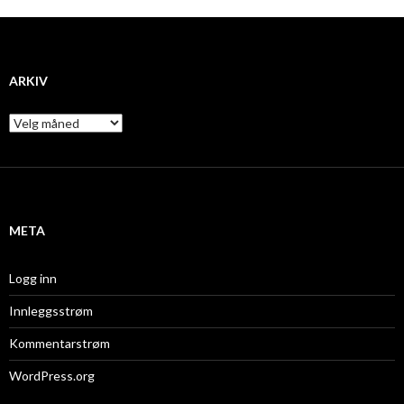
ARKIV
A
r
k
i
v
META
Logg inn
Innleggsstrøm
Kommentarstrøm
WordPress.org