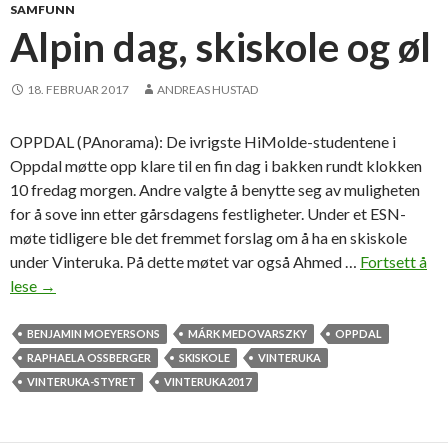
l
SAMFUNN
l
Alpin dag, skiskole og øl
e
y
18. FEBRUAR 2017
ANDREAS HUSTAD
b
a
OPPDAL (PAnorama): De ivrigste HiMolde-studentene i
l
Oppdal møtte opp klare til en fin dag i bakken rundt klokken
l
10 fredag morgen. Andre valgte å benytte seg av muligheten
for å sove inn etter gårsdagens festligheter. Under et ESN-
møte tidligere ble det fremmet forslag om å ha en skiskole
under Vinteruka. På dette møtet var også Ahmed …
Fortsett å
lese
A
→
l
p
BENJAMIN MOEYERSONS
MÁRK MEDOVARSZKY
OPPDAL
i
RAPHAELA OSSBERGER
SKISKOLE
VINTERUKA
n
VINTERUKA-STYRET
VINTERUKA2017
d
a