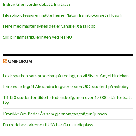
Bidrag til en verdig debatt, Brataas?
Filosofiprofessoren måtte fjerne Platon fra introkurset i filosofi
Flere med master synes det er vanskelig å få jobb
Slik blir immatrikuleringen ved NTNU
UNIFORUM
Fekk sparken som prodekan på teologi, no vil Sivert Angel bli dekan
Prinsesse Ingrid Alexandra begynner som UiO-student på måndag
18 430 studenter tildelt studentbolig, men over 17 000 står fortsatt
i kø
Kronikk: Om Peder Ås som gjennomgangsfigur i jussen
En tredel av søkerne til UiO har fått studieplass