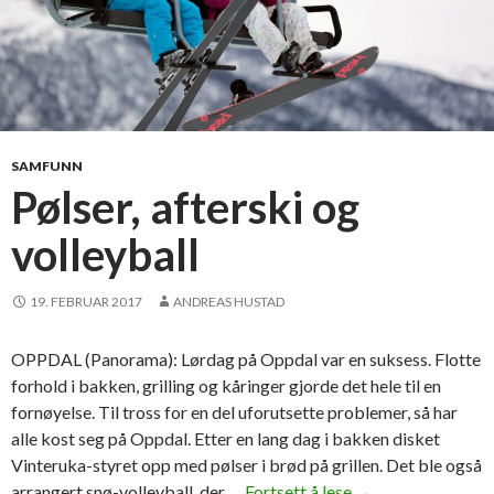
SAMFUNN
Pølser, afterski og
volleyball
19. FEBRUAR 2017
ANDREAS HUSTAD
OPPDAL (Panorama): Lørdag på Oppdal var en suksess. Flotte
forhold i bakken, grilling og kåringer gjorde det hele til en
fornøyelse. Til tross for en del uforutsette problemer, så har
alle kost seg på Oppdal. Etter en lang dag i bakken disket
Vinteruka-styret opp med pølser i brød på grillen. Det ble også
arrangert snø-volleyball, der …
Fortsett å lese
P
→