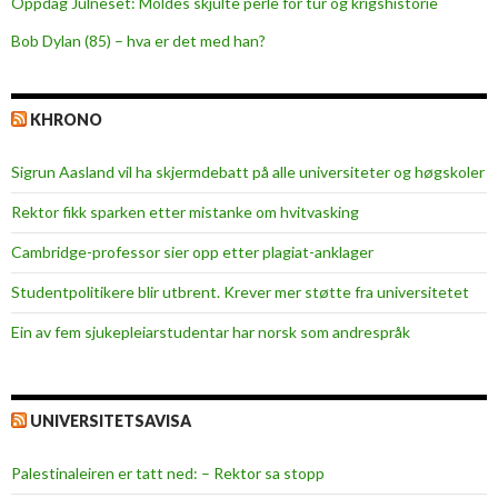
Oppdag Julneset: Moldes skjulte perle for tur og krigshistorie
Bob Dylan (85) – hva er det med han?
KHRONO
Sigrun Aasland vil ha skjerm­debatt på alle universiteter og høgskoler
Rektor fikk sparken etter mistanke om hvitvasking
Cambridge-professor sier opp etter plagiat-anklager
Studentpolitikere blir utbrent. Krever mer støtte fra universitetet
Ein av fem sjukepleiar­studentar har norsk som andrespråk
UNIVERSITETSAVISA
Palestinaleiren er tatt ned: – Rektor sa stopp