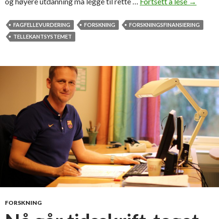
og høyere utdanning må legge til rette …
Fortsett å lese
D
→
e
t
FAGFELLEVURDERING
FORSKNING
FORSKNINGSFINANSIERING
s
TELLEKANTSYSTEMET
o
m
t
e
l
l
e
r
FORSKNING