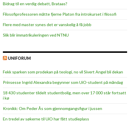
Bidrag til en verdig debatt, Brataas?
Filosofiprofessoren måtte fjerne Platon fra introkurset i filosofi
Flere med master synes det er vanskelig å få jobb
Slik blir immatrikuleringen ved NTNU
UNIFORUM
Fekk sparken som prodekan på teologi, no vil Sivert Angel bli dekan
Prinsesse Ingrid Alexandra begynner som UiO-student på måndag
18 430 studenter tildelt studentbolig, men over 17 000 står fortsatt
i kø
Kronikk: Om Peder Ås som gjennomgangsfigur i jussen
En tredel av søkerne til UiO har fått studieplass