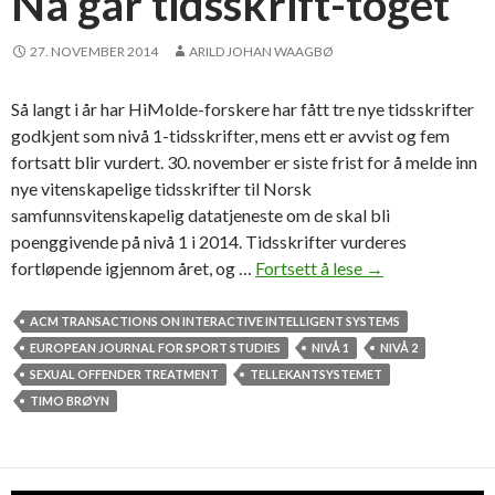
Nå går tidsskrift-toget
27. NOVEMBER 2014
ARILD JOHAN WAAGBØ
Så langt i år har HiMolde-forskere har fått tre nye tidsskrifter
godkjent som nivå 1-tidsskrifter, mens ett er avvist og fem
fortsatt blir vurdert. 30. november er siste frist for å melde inn
nye vitenskapelige tidsskrifter til Norsk
samfunnsvitenskapelig datatjeneste om de skal bli
poenggivende på nivå 1 i 2014. Tidsskrifter vurderes
fortløpende igjennom året, og …
Fortsett å lese
N
→
å
g
ACM TRANSACTIONS ON INTERACTIVE INTELLIGENT SYSTEMS
å
EUROPEAN JOURNAL FOR SPORT STUDIES
NIVÅ 1
NIVÅ 2
r
SEXUAL OFFENDER TREATMENT
TELLEKANTSYSTEMET
t
TIMO BRØYN
i
d
s