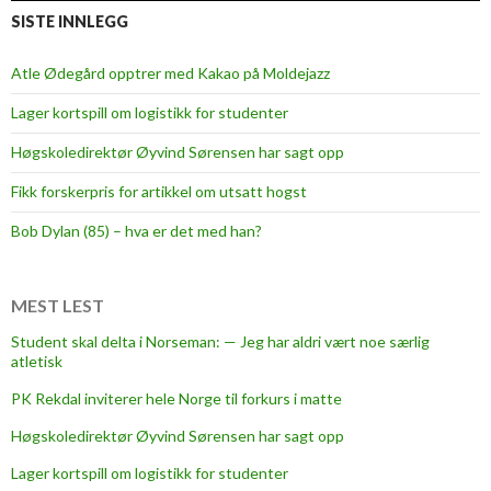
s
SISTE INNLEGG
k
r
Atle Ødegård opptrer med Kakao på Moldejazz
i
Lager kortspill om logistikk for studenter
f
t
Høgskoledirektør Øyvind Sørensen har sagt opp
-
Fikk forskerpris for artikkel om utsatt hogst
t
o
Bob Dylan (85) – hva er det med han?
g
e
t
MEST LEST
Student skal delta i Norseman: — Jeg har aldri vært noe særlig
atletisk
PK Rekdal inviterer hele Norge til forkurs i matte
Høgskoledirektør Øyvind Sørensen har sagt opp
Lager kortspill om logistikk for studenter