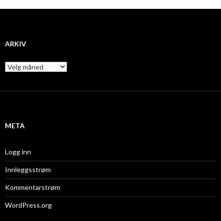
ARKIV
A
r
k
i
v
META
Logg inn
Innleggsstrøm
Kommentarstrøm
WordPress.org