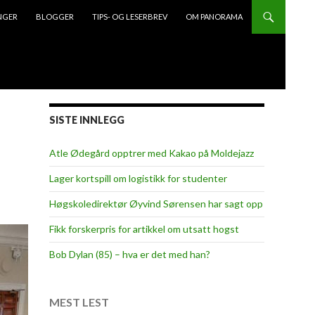
NGER
BLOGGER
TIPS- OG LESERBREV
OM PANORAMA
SISTE INNLEGG
Atle Ødegård opptrer med Kakao på Moldejazz
Lager kortspill om logistikk for studenter
Høgskoledirektør Øyvind Sørensen har sagt opp
Fikk forskerpris for artikkel om utsatt hogst
Bob Dylan (85) – hva er det med han?
MEST LEST