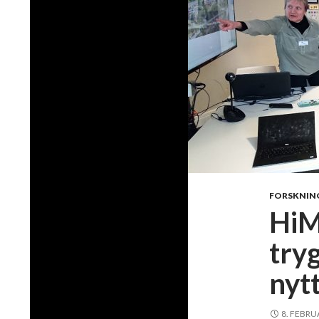
FORSKNIN
HiMo
try
nyt
8. FEBRU