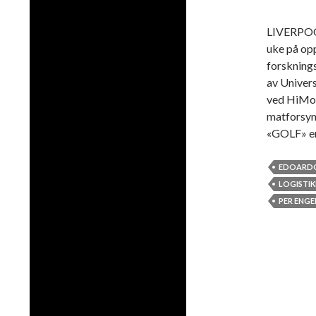
LIVERPOOL
uke på opp
forsknings
av Univer
ved HiMold
matforsyn
«GOLF» e
EDOARDO
LOGISTIK
PER ENGE