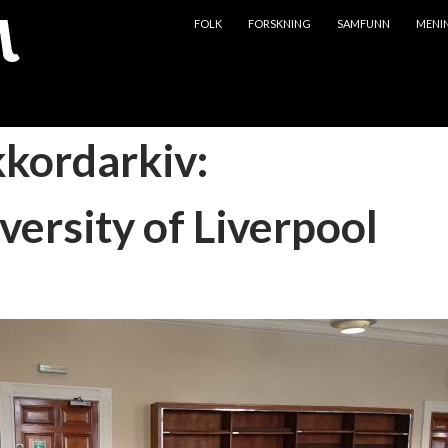
HOPP TIL INNHOLD
FOLK
FORSKNING
SAMFUNN
MENI
kkordarkiv:
versity of Liverpool