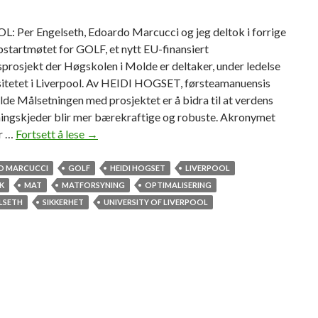
: Per Engelseth, Edoardo Marcucci og jeg deltok i forrige
startmøtet for GOLF, et nytt EU-finansiert
prosjekt der Høgskolen i Molde er deltaker, under ledelse
sitetet i Liverpool. Av HEIDI HOGSET, førsteamanuensis
e Målsetningen med prosjektet er å bidra til at verdens
ingskjeder blir mer bærekraftige og robuste. Akronymet
r …
Fortsett å lese
H
→
i
M
 MARCUCCI
GOLF
HEIDI HOGSET
LIVERPOOL
o
K
MAT
MATFORSYNING
OPTIMALISERING
l
LSETH
SIKKERHET
UNIVERSITY OF LIVERPOOL
d
e
s
k
a
l