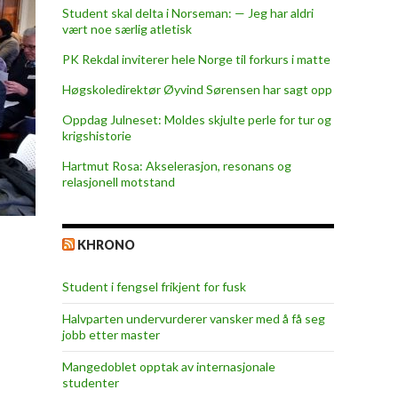
Student skal delta i Norseman: — Jeg har aldri
vært noe særlig atletisk
PK Rekdal inviterer hele Norge til forkurs i matte
Høgskoledirektør Øyvind Sørensen har sagt opp
Oppdag Julneset: Moldes skjulte perle for tur og
krigshistorie
Hartmut Rosa: Akselerasjon, resonans og
relasjonell motstand
KHRONO
Student i fengsel frikjent for fusk
Halvparten undervurderer vansker med å få seg
jobb etter master
Mangedoblet opptak av internasjonale
studenter