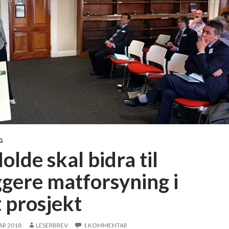
G
lde skal bidra til
ggere matforsyning i
t prosjekt
AR 2018
LESERBREV
1 KOMMENTAR