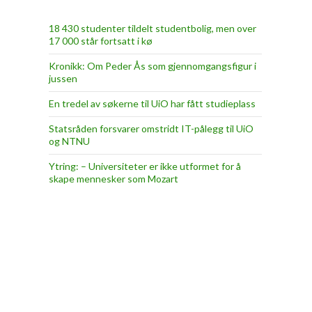
18 430 studenter tildelt studentbolig, men over
17 000 står fortsatt i kø
Kronikk: Om Peder Ås som gjennomgangsfigur i
jussen
En tredel av søkerne til UiO har fått studieplass
Statsråden forsvarer omstridt IT-pålegg til UiO
og NTNU
Ytring: – Universiteter er ikke utformet for å
skape mennesker som Mozart