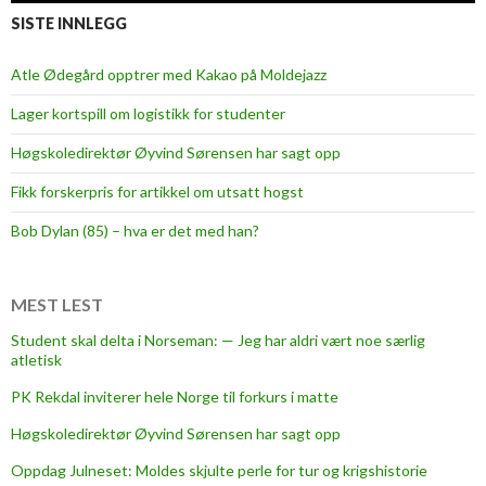
SISTE INNLEGG
Atle Ødegård opptrer med Kakao på Moldejazz
Lager kortspill om logistikk for studenter
Høgskoledirektør Øyvind Sørensen har sagt opp
Fikk forskerpris for artikkel om utsatt hogst
Bob Dylan (85) – hva er det med han?
MEST LEST
Student skal delta i Norseman: — Jeg har aldri vært noe særlig
atletisk
PK Rekdal inviterer hele Norge til forkurs i matte
Høgskoledirektør Øyvind Sørensen har sagt opp
Oppdag Julneset: Moldes skjulte perle for tur og krigshistorie