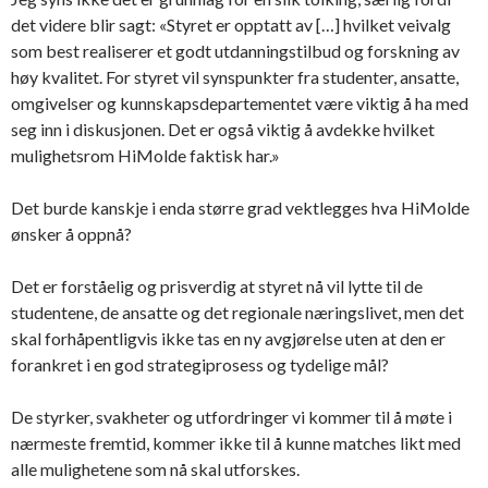
det videre blir sagt: «Styret er opptatt av […] hvilket veivalg
som best realiserer et godt utdanningstilbud og forskning av
høy kvalitet. For styret vil synspunkter fra studenter, ansatte,
omgivelser og kunnskapsdepartementet være viktig å ha med
seg inn i diskusjonen. Det er også viktig å avdekke hvilket
mulighetsrom HiMolde faktisk har.»
Det burde kanskje i enda større grad vektlegges hva HiMolde
ønsker å oppnå?
Det er forståelig og prisverdig at styret nå vil lytte til de
studentene, de ansatte og det regionale næringslivet, men det
skal forhåpentligvis ikke tas en ny avgjørelse uten at den er
forankret i en god strategiprosess og tydelige mål?
De styrker, svakheter og utfordringer vi kommer til å møte i
nærmeste fremtid, kommer ikke til å kunne matches likt med
alle mulighetene som nå skal utforskes.