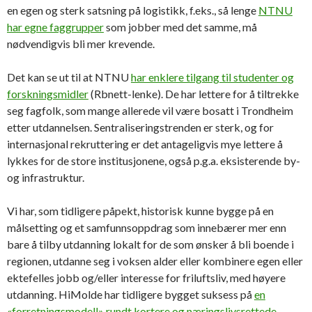
en egen og sterk satsning på logistikk, f.eks., så lenge
NTNU
har egne faggrupper
som jobber med det samme, må
nødvendigvis bli mer krevende.
Det kan se ut til at NTNU
har enklere tilgang til studenter og
forskningsmidler
(Rbnett-lenke). De har lettere for å tiltrekke
seg fagfolk, som mange allerede vil være bosatt i Trondheim
etter utdannelsen. Sentraliseringstrenden er sterk, og for
internasjonal rekruttering er det antageligvis mye lettere å
lykkes for de store institusjonene, også p.g.a. eksisterende by-
og infrastruktur.
Vi har, som tidligere påpekt, historisk kunne bygge på en
målsetting og et samfunnsoppdrag som innebærer mer enn
bare å tilby utdanning lokalt for de som ønsker å bli boende i
regionen, utdanne seg i voksen alder eller kombinere egen eller
ektefelles jobb og/eller interesse for friluftsliv, med høyere
utdanning. HiMolde har tidligere bygget suksess på
en
«forretningsmodell» rundt kortere og næringslivsrettede