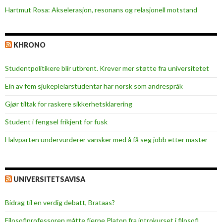
Hartmut Rosa: Akselerasjon, resonans og relasjonell motstand
KHRONO
Studentpolitikere blir utbrent. Krever mer støtte fra universitetet
Ein av fem sjukepleiar­studentar har norsk som andrespråk
Gjør tiltak for raskere sikkerhets­klarering
Student i fengsel frikjent for fusk
Halvparten undervurderer vansker med å få seg jobb etter master
UNIVERSITETSAVISA
Bidrag til en verdig debatt, Brataas?
Filosofiprofessoren måtte fjerne Platon fra introkurset i filosofi