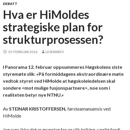
DEBATT
Hva er HiMoldes
strategiske plan for
strukturprosessen?
19. FEBRUAR 2016
LESERBREV
I Panorama 12. februar oppsummeres Høgskolens siste
styremøte slik: «På formiddagens ekstraordinære møte
vedtok styret ved HiMolde at høgskoleledelsen skal
sondere <mot mulige fusjonspartnere>, noe som i
realiteten betyr nye NTNU.»
Av
STEINAR KRISTOFFERSEN,
førsteamanuensis ved
HiMolde
Jeg syns ikke det er grunnlag for en slik tolking, særlig fordi