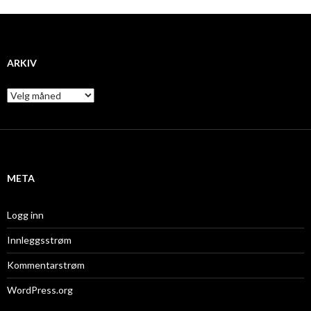
ARKIV
A
r
k
i
v
META
Logg inn
Innleggsstrøm
Kommentarstrøm
WordPress.org