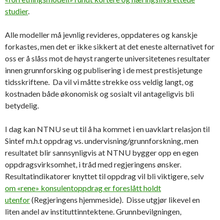
studier
.
Alle modeller må jevnlig revideres, oppdateres og kanskje
forkastes, men det er ikke sikkert at det eneste alternativet for
oss er å slåss mot de høyst rangerte universitetenes resultater
innen grunnforsking og publisering i de mest prestisjetunge
tidsskriftene. Da vil vi måtte strekke oss veldig langt, og
kostnaden både økonomisk og sosialt vil antageligvis bli
betydelig.
I dag kan NTNU se ut til å ha kommet i en uavklart relasjon til
Sintef m.h.t oppdrag vs. undervisning/grunnforskning, men
resultatet blir sannsynligvis at NTNU bygger opp en egen
oppdragsvirksomhet, i tråd med regjeringens ønsker.
Resultatindikatorer knyttet til oppdrag vil bli viktigere, selv
om «rene» konsulentoppdrag er foreslått holdt
utenfor
(Regjeringens hjemmeside). Disse utgjør likevel en
liten andel av instituttinntektene. Grunnbevilgningen,