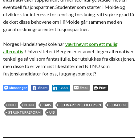
eventuell fusjonspartner. Studenter som starter i Molde og
utvikler stor interesse for teori og forskning, vil i større grad få
dekket disse behovene om HiMolde går sammen med en
grunnforskningsorientert fusjonspartner.
Norges Handelshøyskole har
vært nevnt som ett mulig
alternativ
. Universitetet i Bergen er et annet. Ingen alternativer,
tenkelige så vel som fantasifulle, bør utelukkes fra diskusjonen,
men disse to er vel minst likestilte med NTNU som
fusjonskandidater for oss, i utgangspunktet?
Messenger
Email
Print
Share
Share
NHH
NTNU
SAKS
STEINAR KRISTOFFERSEN
STRATEGI
STRUKTURREFORM
UIB