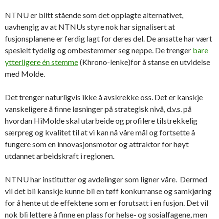
NTNU er blitt stående som det opplagte alternativet,
uavhengig av at NTNUs styre nok har signalisert at
fusjonsplanene er ferdig lagt for deres del. De ansatte har vært
spesielt tydelig og ombestemmer seg neppe. De trenger
bare
ytterligere én stemme
(Khrono-lenke)for å stanse en utvidelse
med Molde.
Det trenger naturligvis ikke å avskrekke oss. Det er kanskje
vanskeligere å finne løsninger på strategisk nivå, d.v.s. på
hvordan HiMolde skal utarbeide og profilere tilstrekkelig
særpreg og kvalitet til at vi kan nå våre mål og fortsette å
fungere som en innovasjonsmotor og attraktor for høyt
utdannet arbeidskraft i regionen.
NTNU har institutter og avdelinger som ligner våre. Dermed
vil det bli kanskje kunne bli en tøff konkurranse og samkjøring
for å hente ut de effektene som er forutsatt i en fusjon. Det vil
nok bli lettere å finne en plass for helse- og sosialfagene, men