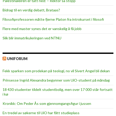
Palestinaleiren er tatt ned: – Rektor sa stopp
Bidrag til en verdig debatt, Brataas?
Filosofiprofessoren måtte fjerne Platon fra introkurset i filosofi
Flere med master synes det er vanskelig å få jobb
Slik blir immatrikuleringen ved NTNU
UNIFORUM
Fekk sparken som prodekan på teologi, no vil Sivert Angel bli dekan
Prinsesse Ingrid Alexandra begynner som UiO-student på måndag
18 430 studenter tildelt studentbolig, men over 17 000 står fortsatt
i kø
Kronikk: Om Peder Ås som gjennomgangsfigur i jussen
En tredel av søkerne til UiO har fått studieplass