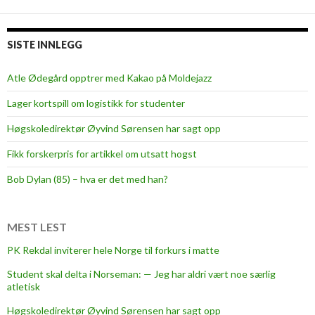
SISTE INNLEGG
Atle Ødegård opptrer med Kakao på Moldejazz
Lager kortspill om logistikk for studenter
Høgskoledirektør Øyvind Sørensen har sagt opp
Fikk forskerpris for artikkel om utsatt hogst
Bob Dylan (85) – hva er det med han?
MEST LEST
PK Rekdal inviterer hele Norge til forkurs i matte
Student skal delta i Norseman: — Jeg har aldri vært noe særlig
atletisk
Høgskoledirektør Øyvind Sørensen har sagt opp