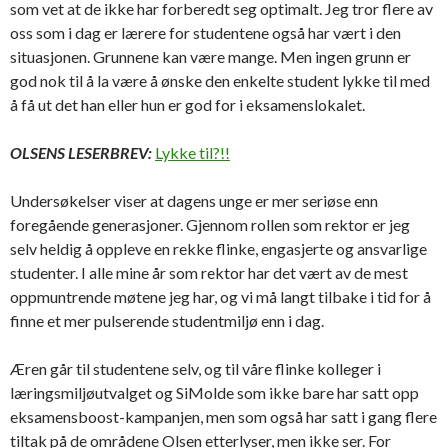
som vet at de ikke har forberedt seg optimalt. Jeg tror flere av
oss som i dag er lærere for studentene også har vært i den
situasjonen. Grunnene kan være mange. Men ingen grunn er
god nok til å la være å ønske den enkelte student lykke til med
å få ut det han eller hun er god for i eksamenslokalet.
OLSENS LESERBREV:
Lykke til?!!
Undersøkelser viser at dagens unge er mer seriøse enn
foregående generasjoner. Gjennom rollen som rektor er jeg
selv heldig å oppleve en rekke flinke, engasjerte og ansvarlige
studenter. I alle mine år som rektor har det vært av de mest
oppmuntrende møtene jeg har, og vi må langt tilbake i tid for å
finne et mer pulserende studentmiljø enn i dag.
Æren går til studentene selv, og til våre flinke kolleger i
læringsmiljøutvalget og SiMolde som ikke bare har satt opp
eksamensboost-kampanjen, men som også har satt i gang flere
tiltak på de områdene Olsen etterlyser, men ikke ser. For