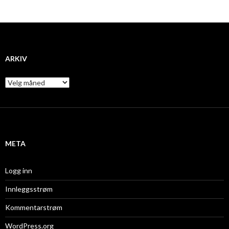
ARKIV
A
r
k
i
v
META
Logg inn
Innleggsstrøm
Kommentarstrøm
WordPress.org