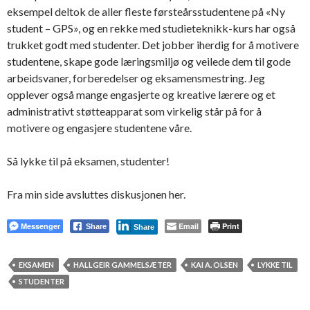
eksempel deltok de aller fleste førsteårsstudentene på «Ny
student – GPS», og en rekke med studieteknikk-kurs har også
trukket godt med studenter. Det jobber iherdig for å motivere
studentene, skape gode læringsmiljø og veilede dem til gode
arbeidsvaner, forberedelser og eksamensmestring. Jeg
opplever også mange engasjerte og kreative lærere og et
administrativt støtteapparat som virkelig står på for å
motivere og engasjere studentene våre.
Så lykke til på eksamen, studenter!
Fra min side avsluttes diskusjonen her.
Messenger
Email
Print
Share
Share
EKSAMEN
HALLGEIR GAMMELSÆTER
KAI A. OLSEN
LYKKE TIL
STUDENTER