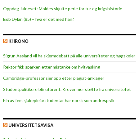
Oppdag Julneset: Moldes skjulte perle for tur og krigshistorie
Bob Dylan (85) – hva er det med han?
KHRONO
Sigrun Aasland vil ha skjerm­debatt på alle universiteter og høgskoler
Rektor fikk sparken etter mistanke om hvitvasking
Cambridge-professor sier opp etter plagiat-anklager
Studentpolitikere blir utbrent. Krever mer støtte fra universitetet
Ein av fem sjukepleiar­studentar har norsk som andrespråk
UNIVERSITETSAVISA