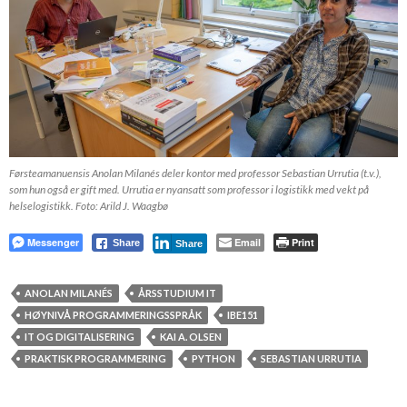
Førsteamanuensis Anolan Milanés deler kontor med professor Sebastian Urrutia (t.v.),
som hun også er gift med. Urrutia er nyansatt som professor i logistikk med vekt på
helselogistikk. Foto: Arild J. Waagbø
Messenger
Email
Print
Share
Share
ANOLAN MILANÉS
ÅRSSTUDIUM IT
HØYNIVÅ PROGRAMMERINGSSPRÅK
IBE151
IT OG DIGITALISERING
KAI A. OLSEN
PRAKTISK PROGRAMMERING
PYTHON
SEBASTIAN URRUTIA