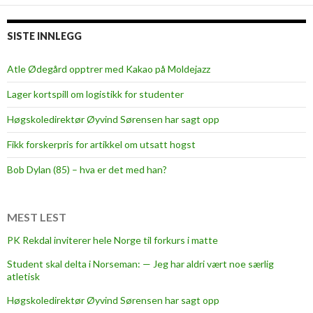
SISTE INNLEGG
Atle Ødegård opptrer med Kakao på Moldejazz
Lager kortspill om logistikk for studenter
Høgskoledirektør Øyvind Sørensen har sagt opp
Fikk forskerpris for artikkel om utsatt hogst
Bob Dylan (85) – hva er det med han?
MEST LEST
PK Rekdal inviterer hele Norge til forkurs i matte
Student skal delta i Norseman: — Jeg har aldri vært noe særlig
atletisk
Høgskoledirektør Øyvind Sørensen har sagt opp