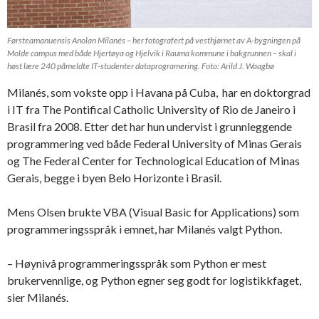
Førsteamanuensis Anolan Milanés – her fotografert på vesthjørnet av A-bygningen på
Molde campus med både Hjertøya og Hjelvik i Rauma kommune i bakgrunnen – skal i
høst lære 240 påmeldte IT-studenter dataprogramering. Foto: Arild J. Waagbø
Milanés, som vokste opp i Havana på Cuba, har en doktorgrad
i IT fra The Pontifical Catholic University of Rio de Janeiro i
Brasil fra 2008. Etter det har hun undervist i grunnleggende
programmering ved både Federal University of Minas Gerais
og The Federal Center for Technological Education of Minas
Gerais, begge i byen Belo Horizonte i Brasil.
Mens Olsen brukte VBA (Visual Basic for Applications) som
programmeringsspråk i emnet, har Milanés valgt Python.
– Høynivå programmeringsspråk som Python er mest
brukervennlige, og Python egner seg godt for logistikkfaget,
sier Milanés.