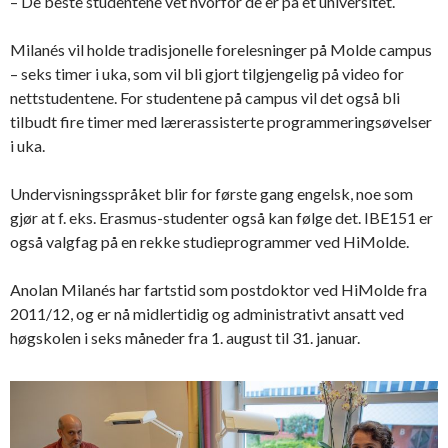
– De beste studentene vet hvorfor de er på et universitet.
Milanés vil holde tradisjonelle forelesninger på Molde campus
– seks timer i uka, som vil bli gjort tilgjengelig på video for
nettstudentene. For studentene på campus vil det også bli
tilbudt fire timer med lærerassisterte programmeringsøvelser
i uka.
Undervisningsspråket blir for første gang engelsk, noe som
gjør at f. eks. Erasmus-studenter også kan følge det. IBE151 er
også valgfag på en rekke studieprogrammer ved HiMolde.
Anolan Milanés har fartstid som postdoktor ved HiMolde fra
2011/12, og er nå midlertidig og administrativt ansatt ved
høgskolen i seks måneder fra 1. august til 31. januar.