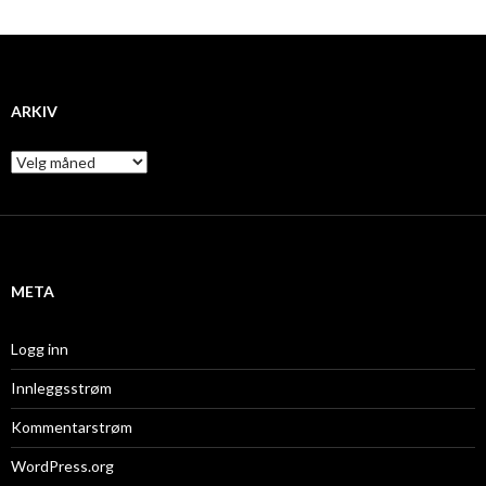
ARKIV
A
r
k
i
v
META
Logg inn
Innleggsstrøm
Kommentarstrøm
WordPress.org