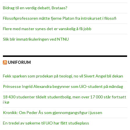
Bidrag til en verdig debatt, Brataas?
Filosofiprofessoren måtte fjerne Platon fra introkurset i filosofi
Flere med master synes det er vanskelig å få jobb
Slik blir immatrikuleringen ved NTNU
UNIFORUM
Fekk sparken som prodekan på teologi, no vil Sivert Angel bli dekan
Prinsesse Ingrid Alexandra begynner som UiO-student på måndag
18 430 studenter tildelt studentbolig, men over 17 000 står fortsatt
i kø
Kronikk: Om Peder Ås som gjennomgangsfigur i jussen
En tredel av søkerne til UiO har fått studieplass