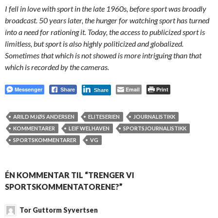
I fell in love with sport in the late 1960s, before sport was broadly
broadcast. 50 years later, the hunger for watching sport has turned
into a need for rationing it. Today, the access to publicized sport is
limitless, but sport is also highly politicized and globalized.
Sometimes that which is not showed is more intriguing than that
which is recorded by the cameras.
Messenger
Email
Print
Share
Share
ARILD MJØS ANDERSEN
ELITESERIEN
JOURNALISTIKK
KOMMENTARER
LEIF WELHAVEN
SPORTSJOURNALISTIKK
SPORTSKOMMENTARER
VG
ÉN KOMMENTAR TIL “TRENGER VI
SPORTSKOMMENTATORENE?”
Tor Guttorm Syvertsen