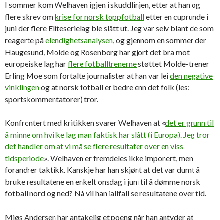
I sommer kom Welhaven igjen i skuddlinjen, etter at han og
flere skrev om
krise for norsk toppfotball
etter en cuprunde i
juni der flere Eliteserielag ble slått ut. Jeg var selv blant de som
reagerte på
elendighetsanalysen
, og gjennom en sommer der
Haugesund, Molde og Rosenborg har gjort det bra mot
europeiske lag har
flere fotballtrenerne
støttet Molde-trener
Erling Moe som fortalte journalister at han var lei
den negative
vinklingen
og at norsk fotball er bedre enn det folk (les:
sportskommentatorer) tror.
Konfrontert med kritikken svarer Welhaven at «
det er grunn til
å minne om hvilke lag man faktisk har slått (i Europa). Jeg tror
det handler om at vi må se flere resultater over en viss
tidsperiode
». Welhaven er fremdeles ikke imponert, men
forandrer taktikk. Kanskje har han skjønt at det var dumt å
bruke resultatene en enkelt onsdag i juni til å dømme norsk
fotball nord og ned? Nå vil han iallfall se resultatene over tid.
Mjøs Andersen har antakelig et poeng når han antyder at