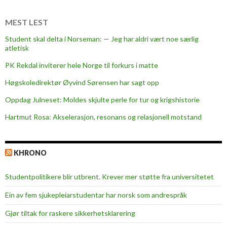
MEST LEST
Student skal delta i Norseman: — Jeg har aldri vært noe særlig
atletisk
PK Rekdal inviterer hele Norge til forkurs i matte
Høgskoledirektør Øyvind Sørensen har sagt opp
Oppdag Julneset: Moldes skjulte perle for tur og krigshistorie
Hartmut Rosa: Akselerasjon, resonans og relasjonell motstand
KHRONO
Studentpolitikere blir utbrent. Krever mer støtte fra universitetet
Ein av fem sjukepleiar­studentar har norsk som andrespråk
Gjør tiltak for raskere sikkerhets­klarering