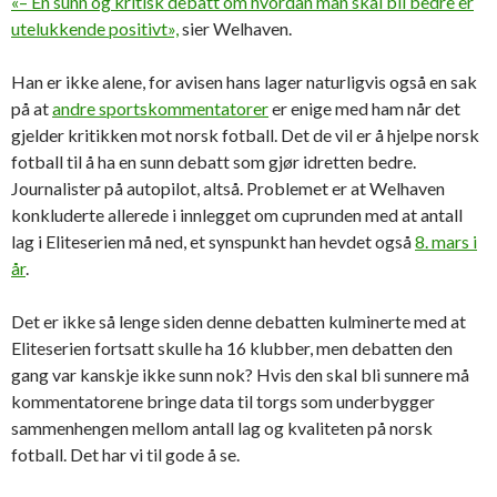
«– En sunn og kritisk debatt om hvordan man skal bli bedre er
utelukkende positivt»,
sier Welhaven.
Han er ikke alene, for avisen hans lager naturligvis også en sak
på at
andre sportskommentatorer
er enige med ham når det
gjelder kritikken mot norsk fotball. Det de vil er å hjelpe norsk
fotball til å ha en sunn debatt som gjør idretten bedre.
Journalister på autopilot, altså. Problemet er at Welhaven
konkluderte allerede i innlegget om cuprunden med at antall
lag i Eliteserien må ned, et synspunkt han hevdet også
8. mars i
år
.
Det er ikke så lenge siden denne debatten kulminerte med at
Eliteserien fortsatt skulle ha 16 klubber, men debatten den
gang var kanskje ikke sunn nok? Hvis den skal bli sunnere må
kommentatorene bringe data til torgs som underbygger
sammenhengen mellom antall lag og kvaliteten på norsk
fotball. Det har vi til gode å se.