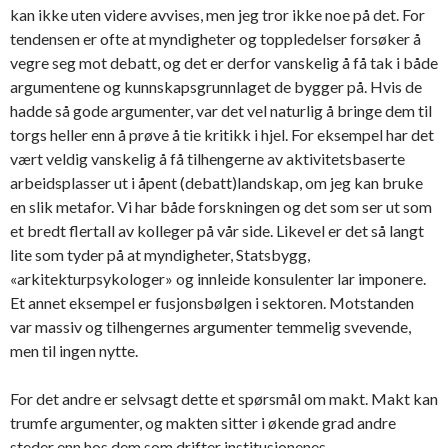
kan ikke uten videre avvises, men jeg tror ikke noe på det. For
tendensen er ofte at myndigheter og toppledelser forsøker å
vegre seg mot debatt, og det er derfor vanskelig å få tak i både
argumentene og kunnskapsgrunnlaget de bygger på. Hvis de
hadde så gode argumenter, var det vel naturlig å bringe dem til
torgs heller enn å prøve å tie kritikk i hjel. For eksempel har det
vært veldig vanskelig å få tilhengerne av aktivitetsbaserte
arbeidsplasser ut i åpent (debatt)landskap, om jeg kan bruke
en slik metafor. Vi har både forskningen og det som ser ut som
et bredt flertall av kolleger på vår side. Likevel er det så langt
lite som tyder på at myndigheter, Statsbygg,
«arkitekturpsykologer» og innleide konsulenter lar imponere.
Et annet eksempel er fusjonsbølgen i sektoren. Motstanden
var massiv og tilhengernes argumenter temmelig svevende,
men til ingen nytte.
For det andre er selvsagt dette et spørsmål om makt. Makt kan
trumfe argumenter, og makten sitter i økende grad andre
steder enn hos dem som drifter institusjonenes