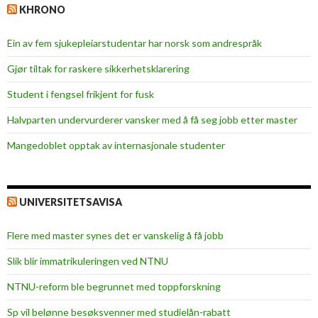
KHRONO
Ein av fem sjukepleiar­studentar har norsk som andrespråk
Gjør tiltak for raskere sikkerhets­klarering
Student i fengsel frikjent for fusk
Halvparten undervurderer vansker med å få seg jobb etter master
Mangedoblet opptak av internasjonale studenter
UNIVERSITETSAVISA
Flere med master synes det er vanskelig å få jobb
Slik blir immatrikuleringen ved NTNU
NTNU-reform ble begrunnet med toppforskning
Sp vil belønne besøksvenner med studielån-rabatt