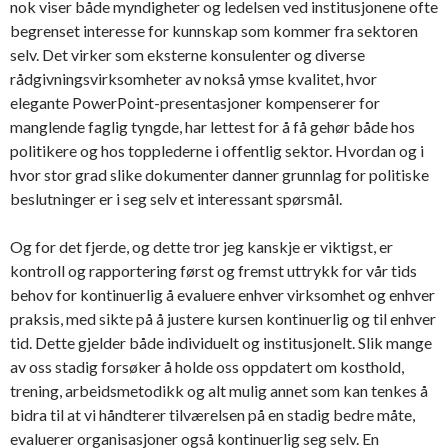
nok viser både myndigheter og ledelsen ved institusjonene ofte
begrenset interesse for kunnskap som kommer fra sektoren
selv. Det virker som eksterne konsulenter og diverse
rådgivningsvirksomheter av nokså ymse kvalitet, hvor
elegante PowerPoint-presentasjoner kompenserer for
manglende faglig tyngde, har lettest for å få gehør både hos
politikere og hos topplederne i offentlig sektor. Hvordan og i
hvor stor grad slike dokumenter danner grunnlag for politiske
beslutninger er i seg selv et interessant spørsmål.
Og for det fjerde, og dette tror jeg kanskje er viktigst, er
kontroll og rapportering først og fremst uttrykk for vår tids
behov for kontinuerlig å evaluere enhver virksomhet og enhver
praksis, med sikte på å justere kursen kontinuerlig og til enhver
tid. Dette gjelder både individuelt og institusjonelt. Slik mange
av oss stadig forsøker å holde oss oppdatert om kosthold,
trening, arbeidsmetodikk og alt mulig annet som kan tenkes å
bidra til at vi håndterer tilværelsen på en stadig bedre måte,
evaluerer organisasjoner også kontinuerlig seg selv. En