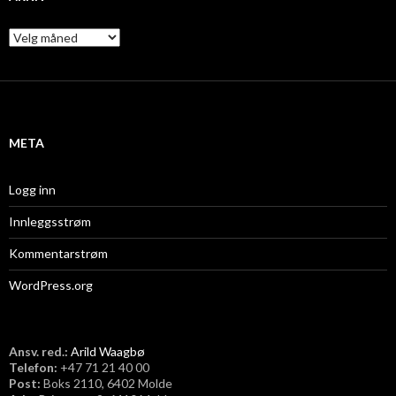
A
r
k
i
v
META
Logg inn
Innleggsstrøm
Kommentarstrøm
WordPress.org
Ansv. red.:
Arild Waagbø
Telefon:
​+47 71 21 40 00
Post:
Boks 2110, 6402 Molde