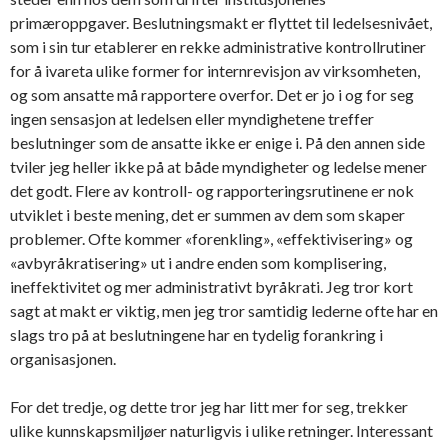
primæroppgaver. Beslutningsmakt er flyttet til ledelsesnivået,
som i sin tur etablerer en rekke administrative kontrollrutiner
for å ivareta ulike former for internrevisjon av virksomheten,
og som ansatte må rapportere overfor. Det er jo i og for seg
ingen sensasjon at ledelsen eller myndighetene treffer
beslutninger som de ansatte ikke er enige i. På den annen side
tviler jeg heller ikke på at både myndigheter og ledelse mener
det godt. Flere av kontroll- og rapporteringsrutinene er nok
utviklet i beste mening, det er summen av dem som skaper
problemer. Ofte kommer «forenkling», «effektivisering» og
«avbyråkratisering» ut i andre enden som komplisering,
ineffektivitet og mer administrativt byråkrati. Jeg tror kort
sagt at makt er viktig, men jeg tror samtidig lederne ofte har en
slags tro på at beslutningene har en tydelig forankring i
organisasjonen.
For det tredje, og dette tror jeg har litt mer for seg, trekker
ulike kunnskapsmiljøer naturligvis i ulike retninger. Interessant