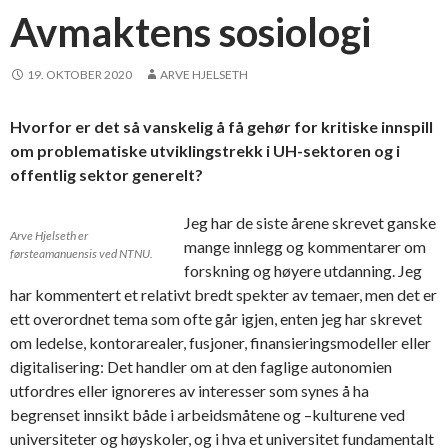
Avmaktens sosiologi
19. OKTOBER 2020
ARVE HJELSETH
Hvorfor er det så vanskelig å få gehør for kritiske innspill
om problematiske utviklingstrekk i UH-sektoren og i
offentlig sektor generelt?
Jeg har de siste årene skrevet ganske
Arve Hjelseth er
mange innlegg og kommentarer om
førsteamanuensis ved NTNU.
forskning og høyere utdanning. Jeg
har kommentert et relativt bredt spekter av temaer, men det er
ett overordnet tema som ofte går igjen, enten jeg har skrevet
om ledelse, kontorarealer, fusjoner, finansieringsmodeller eller
digitalisering: Det handler om at den faglige autonomien
utfordres eller ignoreres av interesser som synes å ha
begrenset innsikt både i arbeidsmåtene og –kulturene ved
universiteter og høyskoler, og i hva et universitet fundamentalt