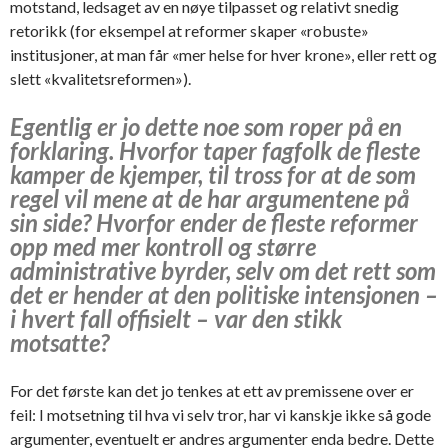
motstand, ledsaget av en nøye tilpasset og relativt snedig
retorikk (for eksempel at reformer skaper «robuste»
institusjoner, at man får «mer helse for hver krone», eller rett og
slett «kvalitetsreformen»).
Egentlig er jo dette noe som roper på en
forklaring. Hvorfor taper fagfolk de fleste
kamper de kjemper, til tross for at de som
regel vil mene at de har argumentene på
sin side? Hvorfor ender de fleste reformer
opp med mer kontroll og større
administrative byrder, selv om det rett som
det er hender at den politiske intensjonen –
i hvert fall offisielt – var den stikk
motsatte?
For det første kan det jo tenkes at ett av premissene over er
feil: I motsetning til hva vi selv tror, har vi kanskje ikke så gode
argumenter, eventuelt er andres argumenter enda bedre. Dette