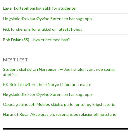
Lager kortspill om logistikk for studenter
Høgskoledirektør Øyvind Sørensen har sagt opp
Fikk forskerpris for artikkel om utsatt hogst
Bob Dylan (85) – hva er det med han?
MEST LEST
Student skal delta i Norseman: — Jeg har aldri vært noe særlig
atletisk
PK Rekdal inviterer hele Norge til forkurs i matte
Høgskoledirektør Øyvind Sørensen har sagt opp
Oppdag Julneset: Moldes skjulte perle for tur og krigshistorie
Hartmut Rosa: Akselerasjon, resonans og relasjonell motstand