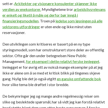
sett
er
.
Arkitekter og visjonære konsulenter skjønner ikke
verdien av enekontorer.
Myndighetene tror
arbeidslivsrelevans
er enkelt og liketil å måle og derfor bør inngå i
finansieringsmodellen
. Troen på
ledelse som løsningen på alle
sektorens utfordringer
er uten ende og ikke minst uten
reservasjoner.
Den utviklingen som kritiseres er basert på en ny type
styringsmodell, som har omstrukturert store deler av offentlig
sektor. Ofte går den under betegnelsen New Public
Management,
for eksempel i dette relativt ferske innlegget
.
Innlegget er for øvrig ett av nokså mange eksempler på at jeg
ikke er alene om å se med et kritisk blikk på tingenes skjeve
gang. Nylig ble det jo også utgitt
en ganske omfattende bok
hvor slike tema ble drøftet i stor bredde.
De bekymringer jeg og mange andre regelmessig reiser om
slike og beslektede spørsmål, har så vidt jeg kan forstå relativt
bred støtte blant dem som etter beste evne prøver å forske,