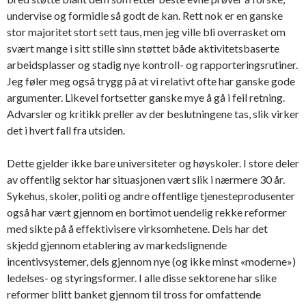
undervise og formidle så godt de kan. Rett nok er en ganske
stor majoritet stort sett taus, men jeg ville bli overrasket om
svært mange i sitt stille sinn støttet både aktivitetsbaserte
arbeidsplasser og stadig nye kontroll- og rapporteringsrutiner.
Jeg føler meg også trygg på at vi relativt ofte har ganske gode
argumenter. Likevel fortsetter ganske mye å gå i feil retning.
Advarsler og kritikk preller av der beslutningene tas, slik virker
det i hvert fall fra utsiden.
Dette gjelder ikke bare universiteter og høyskoler. I store deler
av offentlig sektor har situasjonen vært slik i nærmere 30 år.
Sykehus, skoler, politi og andre offentlige tjenesteprodusenter
også har vært gjennom en bortimot uendelig rekke reformer
med sikte på å effektivisere virksomhetene. Dels har det
skjedd gjennom etablering av markedslignende
incentivsystemer, dels gjennom nye (og ikke minst «moderne»)
ledelses- og styringsformer. I alle disse sektorene har slike
reformer blitt banket gjennom til tross for omfattende