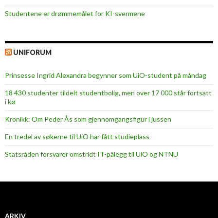
Studentene er drømmemålet for KI-svermene
UNIFORUM
Prinsesse Ingrid Alexandra begynner som UiO-student på måndag
18 430 studenter tildelt studentbolig, men over 17 000 står fortsatt
i kø
Kronikk: Om Peder Ås som gjennomgangsfigur i jussen
En tredel av søkerne til UiO har fått studieplass
Statsråden forsvarer omstridt IT-pålegg til UiO og NTNU
ARKIV