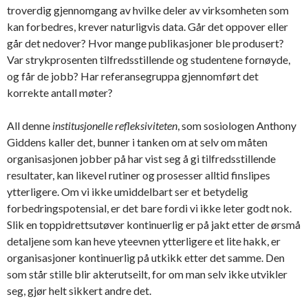
troverdig gjennomgang av hvilke deler av virksomheten som
kan forbedres, krever naturligvis data. Går det oppover eller
går det nedover? Hvor mange publikasjoner ble produsert?
Var strykprosenten tilfredsstillende og studentene fornøyde,
og får de jobb? Har referansegruppa gjennomført det
korrekte antall møter?
All denne
institusjonelle refleksiviteten
, som sosiologen Anthony
Giddens kaller det, bunner i tanken om at selv om måten
organisasjonen jobber på har vist seg å gi tilfredsstillende
resultater, kan likevel rutiner og prosesser alltid finslipes
ytterligere. Om vi ikke umiddelbart ser et betydelig
forbedringspotensial, er det bare fordi vi ikke leter godt nok.
Slik en toppidrettsutøver kontinuerlig er på jakt etter de ørsmå
detaljene som kan heve yteevnen ytterligere et lite hakk, er
organisasjoner kontinuerlig på utkikk etter det samme. Den
som står stille blir akterutseilt, for om man selv ikke utvikler
seg, gjør helt sikkert andre det.