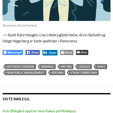
Illustrasjon: Øivind Hovland
–> Kjetil Kåre Haugen, Lise Lillebrygfjeld Halse, Arve Hjelseth og
Helge Hegerberg er faste spaltister i Panorama.
Messenger
Email
Print
Share
Share
ANTHONY GIDDENS
ENDRING
KRITIKK
LEDELSE
MAKT
NEW PUBLIC MANAGEMENT
REFORM
STRUKTURREFORM
SISTE INNLEGG
Atle Ødegård opptrer med Kakao på Moldejazz