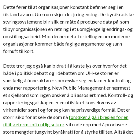
Dette fører til at organisasjoner konstant befinner seg i en
tilstand av uro. Uten uro skjer det jo ingenting. De byråkratiske
styringssystemene blir slik en måte å produsere data på, som
tilbyr organisasjonen en retning i et uomgjengelig endrings- og
omstillingsarbeid. Mot denne meta-fortellingen om moderne
organisasjoner kommer både faglige argumenter og sunn
fornuft til kort.
Dette tror jeg også kan bidra til å kaste lys over hvorfor det
både i politisk debatt og i debatten om UH-sektoren er
vanskelig å finne aktører som
ønsker
seg enda mer kontroll og
enda mer rapportering. New Public Management er nærmest
et skjellsord som ingen ønsker å bli assosiert med. Kontroll- og
rapporteringsgalskapen er en utilsiktet konsekvens av
virkemidler som i og for seg kan ha prisverdige formål. Det er
stor risiko for at selv de som nå
forsøker å gå i bresjen for en
tillitsreform i offentlig sektor
, vil ende opp med å produsere
store mengder tungvint byråkrati for å styrke tilliten. Altså det