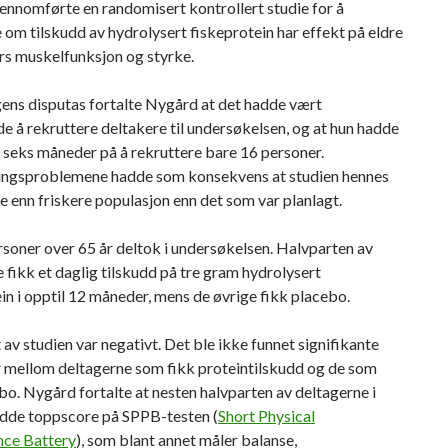
ennomførte en randomisert kontrollert studie for å
om tilskudd av hydrolysert fiskeprotein har effekt på eldre
s muskelfunksjon og styrke.
ens disputas fortalte Nygård at det hadde vært
e å rekruttere deltakere til undersøkelsen, og at hun hadde
 seks måneder på å rekruttere bare 16 personer.
ingsproblemene hadde som konsekvens at studien hennes
 enn friskere populasjon enn det som var planlagt.
ersoner over 65 år deltok i undersøkelsen. Halvparten av
 fikk et daglig tilskudd på tre gram hydrolysert
in i opptil 12 måneder, mens de øvrige fikk placebo.
 av studien var negativt. Det ble ikke funnet signifikante
r mellom deltagerne som fikk proteintilskudd og de som
bo. Nygård fortalte at nesten halvparten av deltagerne i
adde toppscore på SPPB-testen (
Short Physical
ce Battery
), som blant annet måler balanse,