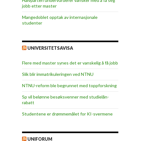
Halvparten undervurderer vansker med å få seg
jobb etter master
Mangedoblet opptak av internasjonale
studenter
UNIVERSITETSAVISA
Flere med master synes det er vanskelig å få jobb
Slik blir immatrikuleringen ved NTNU
NTNU-reform ble begrunnet med toppforskning
Sp vil belønne besøksvenner med studielån-
rabatt
Studentene er drømmemålet for KI-svermene
UNIFORUM