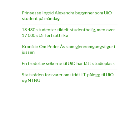
Prinsesse Ingrid Alexandra begynner som UiO-
student på måndag
18 430 studenter tildelt studentbolig, men over
17 000 står fortsatt i kø
Kronikk: Om Peder Ås som gjennomgangsfigur i
jussen
En tredel av søkerne til UiO har fått studieplass
Statsråden forsvarer omstridt IT-pålegg til UiO
og NTNU