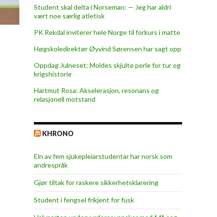
Student skal delta i Norseman: — Jeg har aldri
vært noe særlig atletisk
PK Rekdal inviterer hele Norge til forkurs i matte
Høgskoledirektør Øyvind Sørensen har sagt opp
Oppdag Julneset: Moldes skjulte perle for tur og
krigshistorie
Hartmut Rosa: Akselerasjon, resonans og
relasjonell motstand
KHRONO
Ein av fem sjukepleiar­studentar har norsk som
andrespråk
Gjør tiltak for raskere sikkerhets­klarering
Student i fengsel frikjent for fusk