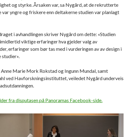
ghet og styrke. Årsaken var, sa Nygård, at de rekrutterte
 var yngre og friskere enn deltakerne studien var planlagt
raget i avhandlingen skriver Nygård om dette: «Studien
imidlertid viktige erfaringer hva gjelder valg av
r, erfaringer som bør tas med i vurderingen av av design i
 studier».
Anne Marie Mork Rokstad og Ingunn Mundal, samt
hl ved Havforskningsinstituttet, veiledet Nygård underveis
radsutdanningen.
ilder fra disputasen på Panoramas Facebook-side.