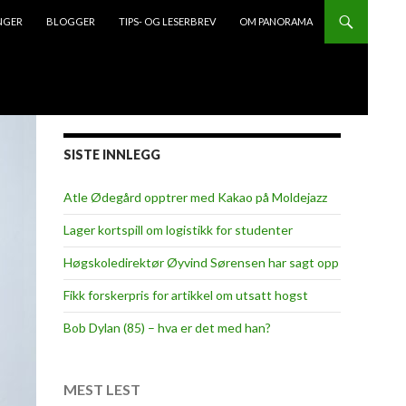
NGER
BLOGGER
TIPS- OG LESERBREV
OM PANORAMA
SISTE INNLEGG
Atle Ødegård opptrer med Kakao på Moldejazz
Lager kortspill om logistikk for studenter
Høgskoledirektør Øyvind Sørensen har sagt opp
Fikk forskerpris for artikkel om utsatt hogst
Bob Dylan (85) – hva er det med han?
MEST LEST