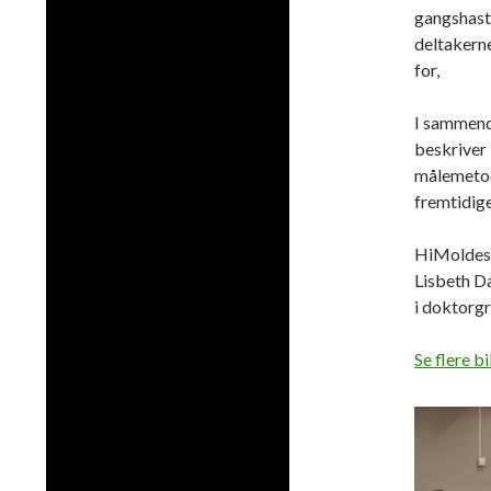
gangshasti
deltakerne
for,
I sammend
beskriver 
målemetode
fremtidige
HiMoldes 
Lisbeth Da
i doktorg
Se flere b