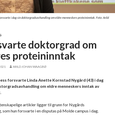
rsvarte i dag sin doktorgradsavhandling om eldre menneskers proteininntak. Foto: Arild
G
svarte doktorgrad om
res proteininntak
2021
ARILD JOHAN WAAGBØ
ss forsvarte Linda Anette Kornstad Nygård (43) i dag
oktorgradsavhandling om eldre menneskers inntak av
.
vitenskapelige artikler ligger til grunn for Nygårds
, som hun forsvarte i en disputas på Molde campus i dag.