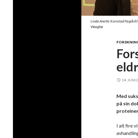
Linda Anette Kornstad Nygård fo
Waagbø
FORSKNIN
For
eld
14. JUNI 
Med sukse
på sin d
proteiner
I alt fire 
avhandling