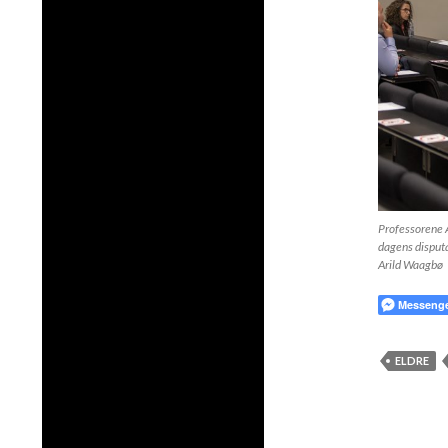
Professorene A
dagens disputa
Arild Waagbø
Messeng
ELDRE