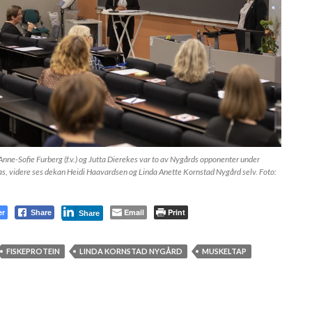
nne-Sofie Furberg (f.v.) og Jutta Dierekes var to av Nygårds opponenter under
s, videre ses dekan Heidi Haavardsen og Linda Anette Kornstad Nygård selv. Foto:
er
Email
Print
Share
Share
FISKEPROTEIN
LINDA KORNSTAD NYGÅRD
MUSKELTAP