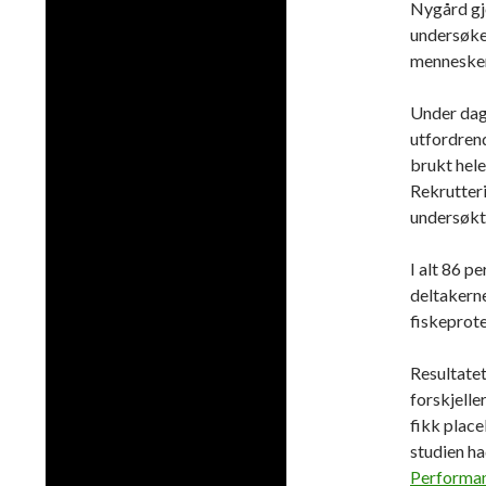
Nygård gj
undersøke 
mennesker
Under dag
utfordrend
brukt hele
Rekrutter
undersøkte
I alt 86 p
deltakerne
fiskeprote
Resultatet
forskjelle
fikk place
studien h
Performan