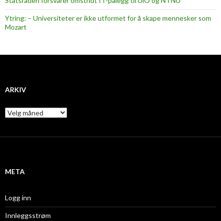
Statsråden forsvarer omstridt IT-pålegg til UiO og NTNU
Ytring: – Universiteter er ikke utformet for å skape mennesker som
Mozart
ARKIV
A
r
k
i
v
META
Logg inn
Innleggsstrøm