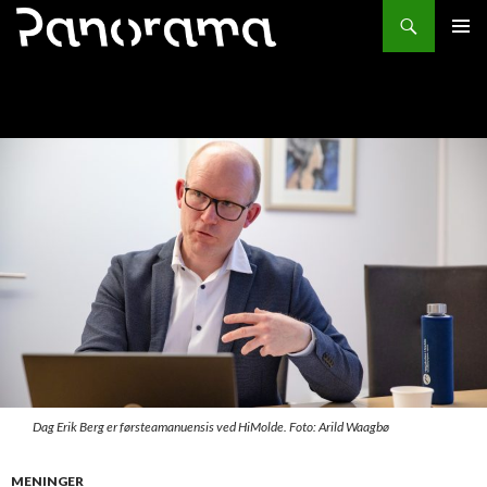
Søk
HOPP
PRIMÆ
TIL
INNHOLD
Dag Erik Berg er førsteamanuensis ved HiMolde. Foto: Arild Waagbø
MENINGER