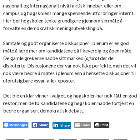
nasjonalt og internasjonalt nivå faktisk innebar, eller om
campus og høgskolens mange spennende utfordringer internt.
Her bør høgskolen tenke grundigere gjennom sin måte å
forvalte en demokratisk meningsutveksling på.
Samtale og godt organiserte diskusjoner i plenum er en god
måte å lære mer om kandidatene på likeverdig og åpen måte.
De gamle grekerne hadde sitt marked (
agora
) der de
diskuterte. Diskusjonene der var nok ikke perfekte, men det vil
nok være bedre å møtes i plenum enn å hensette diskusjoner til
uforutsigbare «svar-alle» eposter.
Det ble en klar vinner i valget, og høgskolen har nok fått en god
rektor, men de to kandidatene og høgskolen hadde fortjent en
bedre organisert demokratisk debatt.
Messenger
Email
Print
Share
Share