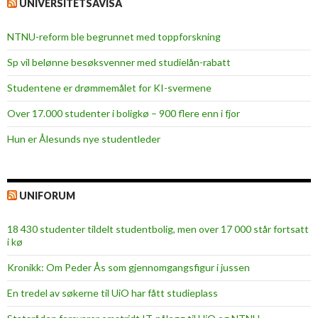
UNIVERSITETSAVISA
NTNU-reform ble begrunnet med toppforskning
Sp vil belønne besøksvenner med studielån-rabatt
Studentene er drømmemålet for KI-svermene
Over 17.000 studenter i boligkø – 900 flere enn i fjor
Hun er Ålesunds nye studentleder
UNIFORUM
18 430 studenter tildelt studentbolig, men over 17 000 står fortsatt
i kø
Kronikk: Om Peder Ås som gjennomgangsfigur i jussen
En tredel av søkerne til UiO har fått studieplass