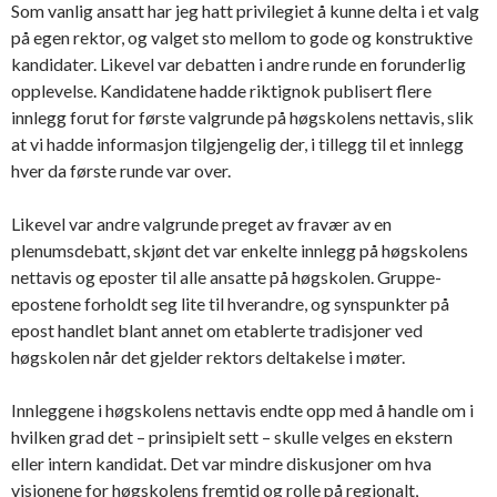
Som vanlig ansatt har jeg hatt privilegiet å kunne delta i et valg
på egen rektor, og valget sto mellom to gode og konstruktive
kandidater. Likevel var debatten i andre runde en forunderlig
opplevelse. Kandidatene hadde riktignok publisert flere
innlegg forut for første valgrunde på høgskolens nettavis, slik
at vi hadde informasjon tilgjengelig der, i tillegg til et innlegg
hver da første runde var over.
Likevel var andre valgrunde preget av fravær av en
plenumsdebatt, skjønt det var enkelte innlegg på høgskolens
nettavis og eposter til alle ansatte på høgskolen. Gruppe-
epostene forholdt seg lite til hverandre, og synspunkter på
epost handlet blant annet om etablerte tradisjoner ved
høgskolen når det gjelder rektors deltakelse i møter.
Innleggene i høgskolens nettavis endte opp med å handle om i
hvilken grad det – prinsipielt sett – skulle velges en ekstern
eller intern kandidat. Det var mindre diskusjoner om hva
visjonene for høgskolens fremtid og rolle på regionalt,