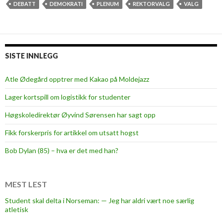
DEBATT
DEMOKRATI
PLENUM
REKTORVALG
VALG
SISTE INNLEGG
Atle Ødegård opptrer med Kakao på Moldejazz
Lager kortspill om logistikk for studenter
Høgskoledirektør Øyvind Sørensen har sagt opp
Fikk forskerpris for artikkel om utsatt hogst
Bob Dylan (85) – hva er det med han?
MEST LEST
Student skal delta i Norseman: — Jeg har aldri vært noe særlig
atletisk