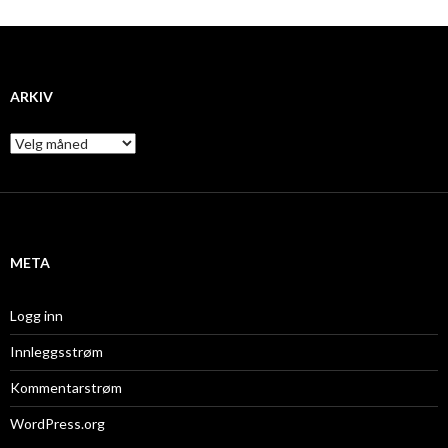
ARKIV
A
r
k
i
v
META
Logg inn
Innleggsstrøm
Kommentarstrøm
WordPress.org