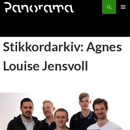
Søk
HOPP
PRIMÆ
TIL
INNHOLD
Stikkordarkiv: Agnes
Louise Jensvoll