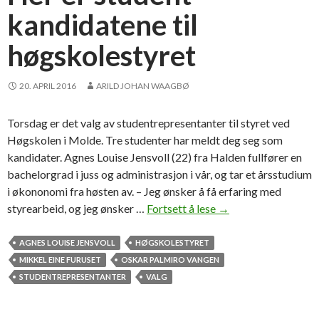
kandidatene til
t
s
høgskolestyret
e
t
t
20. APRIL 2016
ARILD JOHAN WAAGBØ
e
r
Torsdag er det valg av studentrepresentanter til styret ved
i
Høgskolen i Molde. Tre studenter har meldt deg seg som
h
kandidater. Agnes Louise Jensvoll (22) fra Halden fullfører en
ø
bachelorgrad i juss og administrasjon i vår, og tar et årsstudium
g
i økononomi fra høsten av. – Jeg ønsker å få erfaring med
s
styrearbeid, og jeg ønsker …
Fortsett å lese
H
→
k
e
o
r
AGNES LOUISE JENSVOLL
HØGSKOLESTYRET
l
e
MIKKEL EINE FURUSET
OSKAR PALMIRO VANGEN
e
r
STUDENTREPRESENTANTER
VALG
s
s
t
t