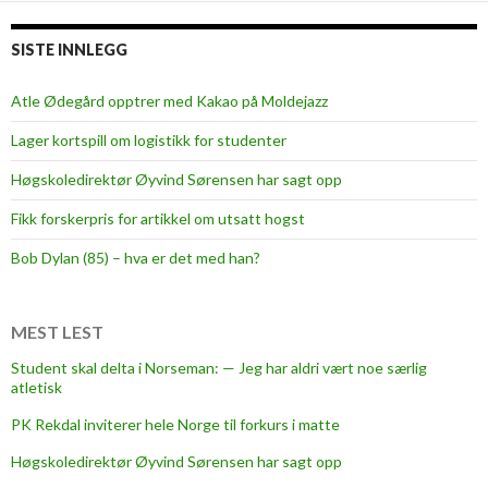
y
u
r
d
SISTE INNLEGG
e
e
t
n
Atle Ødegård opptrer med Kakao på Moldejazz
t
Lager kortspill om logistikk for studenter
-
k
Høgskoledirektør Øyvind Sørensen har sagt opp
a
Fikk forskerpris for artikkel om utsatt hogst
n
d
Bob Dylan (85) – hva er det med han?
i
d
a
MEST LEST
t
Student skal delta i Norseman: — Jeg har aldri vært noe særlig
e
atletisk
n
PK Rekdal inviterer hele Norge til forkurs i matte
e
t
Høgskoledirektør Øyvind Sørensen har sagt opp
i