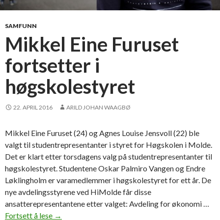
r
l
y
SAMFUNN
s
Mikkel Eine Furuset
e
fortsetter i
r
s
høgskolestyret
t
u
d
22. APRIL 2016
ARILD JOHAN WAAGBØ
e
n
Mikkel Eine Furuset (24) og Agnes Louise Jensvoll (22) ble
t
valgt til studentrepresentanter i styret for Høgskolen i Molde.
e
Det er klart etter torsdagens valg på studentrepresentanter til
r
høgskolestyret. Studentene Oskar Palmiro Vangen og Endre
f
Løklingholm er varamedlemmer i høgskolestyret for ett år. De
r
nye avdelingsstyrene ved HiMolde får disse
a
ansatterepresentantene etter valget: Avdeling for økonomi …
A
Fortsett å lese
M
→