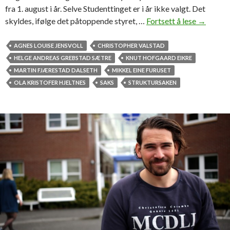
fra 1. august i år. Selve Studenttinget er i år ikke valgt. Det
skyldes, ifølge det påtoppende styret, …
Fortsett å lese
S
→
t
u
AGNES LOUISE JENSVOLL
CHRISTOPHER VALSTAD
d
HELGE ANDREAS GREBSTAD SÆTRE
KNUT HOFGAARD EIKRE
e
MARTIN FJÆRESTAD DALSETH
MIKKEL EINE FURUSET
n
OLA KRISTOFER HJELTNES
SAKS
STRUKTURSAKEN
t
t
i
n
g
e
t
e
t
t
e