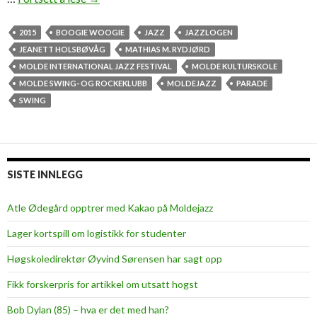
h
e
2015
BOOGIE WOOGIE
JAZZ
JAZZLOGEN
d
JEANETT HOLSBØVÅG
MATHIAS M. RYDJØRD
a
MOLDE INTERNATIONAL JAZZ FESTIVAL
MOLDE KULTURSKOLE
n
MOLDE SWING- OG ROCKEKLUBB
MOLDEJAZZ
PARADE
c
SWING
i
n
g
g
SISTE INNLEGG
i
r
Atle Ødegård opptrer med Kakao på Moldejazz
l
Lager kortspill om logistikk for studenter
w
i
Høgskoledirektør Øyvind Sørensen har sagt opp
t
Fikk forskerpris for artikkel om utsatt hogst
h
t
Bob Dylan (85) – hva er det med han?