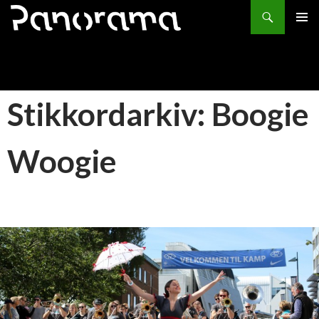
Søk
HOPP
PRIMÆ
TIL
INNHOLD
Stikkordarkiv: Boogie
Woogie