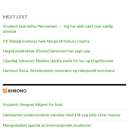
h
e
w
MEST LEST
h
Student skal delta i Norseman: — Jeg har aldri vært noe særlig
i
atletisk
t
PK Rekdal inviterer hele Norge til forkurs i matte
e
u
Høgskoledirektør Øyvind Sørensen har sagt opp
m
Oppdag Julneset: Moldes skjulte perle for tur og krigshistorie
b
Hartmut Rosa: Akselerasjon, resonans og relasjonell motstand
r
e
l
KHRONO
l
a
Student i fengsel frikjent for fusk
Halvparten undervurderer vansker med å få seg jobb etter master
Mangedoblet opptak av internasjonale studenter