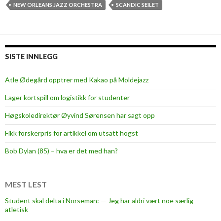
e
NEW ORLEANS JAZZ ORCHESTRA
SCANDIC SEILET
o
f
N
e
SISTE INNLEGG
w
O
Atle Ødegård opptrer med Kakao på Moldejazz
r
Lager kortspill om logistikk for studenter
l
e
Høgskoledirektør Øyvind Sørensen har sagt opp
a
Fikk forskerpris for artikkel om utsatt hogst
n
s
Bob Dylan (85) – hva er det med han?
a
t
M
MEST LEST
o
Student skal delta i Norseman: — Jeg har aldri vært noe særlig
l
atletisk
d