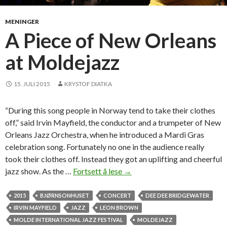
h
e
MENINGER
w
A Piece of New Orleans
h
at Moldejazz
i
t
e
15. JULI 2015
KRYSTOF DIATKA
u
m
“During this song people in Norway tend to take their clothes
b
off,” said Irvin Mayfield, the conductor and a trumpeter of New
r
Orleans Jazz Orchestra, when he introduced a Mardi Gras
e
celebration song. Fortunately no one in the audience really
l
took their clothes off. Instead they got an uplifting and cheerful
l
jazz show. As the …
Fortsett å lese
A
→
a
P
i
2015
BJØRNSONHUSET
CONCERT
DEE DEE BRIDGEWATER
e
IRVIN MAYFIELD
JAZZ
LEON BROWN
c
MOLDE INTERNATIONAL JAZZ FESTIVAL
MOLDEJAZZ