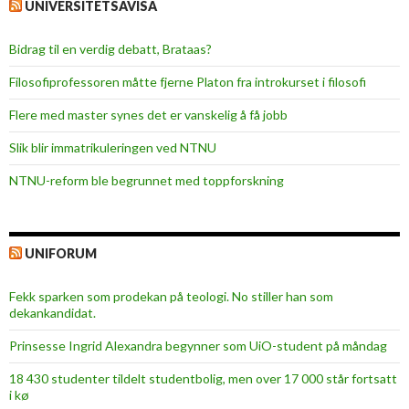
UNIVERSITETSAVISA
Bidrag til en verdig debatt, Brataas?
Filosofiprofessoren måtte fjerne Platon fra introkurset i filosofi
Flere med master synes det er vanskelig å få jobb
Slik blir immatrikuleringen ved NTNU
NTNU-reform ble begrunnet med toppforskning
UNIFORUM
Fekk sparken som prodekan på teologi. No stiller han som
dekankandidat.
Prinsesse Ingrid Alexandra begynner som UiO-student på måndag
18 430 studenter tildelt studentbolig, men over 17 000 står fortsatt
i kø