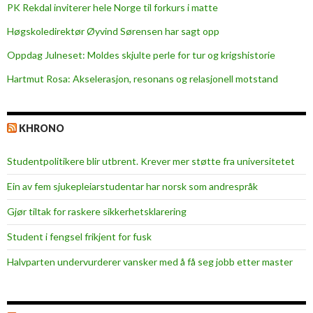
PK Rekdal inviterer hele Norge til forkurs i matte
e
j
Høgskoledirektør Øyvind Sørensen har sagt opp
a
Oppdag Julneset: Moldes skjulte perle for tur og krigshistorie
z
Hartmut Rosa: Akselerasjon, resonans og relasjonell motstand
z
KHRONO
Studentpolitikere blir utbrent. Krever mer støtte fra universitetet
Ein av fem sjukepleiar­studentar har norsk som andrespråk
Gjør tiltak for raskere sikkerhets­klarering
Student i fengsel frikjent for fusk
Halvparten undervurderer vansker med å få seg jobb etter master