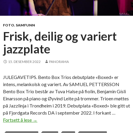
FOTO
,
SAMFUNN
Frisk, deilig og variert
jazzplate
15. DESEMBER 2022
PANORAMA
JULEGAVETIPS. Bento Box Trios debutplate «Boxed» er
intens, melankolsk og variert. Av SAMUEL PETTERSSON
Bento Box Trio består av Tuva Halse på fiolin, Benjamin Gísli
Einarsson på piano og Øyvind Leite på trommer. Trioen møttes
på Jazzlinja i Trondheim i 2019. Debutplata «Boxed» ble gitt ut
på Fjordgata Records DA i september 2022. I forkant …
Fortsett å lese
F
→
r