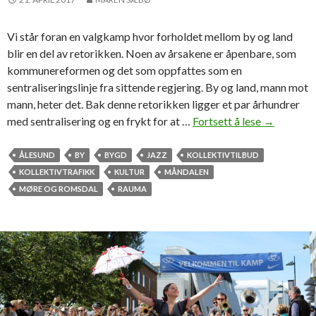
j
a
Vi står foran en valgkamp hvor forholdet mellom by og land
z
blir en del av retorikken. Noen av årsakene er åpenbare, som
z
kommunereformen og det som oppfattes som en
p
sentraliseringslinje fra sittende regjering. By og land, mann mot
l
mann, heter det. Bak denne retorikken ligger et par århundrer
a
med sentralisering og en frykt for at …
Fortsett å lese
F
→
t
r
e
a
ÅLESUND
BY
BYGD
JAZZ
KOLLEKTIVTILBUD
m
KOLLEKTIVTRAFIKK
KULTUR
MÅNDALEN
–
MØRE OG ROMSDAL
RAUMA
o
g
t
i
l
b
a