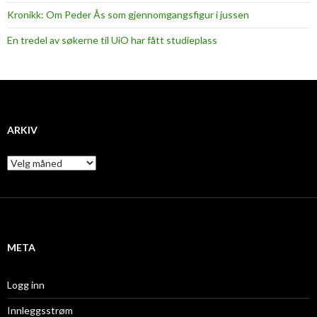
Kronikk: Om Peder Ås som gjennomgangsfigur i jussen
En tredel av søkerne til UiO har fått studieplass
ARKIV
A
r
k
i
v
META
Logg inn
Innleggsstrøm