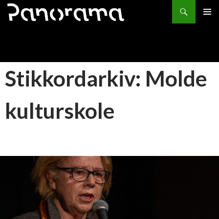
Søk
HOPP
PRIMÆ
TIL
INNHOLD
Stikkordarkiv: Molde
kulturskole