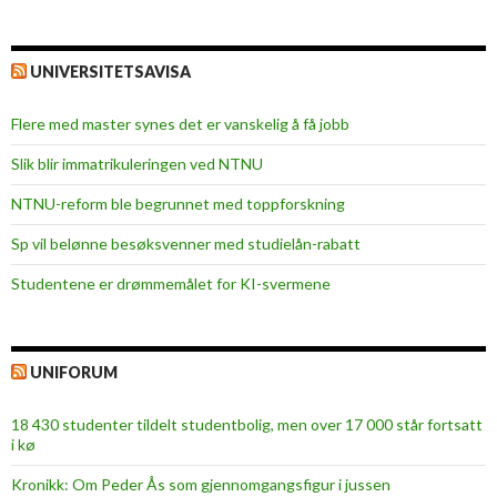
UNIVERSITETSAVISA
Flere med master synes det er vanskelig å få jobb
Slik blir immatrikuleringen ved NTNU
NTNU-reform ble begrunnet med toppforskning
Sp vil belønne besøksvenner med studielån-rabatt
Studentene er drømmemålet for KI-svermene
UNIFORUM
18 430 studenter tildelt studentbolig, men over 17 000 står fortsatt
i kø
Kronikk: Om Peder Ås som gjennomgangsfigur i jussen