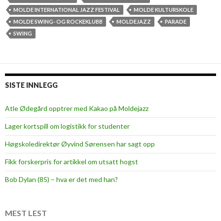
n
a
MOLDE INTERNATIONAL JAZZ FESTIVAL
MOLDE KULTURSKOLE
n
n
MOLDE SWING- OG ROCKEKLUBB
MOLDEJAZZ
PARADE
e
c
SWING
s
i
t
n
e
g
m
g
SISTE INNLEGG
m
i
e
r
Atle Ødegård opptrer med Kakao på Moldejazz
r
l
Lager kortspill om logistikk for studenter
w
i
Høgskoledirektør Øyvind Sørensen har sagt opp
t
Fikk forskerpris for artikkel om utsatt hogst
h
t
Bob Dylan (85) – hva er det med han?
h
e
w
MEST LEST