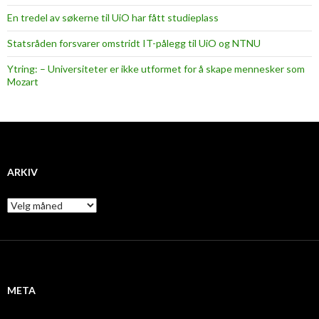
En tredel av søkerne til UiO har fått studieplass
Statsråden forsvarer omstridt IT-pålegg til UiO og NTNU
Ytring: – Universiteter er ikke utformet for å skape mennesker som
Mozart
ARKIV
A
r
k
i
v
META