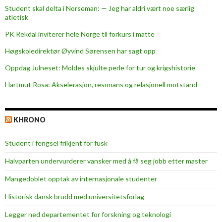
h
Student skal delta i Norseman: — Jeg har aldri vært noe særlig
i
atletisk
t
PK Rekdal inviterer hele Norge til forkurs i matte
e
u
Høgskoledirektør Øyvind Sørensen har sagt opp
m
Oppdag Julneset: Moldes skjulte perle for tur og krigshistorie
b
Hartmut Rosa: Akselerasjon, resonans og relasjonell motstand
r
e
l
KHRONO
l
a
Student i fengsel frikjent for fusk
Halvparten undervurderer vansker med å få seg jobb etter master
Mangedoblet opptak av internasjonale studenter
Historisk dansk brudd med universitetsforlag
Legger ned departementet for forskning og teknologi