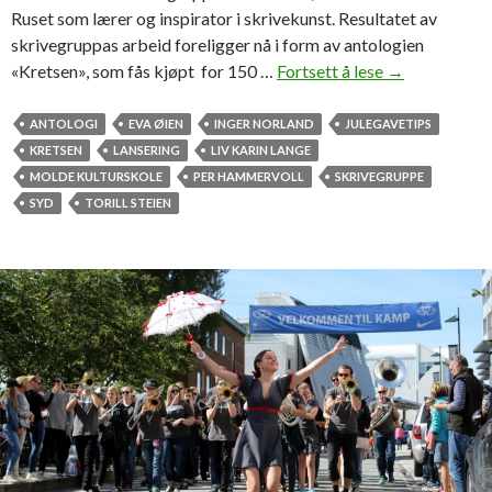
Ruset som lærer og inspirator i skrivekunst. Resultatet av
skrivegruppas arbeid foreligger nå i form av antologien
«Kretsen», som fås kjøpt for 150 …
Fortsett å lese
V
→
a
k
ANTOLOGI
EVA ØIEN
INGER NORLAND
JULEGAVETIPS
r
KRETSEN
LANSERING
LIV KARIN LANGE
e
MOLDE KULTURSKOLE
PER HAMMERVOLL
SKRIVEGRUPPE
d
SYD
TORILL STEIEN
i
k
t
o
g
f
o
r
t
e