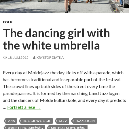
l
l
i
n
FOLK
g
The dancing girl with
e
the white umbrella
r
f
r
18. JULI 2015
KRYSTOF DIATKA
a
l
Every day at Moldejazz the day kicks off with a parade, which
o
has become a traditional and inseparable part of the festival.
k
The crowd lines up both sides of the street every time the
a
parade passes. It is formed by the marching band Jazzlogen
l
and the dancers of Molde kulturskole, and every day it predicts
e
…
Fortsett å lese
T
→
k
h
v
e
2015
BOOGIE WOOGIE
JAZZ
JAZZLOGEN
i
d
JEANETT HOLSBØVÅG
MATHIAS M. RYDJØRD