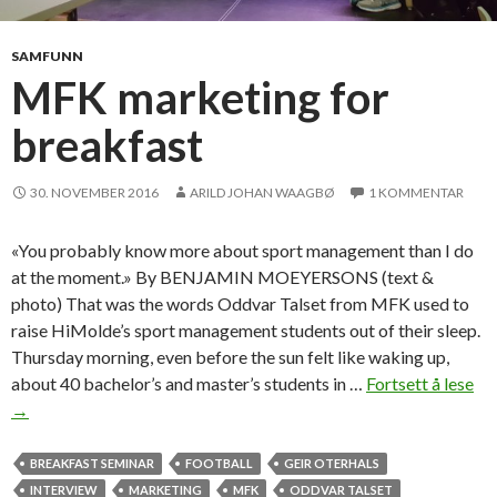
o
u
SAMFUNN
r
MFK marketing for
s
breakfast
e
l
f
30. NOVEMBER 2016
ARILD JOHAN WAAGBØ
1 KOMMENTAR
t
o
«You probably know more about sport management than I do
g
at the moment.» By BENJAMIN MOEYERSONS (text &
e
photo) That was the words Oddvar Talset from MFK used to
t
raise HiMolde’s sport management students out of their sleep.
s
Thursday morning, even before the sun felt like waking up,
o
about 40 bachelor’s and master’s students in …
Fortsett å lese
M
m
→
F
e
K
t
m
BREAKFAST SEMINAR
FOOTBALL
GEIR OTERHALS
h
a
INTERVIEW
MARKETING
MFK
ODDVAR TALSET