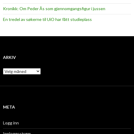
Kronikk: Om Peder Ås som gjennomgangsfigur i jussen
En tredel av søkerne til UiO har fått studieplass
ARKIV
A
r
k
i
v
META
Logg inn
Innleggsstrøm