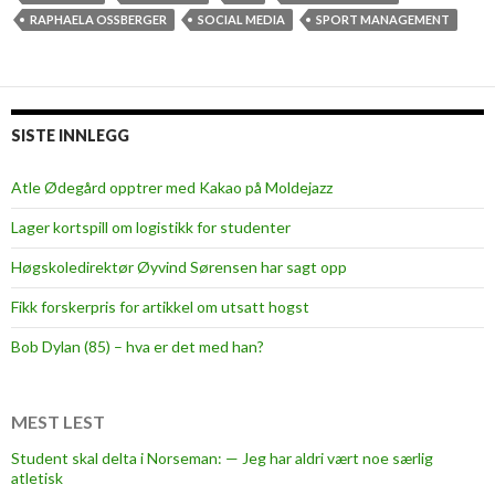
i
r
RAPHAELA OSSBERGER
SOCIAL MEDIA
SPORT MANAGEMENT
n
k
g
e
!
t
»
i
SISTE INNLEGG
n
g
Atle Ødegård opptrer med Kakao på Moldejazz
f
Lager kortspill om logistikk for studenter
o
r
Høgskoledirektør Øyvind Sørensen har sagt opp
b
Fikk forskerpris for artikkel om utsatt hogst
r
e
Bob Dylan (85) – hva er det med han?
a
k
f
MEST LEST
a
Student skal delta i Norseman: — Jeg har aldri vært noe særlig
s
atletisk