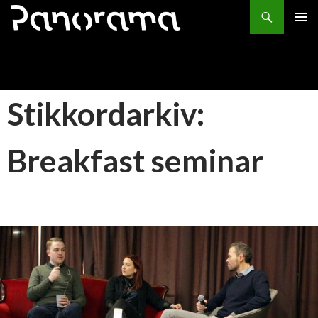
Søk
HOPP
PRIMÆ
TIL
INNHOLD
Stikkordarkiv:
Breakfast seminar