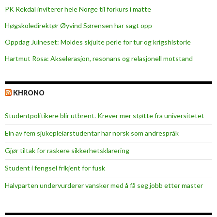
t
PK Rekdal inviterer hele Norge til forkurs i matte
Høgskoledirektør Øyvind Sørensen har sagt opp
Oppdag Julneset: Moldes skjulte perle for tur og krigshistorie
Hartmut Rosa: Akselerasjon, resonans og relasjonell motstand
KHRONO
Studentpolitikere blir utbrent. Krever mer støtte fra universitetet
Ein av fem sjukepleiar­studentar har norsk som andrespråk
Gjør tiltak for raskere sikkerhets­klarering
Student i fengsel frikjent for fusk
Halvparten undervurderer vansker med å få seg jobb etter master