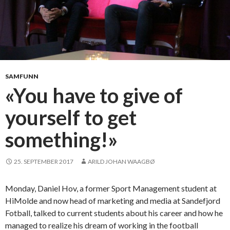
M
o
l
d
e
g
r
SAMFUNN
a
«You have to give of
d
yourself to get
u
a
something!»
t
e
s
25. SEPTEMBER 2017
ARILD JOHAN WAAGBØ
a
s
Monday, Daniel Hov, a former Sport Management student at
f
HiMolde and now head of marketing and media at Sandefjord
u
Fotball, talked to current students about his career and how he
t
managed to realize his dream of working in the football