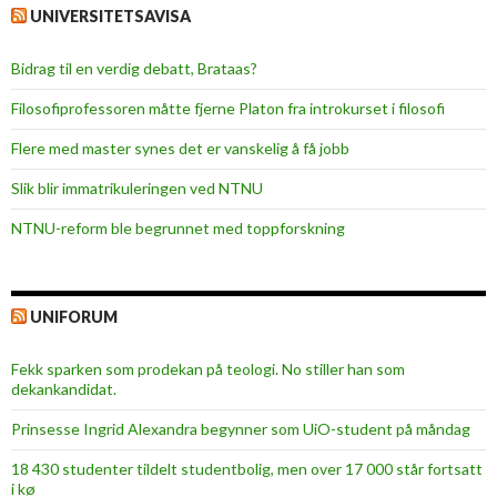
UNIVERSITETSAVISA
Bidrag til en verdig debatt, Brataas?
Filosofiprofessoren måtte fjerne Platon fra introkurset i filosofi
Flere med master synes det er vanskelig å få jobb
Slik blir immatrikuleringen ved NTNU
NTNU-reform ble begrunnet med toppforskning
UNIFORUM
Fekk sparken som prodekan på teologi. No stiller han som
dekankandidat.
Prinsesse Ingrid Alexandra begynner som UiO-student på måndag
18 430 studenter tildelt studentbolig, men over 17 000 står fortsatt
i kø