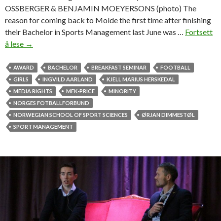
OSSBERGER & BENJAMIN MOEYERSONS (photo) The
reason for coming back to Molde the first time after finishing
their Bachelor in Sports Management last June was …
Fortsett
å lese
A
→
w
a
AWARD
BACHELOR
BREAKFAST SEMINAR
FOOTBALL
r
GIRLS
INGVILD AARLAND
KJELL MARIUS HERSKEDAL
d
MEDIA RIGHTS
MFK-PRICE
MINORITY
-
NORGES FOTBALLFORBUND
w
NORWEGIAN SCHOOL OF SPORT SCIENCES
ØRJAN DIMMESTØL
i
SPORT MANAGEMENT
n
n
i
n
g
H
i