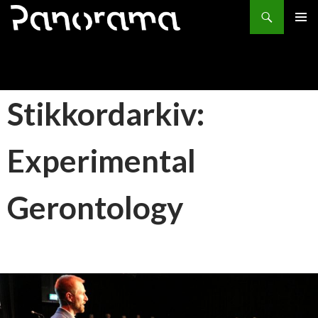
Søk
HOPP
PRIMÆ
TIL
INNHOLD
Stikkordarkiv:
Experimental
Gerontology