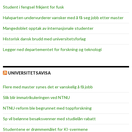
r
Student i fengsel frikjent for fusk
k
e
Halvparten undervurderer vansker med å få seg jobb etter master
t
Mangedoblet opptak av internasjonale studenter
r
e
Historisk dansk brudd med universitetsforlag
n
Legger ned departementet for forskning og teknologi
i
n
g
UNIVERSITETSAVISA
Flere med master synes det er vanskelig å få jobb
Slik blir immatrikuleringen ved NTNU
NTNU-reform ble begrunnet med toppforskning
Sp vil belønne besøksvenner med studielån-rabatt
Studentene er drømmemålet for KI-svermene