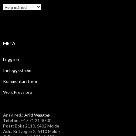
A
r
k
i
v
META
Logg inn
Innleggsstrøm
Kommentarstrøm
WordPress.org
Ansv. red.:
Arild Waagbø
Telefon:
​+47 71 21 40 00
Post:
Boks 2110, 6402 Molde
Adr.:
Britvegen 2, 6410 Molde