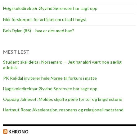
u
Høgskoledirektør Øyvind Sørensen har sagt opp
k
Fikk forskerpris for artikkel om utsatt hogst
e
r
Bob Dylan (85) – hva er det med han?
m
e
d
MEST LEST
m
Student skal delta i Norseman: — Jeg har aldri vært noe særlig
a
atletisk
k
PK Rekdal inviterer hele Norge til forkurs i matte
s
i
Høgskoledirektør Øyvind Sørensen har sagt opp
m
Oppdag Julneset: Moldes skjulte perle for tur og krigshistorie
a
Hartmut Rosa: Akselerasjon, resonans og relasjonell motstand
l
s
t
KHRONO
y