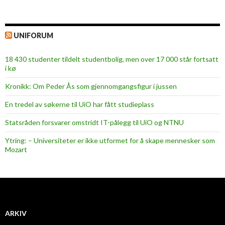
UNIFORUM
18 430 studenter tildelt studentbolig, men over 17 000 står fortsatt
i kø
Kronikk: Om Peder Ås som gjennomgangsfigur i jussen
En tredel av søkerne til UiO har fått studieplass
Statsråden forsvarer omstridt IT-pålegg til UiO og NTNU
Ytring: – Universiteter er ikke utformet for å skape mennesker som
Mozart
ARKIV