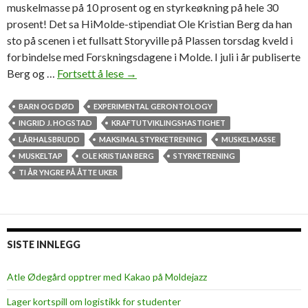
muskelmasse på 10 prosent og en styrkeøkning på hele 30
prosent! Det sa HiMolde-stipendiat Ole Kristian Berg da han
sto på scenen i et fullsatt Storyville på Plassen torsdag kveld i
forbindelse med Forskningsdagene i Molde. I juli i år publiserte
Berg og …
Fortsett å lese
T
→
i
å
BARN OG DØD
EXPERIMENTAL GERONTOLOGY
r
INGRID J. HOGSTAD
KRAFTUTVIKLINGSHASTIGHET
y
LÅRHALSBRUDD
MAKSIMAL STYRKETRENING
MUSKELMASSE
n
MUSKELTAP
OLE KRISTIAN BERG
STYRKETRENING
g
TI ÅR YNGRE PÅ ÅTTE UKER
r
e
p
å
SISTE INNLEGG
å
t
Atle Ødegård opptrer med Kakao på Moldejazz
t
Lager kortspill om logistikk for studenter
e