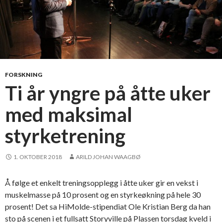
FORSKNING
Ti år yngre på åtte uker
med maksimal
styrketrening
1. OKTOBER 2018
ARILD JOHAN WAAGBØ
Å følge et enkelt treningsopplegg i åtte uker gir en vekst i
muskelmasse på 10 prosent og en styrkeøkning på hele 30
prosent! Det sa HiMolde-stipendiat Ole Kristian Berg da han
sto på scenen i et fullsatt Storyville på Plassen torsdag kveld i