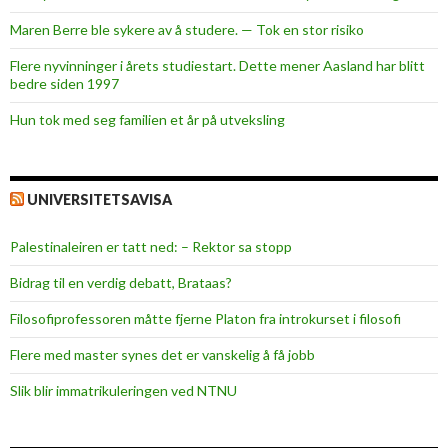
t
Maren Berre ble sykere av å studere. — Tok en stor risiko
r
e
Flere nyvinninger i årets studiestart. Dette mener Aasland har blitt
n
bedre siden 1997
i
Hun tok med seg familien et år på utveksling
n
g
UNIVERSITETSAVISA
Palestinaleiren er tatt ned: – Rektor sa stopp
Bidrag til en verdig debatt, Brataas?
Filosofiprofessoren måtte fjerne Platon fra introkurset i filosofi
Flere med master synes det er vanskelig å få jobb
Slik blir immatrikuleringen ved NTNU