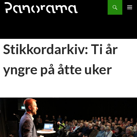
Søk
HOPP
PRIMÆ
TIL
INNHOLD
Stikkordarkiv: Ti år
yngre på åtte uker