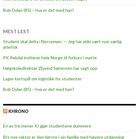
e
r
Bob Dylan (85) – hva er det med han?
m
e
d
MEST LEST
m
Student skal delta i Norseman: — Jeg har aldri vært noe særlig
a
atletisk
k
PK Rekdal inviterer hele Norge til forkurs i matte
s
i
Høgskoledirektør Øyvind Sørensen har sagt opp
m
Lager kortspill om logistikk for studenter
a
Bob Dylan (85) – hva er det med han?
l
s
t
KHRONO
y
r
En av tre mener KI gjør studentene dummere
k
e
BIs nye rektor er den første i sin familie med høyere utdanning