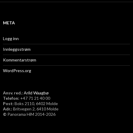
i
v
META
Logg inn
Innleggsstrøm
Kommentarstrøm
WordPress.org
Ansv. red.:
Arild Waagbø
Telefon:
​+47 71 21 40 00
Post:
Boks 2110, 6402 Molde
Adr.:
Britvegen 2, 6410 Molde
©
Panorama HiM 2014-2026