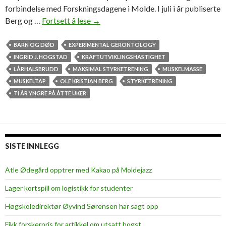
forbindelse med Forskningsdagene i Molde. I juli i år publiserte
Berg og …
Fortsett å lese
T
→
i
å
BARN OG DØD
EXPERIMENTAL GERONTOLOGY
r
INGRID J. HOGSTAD
KRAFTUTVIKLINGSHASTIGHET
y
LÅRHALSBRUDD
MAKSIMAL STYRKETRENING
MUSKELMASSE
n
MUSKELTAP
OLE KRISTIAN BERG
STYRKETRENING
g
TI ÅR YNGRE PÅ ÅTTE UKER
r
e
p
å
SISTE INNLEGG
å
t
Atle Ødegård opptrer med Kakao på Moldejazz
t
Lager kortspill om logistikk for studenter
e
u
Høgskoledirektør Øyvind Sørensen har sagt opp
k
Fikk forskerpris for artikkel om utsatt hogst