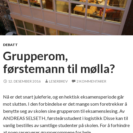
DEBATT
Grupperom,
førstemann til mølla?
12. DESEMBER 2016
LESERBREV
2 KOMMENTARER
Nå er det snart juleferie, og en hektisk eksamensperiode går
mot slutten. I den forbindelse er det mange som foretrekker å
benytte seg av skolen sine grupperom til eksamenslesing. Av
ANDREAS SELSETH, førsteårsstudent i logistikk Disse kan til
vanlig bestilles av samtlige studenter på skolen. For å forhindre
at noen reserverer grupperommene for hele