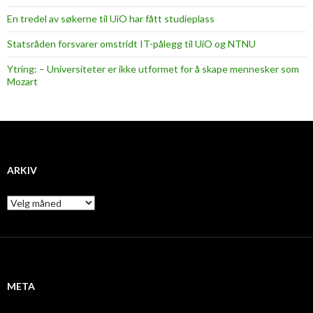
En tredel av søkerne til UiO har fått studieplass
Statsråden forsvarer omstridt IT-pålegg til UiO og NTNU
Ytring: – Universiteter er ikke utformet for å skape mennesker som
Mozart
ARKIV
A
r
k
i
v
META