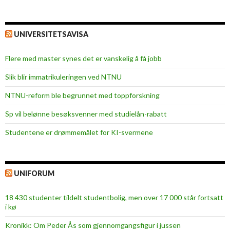
UNIVERSITETSAVISA
Flere med master synes det er vanskelig å få jobb
Slik blir immatrikuleringen ved NTNU
NTNU-reform ble begrunnet med toppforskning
Sp vil belønne besøksvenner med studielån-rabatt
Studentene er drømmemålet for KI-svermene
UNIFORUM
18 430 studenter tildelt studentbolig, men over 17 000 står fortsatt
i kø
Kronikk: Om Peder Ås som gjennomgangsfigur i jussen