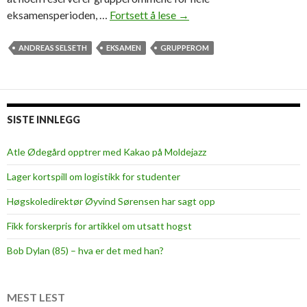
eksamensperioden, …
Fortsett å lese
G
→
r
u
ANDREAS SELSETH
EKSAMEN
GRUPPEROM
p
p
e
r
SISTE INNLEGG
o
m
Atle Ødegård opptrer med Kakao på Moldejazz
,
Lager kortspill om logistikk for studenter
f
ø
Høgskoledirektør Øyvind Sørensen har sagt opp
r
Fikk forskerpris for artikkel om utsatt hogst
s
t
Bob Dylan (85) – hva er det med han?
e
m
a
MEST LEST