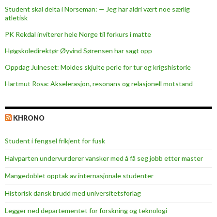
n
Student skal delta i Norseman: — Jeg har aldri vært noe særlig
n
atletisk
t
PK Rekdal inviterer hele Norge til forkurs i matte
i
l
Høgskoledirektør Øyvind Sørensen har sagt opp
m
Oppdag Julneset: Moldes skjulte perle for tur og krigshistorie
ø
Hartmut Rosa: Akselerasjon, resonans og relasjonell motstand
l
l
a
KHRONO
?
Student i fengsel frikjent for fusk
Halvparten undervurderer vansker med å få seg jobb etter master
Mangedoblet opptak av internasjonale studenter
Historisk dansk brudd med universitetsforlag
Legger ned departementet for forskning og teknologi