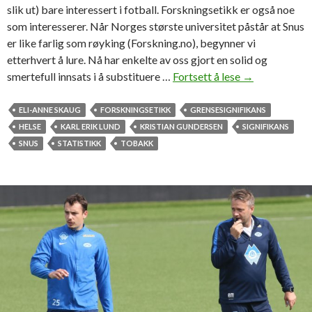
h
slik ut) bare interessert i fotball. Forskningsetikk er også noe
a
som interesserer. Når Norges største universitet påstår at Snus
r
er like farlig som røyking (Forskning.no), begynner vi
p
etterhvert å lure. Nå har enkelte av oss gjort en solid og
r
smertefull innsats i å substituere …
Fortsett å lese
E
→
o
r
t
s
ELI-ANNE SKAUG
FORSKNINGSETIKK
GRENSESIGNIFIKANS
e
n
HELSE
KARL ERIK LUND
KRISTIAN GUNDERSEN
SIGNIFIKANS
s
u
SNUS
STATISTIKK
TOBAKK
t
s
e
l
r
i
t
k
n
e
o
f
k
a
r
l
i