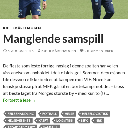
g
s
o
m
KJETIL KÅRE HAUGEN
r
Manglende samspill
ø
y
5. AUGUST 2016
KJETIL KÅRE HAUGEN
2 KOMMENTARER
k
i
De fleste som leste forrige innslag i denne spalten har vel en
n
viss anelse om innholdet i dette bidraget. Sommer-depresjonen
g
ble dessverre ikke bedret at kampen mot VIF. Noen kan
?
kanskje stusse på at MFK går til en bortekamp mot det – tross
alt beste laget fra Norges største by – med kun to (!) …
Fortsett å lese
M
→
a
n
FEILBEHANDLING
FOTBALL
HELSE
HELSELOGISTIKK
g
HELSEVESENET
KREFT
LOGISTIKK
MFK
NRK
l
PED-IDAR VASSET
SAMSPILL