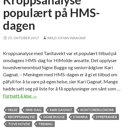
Kroppsanalyse
u
populært på HMS-
l
l
dagen
e
t
a
25. OKTOBER 2017
ARILD JOHAN WAAGBØ
t
t
Kroppsanalyse med Tanitavekt var et populært tilbud på
k
onsdagens HMS-dag for HiMolde-ansatte. Det opplyser
o
hovedverneombud Signe Bugge og seniorrådgiver Kari
n
Gagnat. – Meningen med HMS-dagen er å gi et tilbud om
t
påfyll for å ta vare på egen helse, sier Kari Gagnat. Mange
a
hadde satt seg på liste for å få opplysninger om sånt som …
k
Fortsett å lese
K
→
t
r
,
o
HELSE
HMS-DAG
KARI GAGNAT
KONTORERGONOMI
s
p
KROPPSANALYSE
SIGNE BUGGE
STAMINA
SYKEFRAVÆR
å
p
TOVE HOVDE
TRENING
s
s