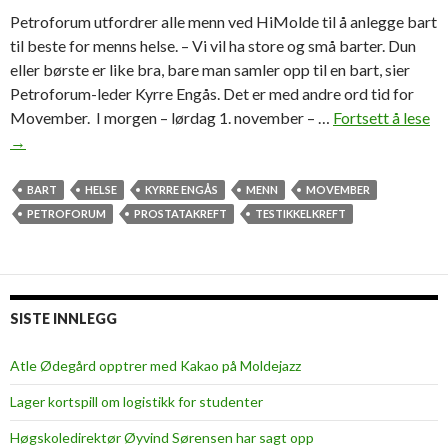
Petroforum utfordrer alle menn ved HiMolde til å anlegge bart
til beste for menns helse. – Vi vil ha store og små barter. Dun
eller børste er like bra, bare man samler opp til en bart, sier
Petroforum-leder Kyrre Engås. Det er med andre ord tid for
Movember. I morgen – lørdag 1. november – …
Fortsett å lese
K
→
l
a
r
BART
HELSE
KYRRE ENGÅS
MENN
MOVEMBER
,
PETROFORUM
PROSTATAKREFT
TESTIKKELKREFT
f
e
r
d
SISTE INNLEGG
i
g
Atle Ødegård opptrer med Kakao på Moldejazz
,
Lager kortspill om logistikk for studenter
b
a
Høgskoledirektør Øyvind Sørensen har sagt opp