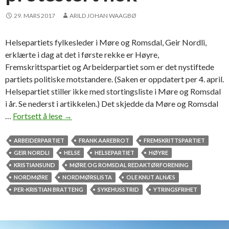
M
S
29. MARS 2017
ARILD JOHAN WAAGBØ
-
d
Helsepartiets fylkesleder i Møre og Romsdal, Geir Nordli,
a
erklærte i dag at det i første rekke er Høyre,
g
Fremskrittspartiet og Arbeiderpartiet som er det nystiftede
e
partiets politiske motstandere. (Saken er oppdatert per 4. april.
n
Helsepartiet stiller ikke med stortingsliste i Møre og Romsdal
i år. Se nederst i artikkelen.) Det skjedde da Møre og Romsdal
…
Fortsett å lese
–
→
V
i
ARBEIDERPARTIET
FRANK AAREBROT
FREMSKRITTSPARTIET
i
GEIR NORDLI
HELSE
HELSEPARTIET
HØYRE
K
KRISTIANSUND
MØRE OG ROMSDAL REDAKTØRFORENING
r
NORDMØRE
NORDMØRSLISTA
OLE KNUT ALNÆS
i
PER-KRISTIAN BRATTENG
SYKEHUSSTRID
YTRINGSFRIHET
s
t
i