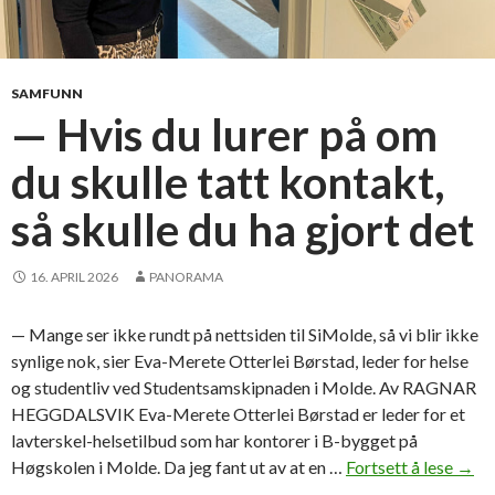
SAMFUNN
— Hvis du lurer på om
du skulle tatt kontakt,
så skulle du ha gjort det
16. APRIL 2026
PANORAMA
— Mange ser ikke rundt på nettsiden til SiMolde, så vi blir ikke
synlige nok, sier Eva-Merete Otterlei Børstad, leder for helse
og studentliv ved Studentsamskipnaden i Molde. Av RAGNAR
HEGGDALSVIK Eva-Merete Otterlei Børstad er leder for et
lavterskel-helsetilbud som har kontorer i B-bygget på
Høgskolen i Molde. Da jeg fant ut av at en …
Fortsett å lese
—
→
H