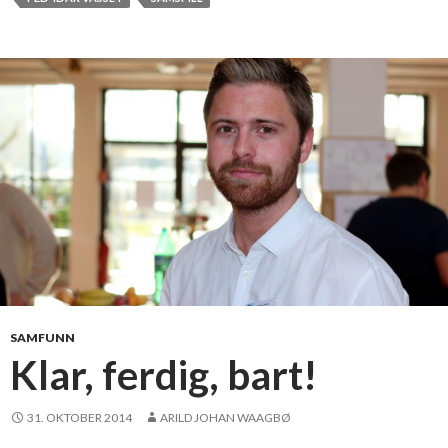
e
n
d
e
s
a
m
s
p
i
l
l
SAMFUNN
Klar, ferdig, bart!
31. OKTOBER 2014
ARILD JOHAN WAAGBØ