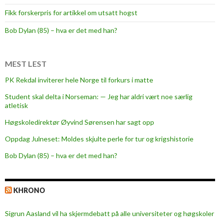
r
Fikk forskerpris for artikkel om utsatt hogst
t
!
Bob Dylan (85) – hva er det med han?
MEST LEST
PK Rekdal inviterer hele Norge til forkurs i matte
Student skal delta i Norseman: — Jeg har aldri vært noe særlig
atletisk
Høgskoledirektør Øyvind Sørensen har sagt opp
Oppdag Julneset: Moldes skjulte perle for tur og krigshistorie
Bob Dylan (85) – hva er det med han?
KHRONO
Sigrun Aasland vil ha skjerm­debatt på alle universiteter og høgskoler