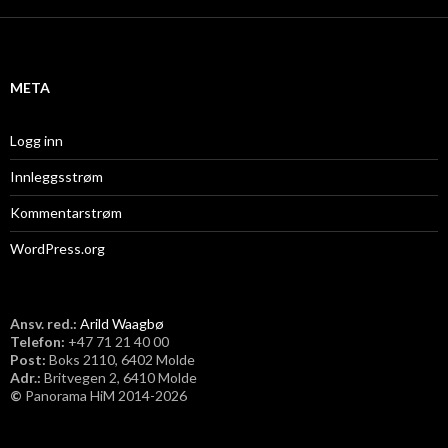
k
i
v
META
Logg inn
Innleggsstrøm
Kommentarstrøm
WordPress.org
Ansv. red.:
Arild Waagbø
Telefon:
​+47 71 21 40 00
Post:
Boks 2110, 6402 Molde
Adr.:
Britvegen 2, 6410 Molde
©
Panorama HiM 2014-2026