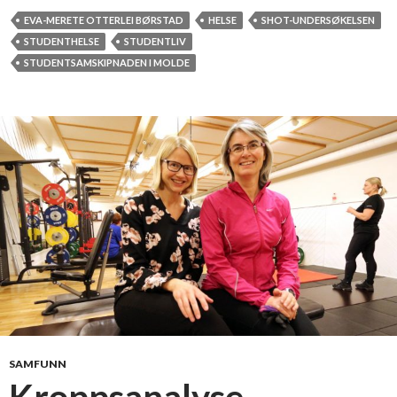
v
EVA-MERETE OTTERLEI BØRSTAD
HELSE
SHOT-UNDERSØKELSEN
i
STUDENTHELSE
STUDENTLIV
s
STUDENTSAMSKIPNADEN I MOLDE
d
u
l
u
r
e
r
p
å
o
m
d
u
s
SAMFUNN
k