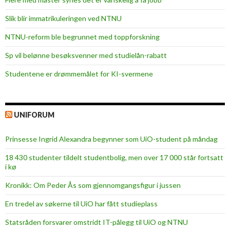
Slik blir immatrikuleringen ved NTNU
NTNU-reform ble begrunnet med toppforskning
Sp vil belønne besøksvenner med studielån-rabatt
Studentene er drømmemålet for KI-svermene
UNIFORUM
Prinsesse Ingrid Alexandra begynner som UiO-student på måndag
18 430 studenter tildelt studentbolig, men over 17 000 står fortsatt
i kø
Kronikk: Om Peder Ås som gjennomgangsfigur i jussen
En tredel av søkerne til UiO har fått studieplass
Statsråden forsvarer omstridt IT-pålegg til UiO og NTNU