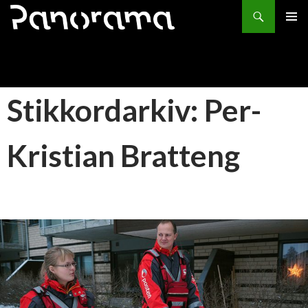
Søk
HOPP
PRIMÆ
TIL
INNHOLD
Stikkordarkiv: Per-
Kristian Bratteng