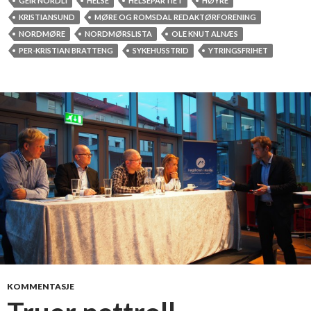
i
GEIR NORDLI
HELSE
HELSEPARTIET
HØYRE
K
KRISTIANSUND
MØRE OG ROMSDAL REDAKTØRFORENING
r
NORDMØRE
NORDMØRSLISTA
OLE KNUT ALNÆS
i
PER-KRISTIAN BRATTENG
SYKEHUSSTRID
YTRINGSFRIHET
s
t
i
a
n
s
u
n
d
o
g
p
å
N
KOMMENTASJE
o