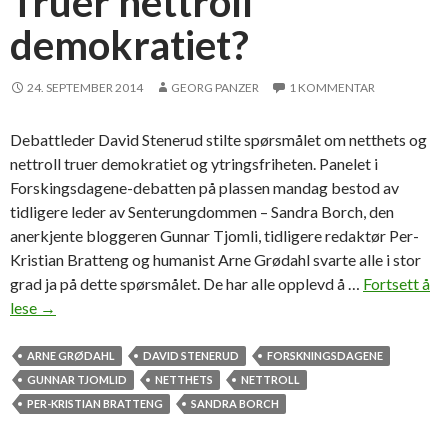
Truer nettroll
r
demokratiet?
d
m
ø
24. SEPTEMBER 2014
GEORG PANZER
1 KOMMENTAR
r
e
Debattleder David Stenerud stilte spørsmålet om netthets og
h
nettroll truer demokratiet og ytringsfriheten. Panelet i
a
Forskingsdagene-debatten på plassen mandag bestod av
r
tidligere leder av Senterungdommen – Sandra Borch, den
p
anerkjente bloggeren Gunnar Tjomli, tidligere redaktør Per-
r
Kristian Bratteng og humanist Arne Grødahl svarte alle i stor
o
grad ja på dette spørsmålet. De har alle opplevd å …
Fortsett å
t
lese
T
→
e
r
s
u
ARNE GRØDAHL
DAVID STENERUD
FORSKNINGSDAGENE
t
e
GUNNAR TJOMLID
NETTHETS
NETTROLL
e
r
PER-KRISTIAN BRATTENG
SANDRA BORCH
r
n
t