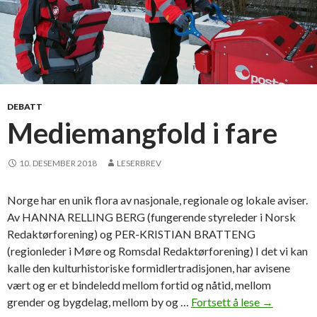
DEBATT
Mediemangfold i fare
10. DESEMBER 2018
LESERBREV
Norge har en unik flora av nasjonale, regionale og lokale aviser.
Av HANNA RELLING BERG (fungerende styreleder i Norsk
Redaktørforening) og PER-KRISTIAN BRATTENG
(regionleder i Møre og Romsdal Redaktørforening) I det vi kan
kalle den kulturhistoriske formidlertradisjonen, har avisene
vært og er et bindeledd mellom fortid og nåtid, mellom
grender og bygdelag, mellom by og …
Fortsett å lese
M
→