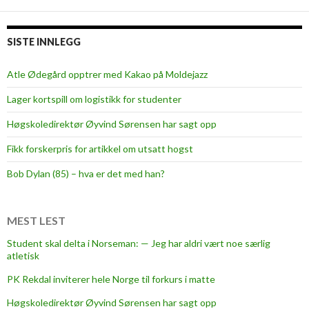
e
n
t
o
t
SISTE INNLEGG
k
r
o
Atle Ødegård opptrer med Kakao på Moldejazz
l
Lager kortspill om logistikk for studenter
l
d
Høgskoledirektør Øyvind Sørensen har sagt opp
e
Fikk forskerpris for artikkel om utsatt hogst
m
o
Bob Dylan (85) – hva er det med han?
k
r
a
MEST LEST
t
Student skal delta i Norseman: — Jeg har aldri vært noe særlig
i
atletisk
e
PK Rekdal inviterer hele Norge til forkurs i matte
t
?
Høgskoledirektør Øyvind Sørensen har sagt opp