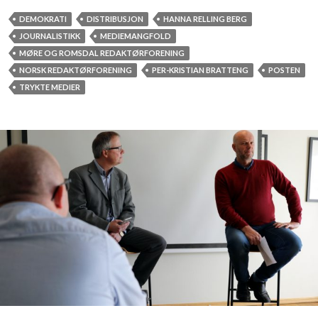
e
d
DEMOKRATI
DISTRIBUSJON
HANNA RELLING BERG
i
JOURNALISTIKK
MEDIEMANGFOLD
e
MØRE OG ROMSDAL REDAKTØRFORENING
m
NORSK REDAKTØRFORENING
PER-KRISTIAN BRATTENG
POSTEN
a
TRYKTE MEDIER
n
g
f
o
l
d
i
f
a
r
e