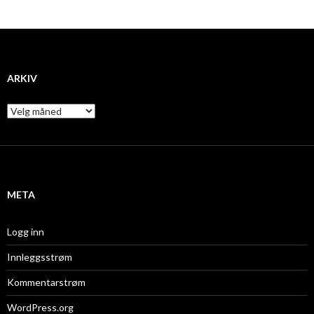
ARKIV
A
r
k
i
v
META
Logg inn
Innleggsstrøm
Kommentarstrøm
WordPress.org