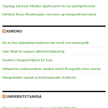
Oppdag Julneset: Moldes skjulte perle for tur og krigshistorie
Hartmut Rosa: Akselerasjon, resonans og relasjonell motstand
KHRONO
Ein av fem sjukepleiar­studentar har norsk som andrespråk
Gjør tiltak for raskere sikkerhets­klarering
Student i fengsel frikjent for fusk
Halvparten undervurderer vansker med å få seg jobb etter master
Mangedoblet opptak av internasjonale studenter
UNIVERSITETSAVISA
Flere med master synes det er vanskelig å få jobb