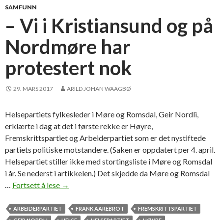
SAMFUNN
– Vi i Kristiansund og på
Nordmøre har
protestert nok
29. MARS 2017
ARILD JOHAN WAAGBØ
Helsepartiets fylkesleder i Møre og Romsdal, Geir Nordli,
erklærte i dag at det i første rekke er Høyre,
Fremskrittspartiet og Arbeiderpartiet som er det nystiftede
partiets politiske motstandere. (Saken er oppdatert per 4. april.
Helsepartiet stiller ikke med stortingsliste i Møre og Romsdal
i år. Se nederst i artikkelen.) Det skjedde da Møre og Romsdal
…
Fortsett å lese
–
→
V
i
ARBEIDERPARTIET
FRANK AAREBROT
FREMSKRITTSPARTIET