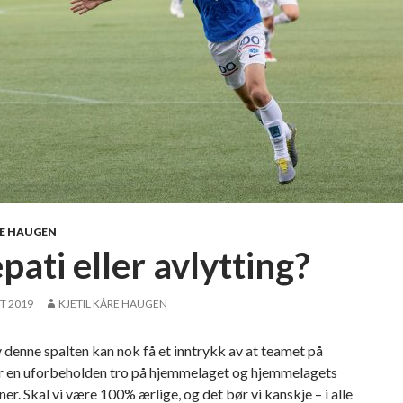
m
e
s
t
e
r
M
F
K
!
»
RE HAUGEN
pati eller avlytting?
T 2019
KJETIL KÅRE HAUGEN
 denne spalten kan nok få et inntrykk av at teamet på
r en uforbeholden tro på hjemmelaget og hjemmelagets
ner. Skal vi være 100% ærlige, og det bør vi kanskje – i alle