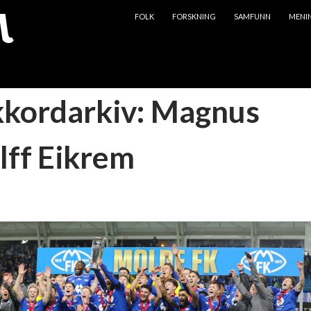
HOPP TIL INNHOLD
FOLK
FORSKNING
SAMFUNN
MENI
kkordarkiv: Magnus
ff Eikrem