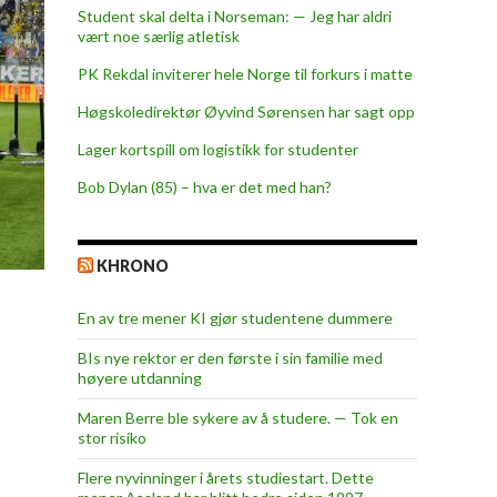
Student skal delta i Norseman: — Jeg har aldri
vært noe særlig atletisk
PK Rekdal inviterer hele Norge til forkurs i matte
Høgskoledirektør Øyvind Sørensen har sagt opp
Lager kortspill om logistikk for studenter
Bob Dylan (85) – hva er det med han?
KHRONO
En av tre mener KI gjør studentene dummere
BIs nye rektor er den første i sin familie med
høyere utdanning
Maren Berre ble sykere av å studere. — Tok en
stor risiko
Flere nyvinninger i årets studiestart. Dette