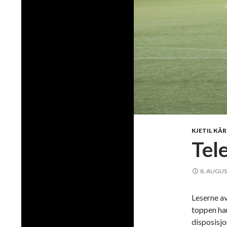
KJETIL KÅ
Tele
8. AUGUS
Leserne av
toppen ha
disposisjo