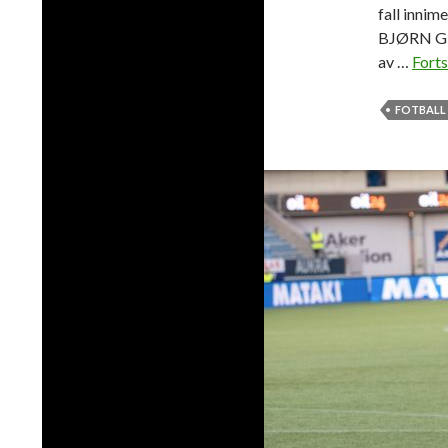
fall innim
BJØRN GUV
av …
Forts
FOTBALL