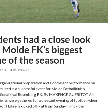
t
t
i
n
g
?
dents had a close look
o Molde FK’s biggest
e of the season
 2019
PANORAMA
organizational preparation and a dominant performance on
resulted in a successful event for Molde Fotballklubb
ational rival Rosenborg BK. By MAXENCE GUERITOT All
ients were gathered for a pleasant evening of football when
lff Eikrem kicked off – at 8 pm Sunday night – the