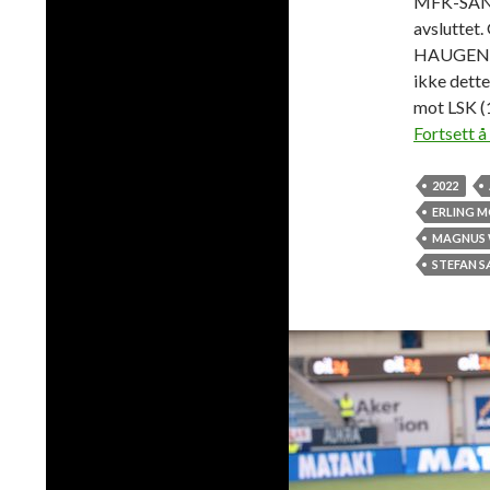
MFK-SANDE
avsluttet.
HAUGEN (
ikke dette
mot LSK (1
Fortsett å
2022
ERLING 
MAGNUS 
STEFAN 