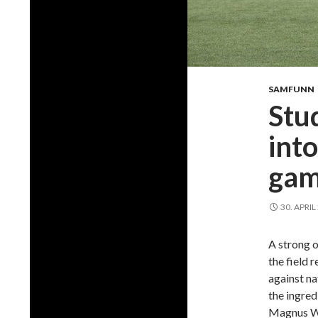
SAMFUNN
Stu
int
gam
30. APRIL
A strong 
the field 
against n
the ingred
Magnus Wo