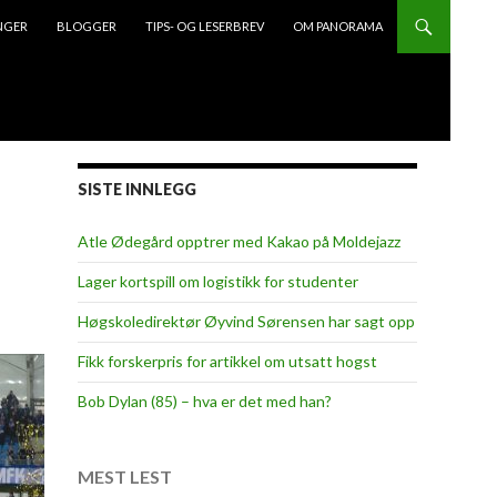
NGER
BLOGGER
TIPS- OG LESERBREV
OM PANORAMA
SISTE INNLEGG
Atle Ødegård opptrer med Kakao på Moldejazz
Lager kortspill om logistikk for studenter
Høgskoledirektør Øyvind Sørensen har sagt opp
Fikk forskerpris for artikkel om utsatt hogst
Bob Dylan (85) – hva er det med han?
MEST LEST