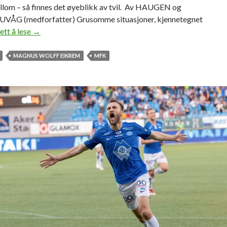
ellom – så finnes det øyeblikk av tvil. Av HAUGEN og
ÅG (medforfatter) Grusomme situasjoner, kjennetegnet
ett å lese
T
→
e
l
MAGNUS WOLFF EIKREM
MFK
e
p
a
t
i
e
l
l
e
r
a
v
l
y