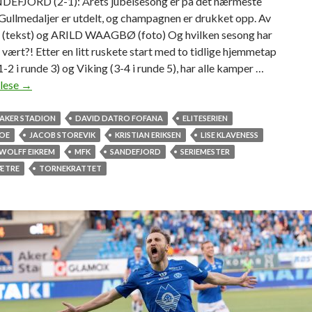
FJORD (2-1): Årets jubelsesong er på det nærmeste
 Gullmedaljer er utdelt, og champagnen er drukket opp. Av
tekst) og ARILD WAAGBØ (foto) Og hvilken sesong har
 vært?! Etter en litt ruskete start med to tidlige hjemmetap
-2 i runde 3) og Viking (3-4 i runde 5), har alle kamper …
 lese
«
→
V
i
AKER STADION
DAVID DATRO FOFANA
ELITESERIEN
e
MOE
JACOB STOREVIK
KRISTIAN ERIKSEN
LISE KLAVENESS
r
WOLFF EIKREM
MFK
SANDEFJORD
SERIEMESTER
M
SÆTRE
TORNEKRATTET
F
K
–
s
e
r
i
e