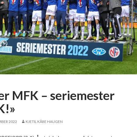
 er MFK – seriemester
K!»
MBER 2022
KJETIL KÅRE HAUGEN