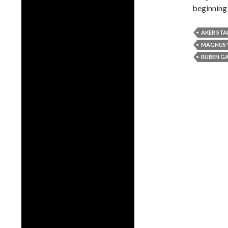
beginning
AKER ST
MAGNUS 
RUBEN GA