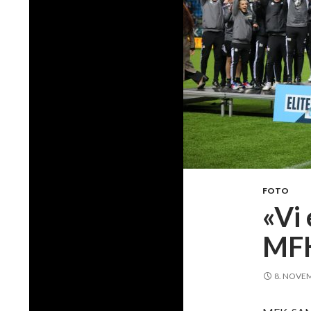
FOTO
«Vi
MF
8. NOVE