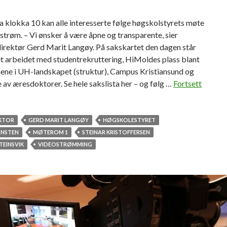
a klokka 10 kan alle interesserte følge høgskolstyrets møte
strøm. – Vi ønsker å være åpne og transparente, sier
irektør Gerd Marit Langøy. På sakskartet den dagen står
et arbeidet med studentrekruttering, HiMoldes plass blant
nene i UH-landskapet (struktur), Campus Kristiansund og
 av æresdoktorer. Se hele sakslista her – og følg …
Fortsett
KTOR
GERD MARIT LANGØY
HØGSKOLESTYRET
RNSTEN
MØTEROM 1
STEINAR KRISTOFFERSEN
TEINSVIK
VIDEOSTRØMMING