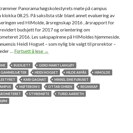
trømmer Panorama høgskolestyrets møte på campus
a klokka 08.25. På sakslista står blant annet evaluering av
eringen ved HiMolde, årsregnskap 2016 , årsrapport for
revidert budsjett for 2017 og orientering om
ometeret 2016. Les sakspapirene på HiMoldes hjemmeside.
uensis Heidi Hogset – som nylig ble valgt til prorektor –
leder …
Fortsett å lese
F
→
ø
l
KNE
BUDSJETT
GERD MARIT LANGØY
g
R GAMMELSÆTER
HEIDI HOGSET
HILDE ASPÅS
HIMOLDE
h
ESTYRET
KARI GAGNAT
MIKKEL EINE FURUSET
ø
AMPUS
MØTEROM 1
OTTAR OHREN
REGNSKAP
g
AROMETERET
STYREMØTE
TURID AARSETH
s
TRØM
k
o
l
e