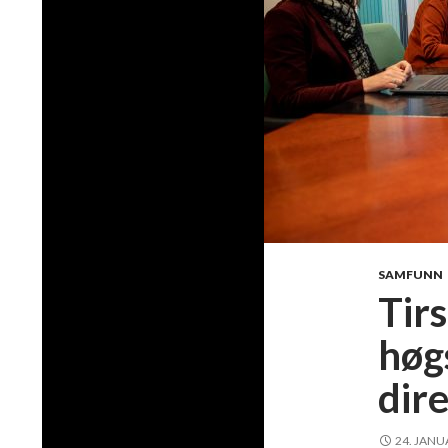
SAMFUNN
Tir
høg
dir
24. JANU