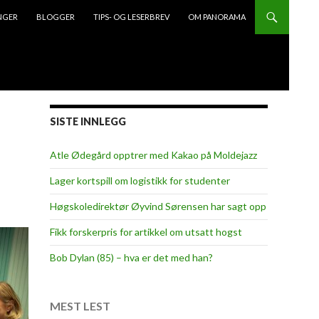
NGER
BLOGGER
TIPS- OG LESERBREV
OM PANORAMA
SISTE INNLEGG
Atle Ødegård opptrer med Kakao på Moldejazz
Lager kortspill om logistikk for studenter
Høgskoledirektør Øyvind Sørensen har sagt opp
Fikk forskerpris for artikkel om utsatt hogst
Bob Dylan (85) – hva er det med han?
MEST LEST