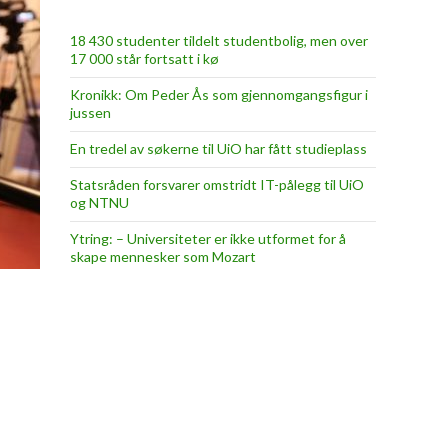
18 430 studenter tildelt studentbolig, men over
17 000 står fortsatt i kø
Kronikk: Om Peder Ås som gjennomgangsfigur i
jussen
En tredel av søkerne til UiO har fått studieplass
Statsråden forsvarer omstridt IT-pålegg til UiO
og NTNU
Ytring: – Universiteter er ikke utformet for å
skape mennesker som Mozart