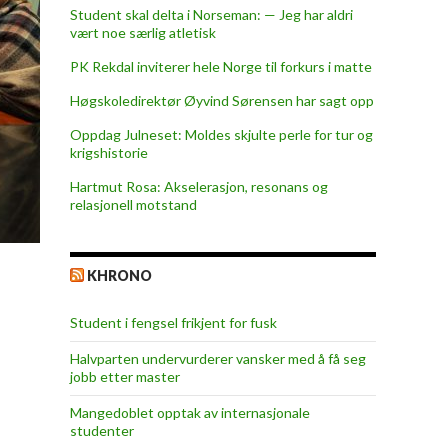
Student skal delta i Norseman: — Jeg har aldri
vært noe særlig atletisk
PK Rekdal inviterer hele Norge til forkurs i matte
Høgskoledirektør Øyvind Sørensen har sagt opp
Oppdag Julneset: Moldes skjulte perle for tur og
krigshistorie
Hartmut Rosa: Akselerasjon, resonans og
relasjonell motstand
KHRONO
Student i fengsel frikjent for fusk
Halvparten undervurderer vansker med å få seg
jobb etter master
Mangedoblet opptak av internasjonale
studenter