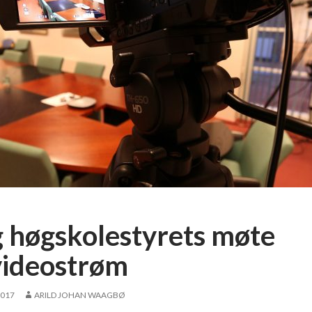
g høgskolestyrets møte
videostrøm
2017
ARILD JOHAN WAAGBØ