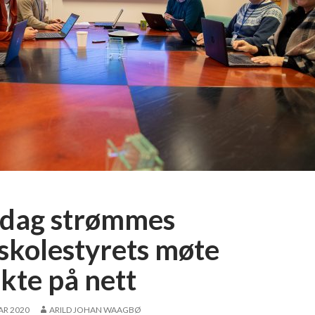
sdag strømmes
skolestyrets møte
ekte på nett
AR 2020
ARILD JOHAN WAAGBØ