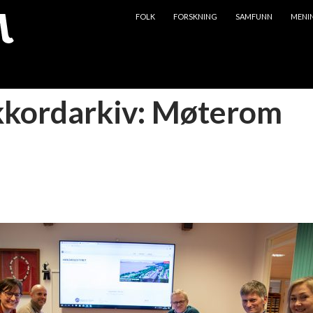
HOPP TIL INNHOLD
FOLK
FORSKNING
SAMFUNN
MENI
kkordarkiv: Møterom